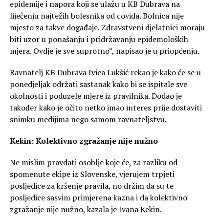
epidemije i napora koji se ulažu u KB Dubrava na
liječenju najtežih bolesnika od covida. Bolnica nije
mjesto za takve događaje. Zdravstveni djelatnici moraju
biti uzor u ponašanju i pridržavanju epidemoloških
mjera. Ovdje je sve suprotno”, napisao je u priopćenju.
Ravnatelj KB Dubrava Ivica Lukšić rekao je kako će se u
ponedjeljak održati sastanak kako bi se ispitale sve
okolnosti i poduzele mjere iz pravilnika. Dodao je
također kako je očito netko imao interes prije dostaviti
snimku medijima nego samom ravnateljstvu.
Kekin: Kolektivno zgražanje nije nužno
Ne mislim pravdati osoblje koje će, za razliku od
spomenute ekipe iz Slovenske, vjerujem trpjeti
posljedice za kršenje pravila, no držim da su te
posljedice sasvim primjerena kazna i da kolektivno
zgražanje nije nužno, kazala je Ivana Kekin.