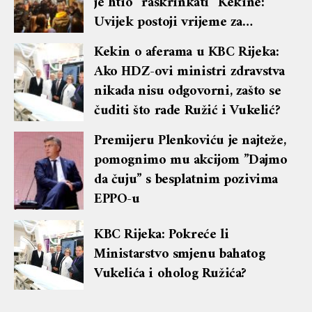
je htio ”raskrinkati” Kekine:
Uvijek postoji vrijeme za
pravdu, ali sada je vrijeme za
Kekin o aferama u KBC Rijeka:
sućut i solidarnost
Ako HDZ-ovi ministri zdravstva
nikada nisu odgovorni, zašto se
čuditi što rade Ružić i Vukelić?
Premijeru Plenkoviću je najteže,
pomognimo mu akcijom ”Dajmo
da čuju” s besplatnim pozivima
EPPO-u
KBC Rijeka: Pokreće li
Ministarstvo smjenu bahatog
Vukelića i oholog Ružića?