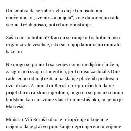
On smatra da se zaboravlja da je tim osobama
obučenima u „svemirska odijela“, koje danonoćno rade
veoma težak posao, potrebno opuštanje.
Zašto ne i u bolnici!? Kao da se ranije u toj bolnici nisu
organizirale veselice, iako se u njoj danonoćno umiralo,
kaže on.
Ne mogu se pomiriti sa svojevrsnim medijskim linčem,
zasigurno i svojih studentica, jer to nisu zaslužile. One
rade jedan od najtežih, a najslabije plaćenih poslova u
ovoj državi. A ministru Berošu preporučio bih da ne
prijeti birokratskim mjerilima, nego da se posluži i onim
ljudskim, kao i u svome vlastitom nestašluku, ocijenio je
Markešić.
Ministar Vili Beroš izdao je priopćenje u kojem je
ocijenio da je „takvo ponašanje neprimjereno u vrijeme