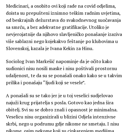
Medicinari, a osobito ovi koji rade na covid odjelima,
doista su prepušteni iznimno teškim radnim uvjetima,
od beskrajnih dežurstava do svakodnevnog suočavanja
sa smrću, a bez adekvatne gratifikacije. Utoliko je
nevjerojatnije da njihovo slavljeničko ponašanje izaziva
više sablazni nego kojekakvo feštanje po klubovima u
Slovenskoj, kazala je Ivana Kekin za Hinu.
Sociolog Ivan Markešić napominje da je očito kako
sudionici nisu nosili maske i nisu poštivali prostornu
udaljenost, te da su se ponašali onako kako se u takvim
prilika i ponašaju “ljudi koji se vesele”.
A ponašali su se tako jer je u toj veselici sudjelovao
najuži krug prijatelja s posla. Gotovo kao jedna šira
obitelj. Svi su se dobro znali i opasnost je minimalna.
Veselicu nisu organizirali u blizini Odjela intenzivne
skrbi, nego u podrumu gdje nikome ne smetaju. I nisu
nikome, osim nekome koji su cinkarenjem medijima