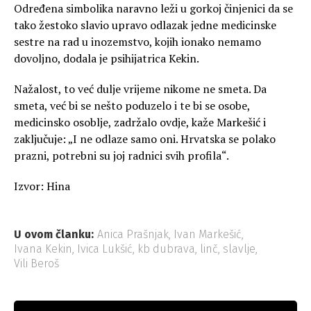
Određena simbolika naravno leži u gorkoj činjenici da se
tako žestoko slavio upravo odlazak jedne medicinske
sestre na rad u inozemstvo, kojih ionako nemamo
dovoljno, dodala je psihijatrica Kekin.
Nažalost, to već dulje vrijeme nikome ne smeta. Da
smeta, već bi se nešto poduzelo i te bi se osobe,
medicinsko osoblje, zadržalo ovdje, kaže Markešić i
zaključuje: „I ne odlaze samo oni. Hrvatska se polako
prazni, potrebni su joj radnici svih profila“.
Izvor: Hina
U ovom članku:
Anica Prašnjak
,
Ivan Markešić
,
Ivana Kekin
,
Ivica Lukšić
,
kb dubrava
,
linč
,
slavlje
,
Vili Beroš