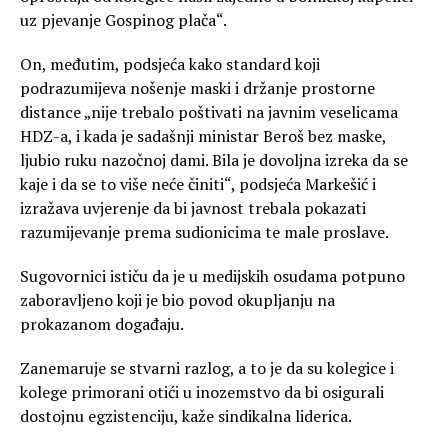
uz pjevanje Gospinog plača“.
On, međutim, podsjeća kako standard koji
podrazumijeva nošenje maski i držanje prostorne
distance „nije trebalo poštivati na javnim veselicama
HDZ-a, i kada je sadašnji ministar Beroš bez maske,
ljubio ruku nazočnoj dami. Bila je dovoljna izreka da se
kaje i da se to više neće činiti“, podsjeća Markešić i
izražava uvjerenje da bi javnost trebala pokazati
razumijevanje prema sudionicima te male proslave.
Sugovornici ističu da je u medijskih osudama potpuno
zaboravljeno koji je bio povod okupljanju na
prokazanom događaju.
Zanemaruje se stvarni razlog, a to je da su kolegice i
kolege primorani otići u inozemstvo da bi osigurali
dostojnu egzistenciju, kaže sindikalna liderica.