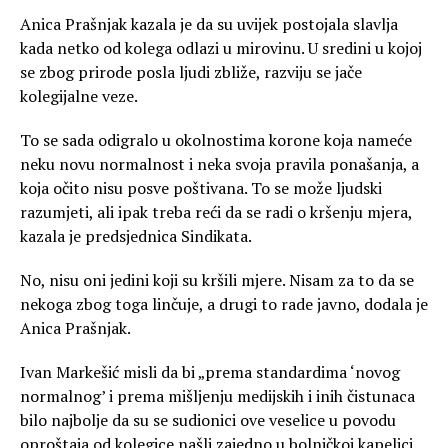
Anica Prašnjak kazala je da su uvijek postojala slavlja
kada netko od kolega odlazi u mirovinu. U sredini u kojoj
se zbog prirode posla ljudi zbliže, razviju se jače
kolegijalne veze.
To se sada odigralo u okolnostima korone koja nameće
neku novu normalnost i neka svoja pravila ponašanja, a
koja očito nisu posve poštivana. To se može ljudski
razumjeti, ali ipak treba reći da se radi o kršenju mjera,
kazala je predsjednica Sindikata.
No, nisu oni jedini koji su kršili mjere. Nisam za to da se
nekoga zbog toga linčuje, a drugi to rade javno, dodala je
Anica Prašnjak.
Ivan Markešić misli da bi „prema standardima ‘novog
normalnog’ i prema mišljenju medijskih i inih čistunaca
bilo najbolje da su se sudionici ove veselice u povodu
oproštaja od kolegice našli zajedno u bolničkoj kapelici