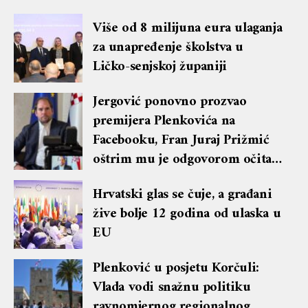
Više od 8 milijuna eura ulaganja
za unapređenje školstva u
Ličko-senjskoj županiji
Jergović ponovno prozvao
premijera Plenkovića na
Facebooku, Fran Juraj Prižmić
oštrim mu je odgovorom očitao
lekciju te dobio blok i brisanje
Hrvatski glas se čuje, a građani
komentara
žive bolje 12 godina od ulaska u
EU
Plenković u posjetu Korčuli:
Vlada vodi snažnu politiku
ravnomjernog regionalnog