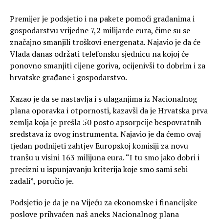
Premijer je podsjetio i na pakete pomoći građanima i
gospodarstvu vrijedne 7,2 milijarde eura, čime su se
značajno smanjili troškovi energenata. Najavio je da će
Vlada danas održati telefonsku sjednicu na kojoj će
ponovno smanjiti cijene goriva, ocijenivši to dobrim i za
hrvatske građane i gospodarstvo.
Kazao je da se nastavlja i s ulaganjima iz Nacionalnog
plana oporavka i otpornosti, kazavši da je Hrvatska prva
zemlja koja je prešla 50 posto apsorpcije bespovratnih
sredstava iz ovog instrumenta. Najavio je da ćemo ovaj
tjedan podnijeti zahtjev Europskoj komisiji za novu
tranšu u visini 163 milijuna eura. “I tu smo jako dobri i
precizni u ispunjavanju kriterija koje smo sami sebi
zadali”, poručio je.
Podsjetio je da je na Vijeću za ekonomske i financijske
poslove prihvaćen naš aneks Nacionalnog plana