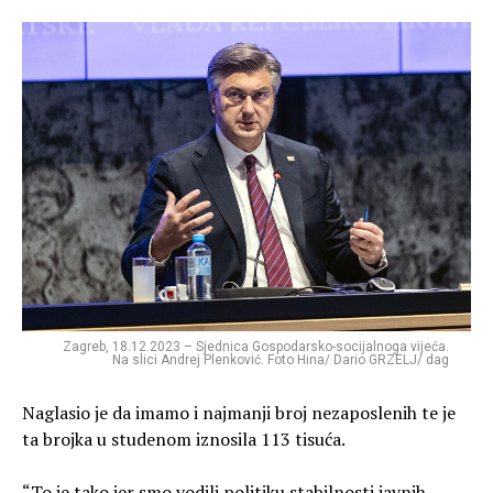
Zagreb, 18.12.2023 – Sjednica Gospodarsko-socijalnoga vijeća.
Na slici Andrej Plenković. Foto Hina/ Dario GRZELJ/ dag
Naglasio je da imamo i najmanji broj nezaposlenih te je
ta brojka u studenom iznosila 113 tisuća.
“To je tako jer smo vodili politiku stabilnosti javnih