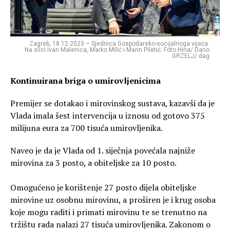
Zagreb, 18.12.2023 – Sjednica Gospodarsko-socijalnoga vijeća.
Na slici Ivan Malenica, Marko Milić i Marin Piletić. Foto Hina/ Dario
GRZELJ/ dag
Kontinuirana briga o umirovljenicima
Premijer se dotakao i mirovinskog sustava, kazavši da je
Vlada imala šest intervencija u iznosu od gotovo 375
milijuna eura za 700 tisuća umirovljenika.
Naveo je da je Vlada od 1. siječnja povećala najniže
mirovina za 3 posto, a obiteljske za 10 posto.
Omogućeno je korištenje 27 posto dijela obiteljske
mirovine uz osobnu mirovinu, a proširen je i krug osoba
koje mogu raditi i primati mirovinu te se trenutno na
tržištu rada nalazi 27 tisuća umirovljenika. Zakonom o