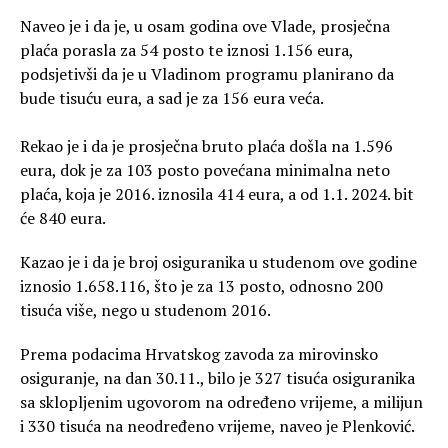
Naveo je i da je, u osam godina ove Vlade, prosječna
plaća porasla za 54 posto te iznosi 1.156 eura,
podsjetivši da je u Vladinom programu planirano da
bude tisuću eura, a sad je za 156 eura veća.
Rekao je i da je prosječna bruto plaća došla na 1.596
eura, dok je za 103 posto povećana minimalna neto
plaća, koja je 2016. iznosila 414 eura, a od 1.1. 2024. bit
će 840 eura.
Kazao je i da je broj osiguranika u studenom ove godine
iznosio 1.658.116, što je za 13 posto, odnosno 200
tisuća više, nego u studenom 2016.
Prema podacima Hrvatskog zavoda za mirovinsko
osiguranje, na dan 30.11., bilo je 327 tisuća osiguranika
sa sklopljenim ugovorom na određeno vrijeme, a milijun
i 330 tisuća na neodređeno vrijeme, naveo je Plenković.