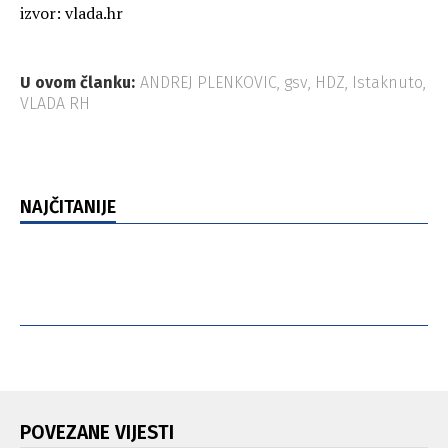
izvor: vlada.hr
U ovom članku:
ANDREJ PLENKOVIC
,
gsv
,
HDZ
,
Istaknuto
,
VLADA RH
NAJČITANIJE
POVEZANE VIJESTI