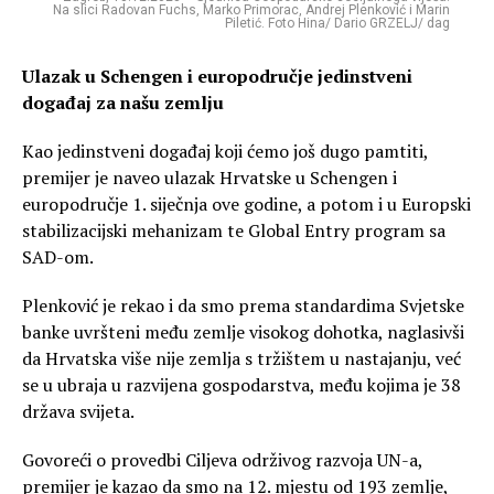
Na slici Radovan Fuchs, Marko Primorac, Andrej Plenković i Marin
Piletić. Foto Hina/ Dario GRZELJ/ dag
Ulazak u Schengen i europodručje jedinstveni
događaj za našu zemlju
Kao jedinstveni događaj koji ćemo još dugo pamtiti,
premijer je naveo ulazak Hrvatske u Schengen i
europodručje 1. siječnja ove godine, a potom i u Europski
stabilizacijski mehanizam te Global Entry program sa
SAD-om.
Plenković je rekao i da smo prema standardima Svjetske
banke uvršteni među zemlje visokog dohotka, naglasivši
da Hrvatska više nije zemlja s tržištem u nastajanju, već
se u ubraja u razvijena gospodarstva, među kojima je 38
država svijeta.
Govoreći o provedbi Ciljeva održivog razvoja UN-a,
premijer je kazao da smo na 12. mjestu od 193 zemlje,