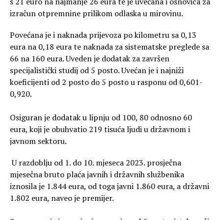
s 21 euro na najmanje 26 eura te je uvećana i osnovica za
izračun otpremnine prilikom odlaska u mirovinu.
Povećana je i naknada prijevoza po kilometru sa 0,13
eura na 0,18 eura te naknada za sistematske preglede sa
66 na 160 eura. Uveden je dodatak za završen
specijalistički studij od 5 posto. Uvećan je i najniži
koeficijenti od 2 posto do 5 posto u rasponu od 0,601-
0,920.
Osiguran je dodatak u lipnju od 100, 80 odnosno 60
eura, koji je obuhvatio 219 tisuća ljudi u državnom i
javnom sektoru.
U razdoblju od 1. do 10. mjeseca 2023. prosječna
mjesečna bruto plaća javnih i državnih službenika
iznosila je 1.844 eura, od toga javni 1.860 eura, a državni
1.802 eura, naveo je premijer.