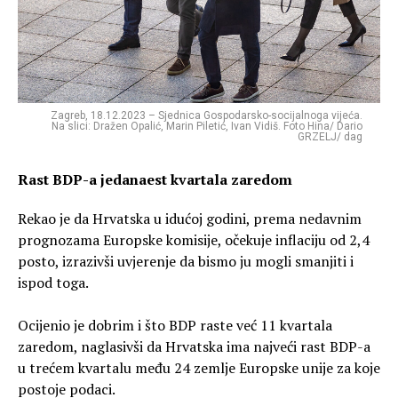
Zagreb, 18.12.2023 – Sjednica Gospodarsko-socijalnoga vijeća.
Na slici: Dražen Opalić, Marin Piletić, Ivan Vidiš. Foto Hina/ Dario
GRZELJ/ dag
Rast BDP-a jedanaest kvartala zaredom
Rekao je da Hrvatska u idućoj godini, prema nedavnim
prognozama Europske komisije, očekuje inflaciju od 2,4
posto, izrazivši uvjerenje da bismo ju mogli smanjiti i
ispod toga.
Ocijenio je dobrim i što BDP raste već 11 kvartala
zaredom, naglasivši da Hrvatska ima najveći rast BDP-a
u trećem kvartalu među 24 zemlje Europske unije za koje
postoje podaci.