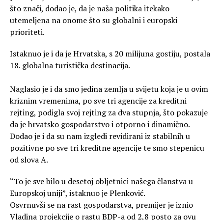
što znači, dodao je, da je naša politika itekako
utemeljena na onome što su globalni i europski
prioriteti.
Istaknuo je i da je Hrvatska, s 20 milijuna gostiju, postala
18. globalna turistička destinacija.
Naglasio je i da smo jedina zemlja u svijetu koja je u ovim
kriznim vremenima, po sve tri agencije za kreditni
rejting, podigla svoj rejting za dva stupnja, što pokazuje
da je hrvatsko gospodarstvo i otporno i dinamično.
Dodao je i da su nam izgledi revidirani iz stabilnih u
pozitivne po sve tri kreditne agencije te smo stepenicu
od slova A.
“To je sve bilo u desetoj obljetnici našega članstva u
Europskoj uniji”, istaknuo je Plenković.
Osvrnuvši se na rast gospodarstva, premijer je iznio
Vladina projekcije o rastu BDP-a od 2,8 posto za ovu