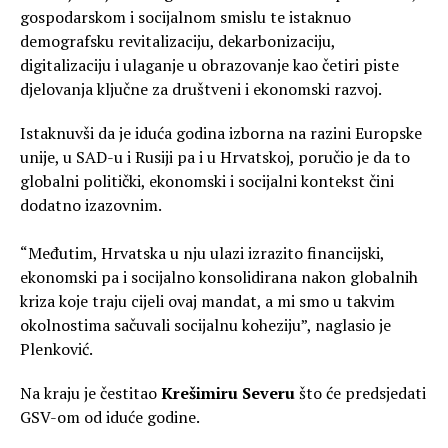
gospodarskom i socijalnom smislu te istaknuo
demografsku revitalizaciju, dekarbonizaciju,
digitalizaciju i ulaganje u obrazovanje kao četiri piste
djelovanja ključne za društveni i ekonomski razvoj.
Istaknuvši da je iduća godina izborna na razini Europske
unije, u SAD-u i Rusiji pa i u Hrvatskoj, poručio je da to
globalni politički, ekonomski i socijalni kontekst čini
dodatno izazovnim.
“Međutim, Hrvatska u nju ulazi izrazito financijski,
ekonomski pa i socijalno konsolidirana nakon globalnih
kriza koje traju cijeli ovaj mandat, a mi smo u takvim
okolnostima sačuvali socijalnu koheziju”, naglasio je
Plenković.
Na kraju je čestitao
Krešimiru Severu
što će predsjedati
GSV-om od iduće godine.