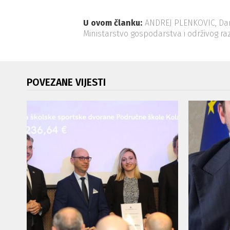
U ovom članku:
ANDREJ PLENKOVIC
,
Da
Ministarstvo gospodarstva i održivog ra
POVEZANE VIJESTI