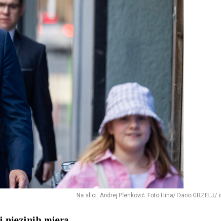
Na slici: Andrej Plenković. Foto Hina/ Dario GRZELJ/ 
i njezinih mjera