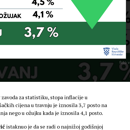
foto: v
voda za statistiku, stopa inflacije u
čkih cijena u travnju je iznosila 3,7 posto na
nja nego u ožujku kada je iznosila 4,1 posto.
ić
istaknuo je da se radi o najnižoj godišnjoj