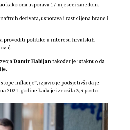
odao kako ona usporava 17 mjeseci zaredom.
 naftnih derivata, usporava i rast cijena hrane i
 provoditi politike u interesu hrvatskih
ović.
azvoja
Damir Habijan
također je istaknuo da
ije.
ope inflacije”, izjavio je podsjetivši da je
ujna 2021. godine kada je iznosila 3,3 posto.