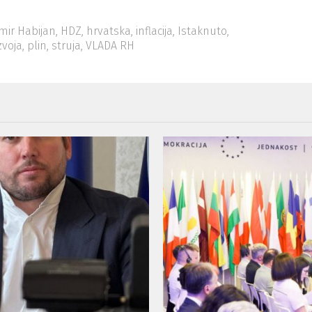
mir Habijan
,
HDZ
,
hrvatska
,
inflacija
,
Istaknuto
,
zvoja
,
plin
,
struja
,
VLADA RH