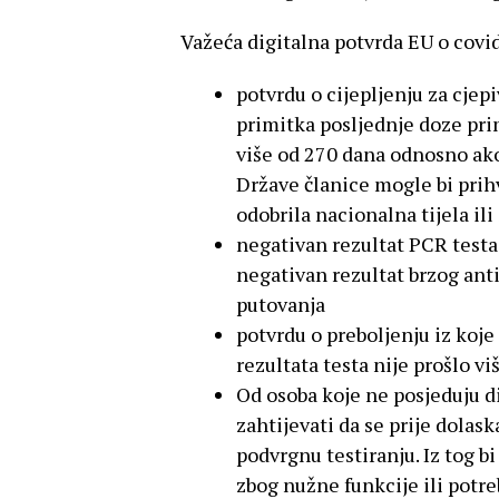
Važeća digitalna potvrda EU o covi
potvrdu o cijepljenju za cjep
primitka posljednje doze prim
više od 270 dana odnosno ako
Države članice mogle bi prihva
odobrila nacionalna tijela il
negativan rezultat PCR testa 
negativan rezultat brzog anti
putovanja
potvrdu o preboljenju iz koje
rezultata testa nije prošlo vi
Od osoba koje ne posjeduju d
zahtijevati da se prije dolask
podvrgnu testiranju. Iz tog bi
zbog nužne funkcije ili potr