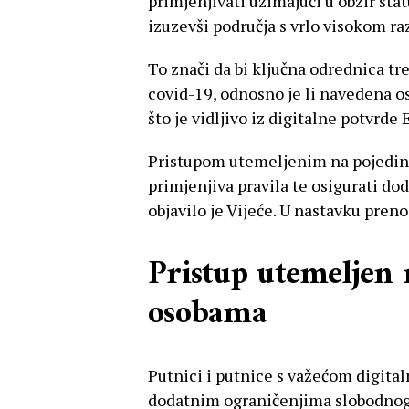
primjenjivati uzimajući u obzir stat
izuzevši područja s vrlo visokom ra
To znači da bi ključna odrednica tre
covid-19, odnosno je li navedena oso
što je vidljivo iz digitalne potvrde 
Pristupom utemeljenim na pojedin
primjenjiva pravila te osigurati dod
objavilo je Vijeće. U nastavku pren
Pristup utemeljen
osobama
Putnici i putnice s važećom digita
dodatnim ograničenjima slobodnog