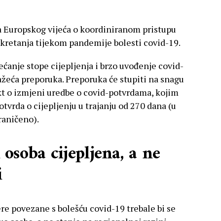
a Europskog vijeća o koordiniranom pristupu
kretanja tijekom pandemije bolesti covid-19.
ćanje stope cijepljenja i brzo uvođenje covid-
žeća preporuka. Preporuka će stupiti na snagu
 akt o izmjeni uredbe o covid-potvrdama, kojim
tvrda o cijepljenju u trajanju od 270 dana (u
raničeno).
i osoba cijepljena, a ne
i
e povezane s bolešću covid-19 trebale bi se