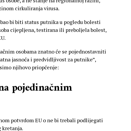
us osobe, a ne stanje na regionalnoj razini,
zinom cirkuliranja virusa.
bao bi biti status putnika u pogledu bolesti
ba cijepljena, testirana ili preboljela bolest,
EU.
ačnim osobama znatno će se pojednostavniti
atna jasnoća i predvidljivost za putnike”,
osimo njihovo priopćenje:
 na pojedinačnim
lnom potvrdom EU o ne bi trebali podlijegati
 kretanja.