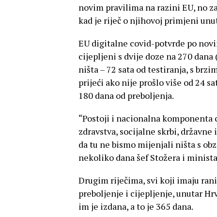
novim pravilima na razini EU, no za
kad je riječ o njihovoj primjeni unu
EU digitalne covid-potvrde po novim
cijepljeni s dvije doze na 270 dana
ništa – 72 sata od testiranja, s br
prijeći ako nije prošlo više od 24 sa
180 dana od preboljenja.
“Postoji i nacionalna komponenta c
zdravstva, socijalne skrbi, državne 
da tu ne bismo mijenjali ništa s obz
nekoliko dana šef Stožera i minist
Drugim riječima, svi koji imaju rani
preboljenje i cijepljenje, unutar H
im je izdana, a to je 365 dana.