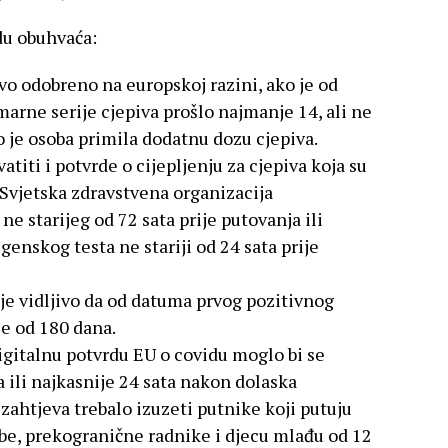
du obuhvaća:
ivo odobreno na europskoj razini, ako je od
arne serije cjepiva prošlo najmanje 14, ali ne
 je osoba primila dodatnu dozu cjepiva.
titi i potvrde o cijepljenju za cjepiva koja su
i Svjetska zdravstvena organizacija
ne starijeg od 72 sata prije putovanja ili
genskog testa ne stariji od 24 sata prije
 je vidljivo da od datuma prvog pozitivnog
še od 180 dana.
igitalnu potvrdu EU o covidu moglo bi se
a ili najkasnije 24 sata nakon dolaska
 zahtjeva trebalo izuzeti putnike koji putuju
ebe, prekogranične radnike i djecu mlađu od 12