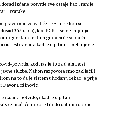
 dosad izdane potvrde sve ostaje kao i ranije
tar Hrvatske.
 pravilima izdavat će se za one koji su
 (dosad 365 dana), kod PCR-a se ne mijenja
zim antigenskim testom granica će se moći
ta od testiranja, a kad je u pitanju preboljenje –
ovid-potvrda, kod nas je to za djelatnost
i javne službe. Nakon razgovora smo zaključili
irom na to da je sistem uhodan”, rekao je prije
ar Davor Božinović.
je izdane potvrde, i kad je u pitanju
rvatske moći će ih koristiti do datuma do kad