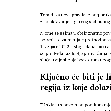
Temelj za nova pravila je preporuk
za olakšavanje sigurnog slobodnog 
Njome se uzima u obzir znatno pove
potvrda te zamjenjuje prethodno va
1. veljače 2022., istoga dana kao i
se predviđa razdoblje prihvaćanja po
slučaju cijepljenja boosterom neog
Ključno će biti je l
regija iz koje dolaz
“U skladu s novom preporukom mjer