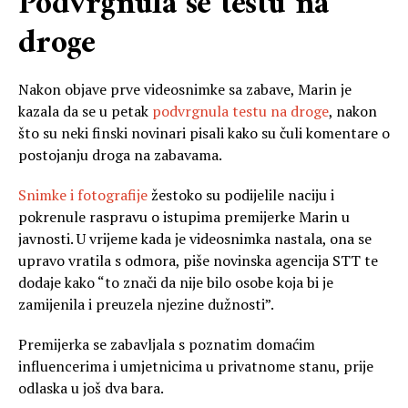
Podvrgnula se testu na
droge
Nakon objave prve videosnimke sa zabave, Marin je
kazala da se u petak
podvrgnula testu na droge
, nakon
što su neki finski novinari pisali kako su čuli komentare o
postojanju droga na zabavama.
Snimke i fotografije
žestoko su podijelile naciju i
pokrenule raspravu o istupima premijerke Marin u
javnosti. U vrijeme kada je videosnimka nastala, ona se
upravo vratila s odmora, piše novinska agencija STT te
dodaje kako “to znači da nije bilo osobe koja bi je
zamijenila i preuzela njezine dužnosti”.
Premijerka se zabavljala s poznatim domaćim
influencerima i umjetnicima u privatnome stanu, prije
odlaska u još dva bara.