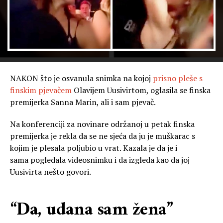
NAKON što je osvanula snimka na kojoj
prisno pleše s
finskim pjevačem
Olavijem Uusivirtom, oglasila se finska
premijerka Sanna Marin, ali i sam pjevač.
Na konferenciji za novinare održanoj u petak finska
premijerka je rekla da se ne sjeća da ju je muškarac s
kojim je plesala poljubio u vrat. Kazala je da je i
sama pogledala videosnimku i da izgleda kao da joj
Uusivirta nešto govori.
“Da, udana sam žena”