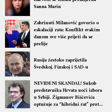
Sanna Marin
Zabrinuti Milanović govorio o
eskalaciji rata: Konflikt svakim
danom sve više prijeti da se
prelije
Rusija žestoko zaprijetila
Švedskoj, Finskoj i SAD-u
NEVIĐENI SKANDAL! Sukob
predstavnika Hrvata uoči izbora
u Srbiji. Žigmanov Biščevića
optužuje za “hibridni rat” protiv
njega