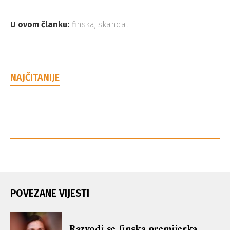
U ovom članku:
finska
,
skandal
NAJČITANIJE
POVEZANE VIJESTI
Razvodi se finska premijerka