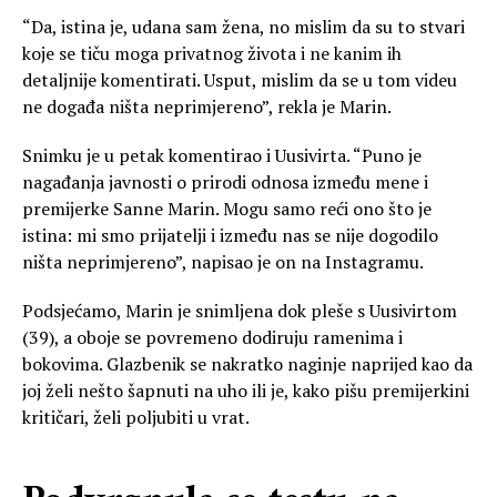
“Da, istina je, udana sam žena, no mislim da su to stvari
koje se tiču moga privatnog života i ne kanim ih
detaljnije komentirati. Usput, mislim da se u tom videu
ne događa ništa neprimjereno”, rekla je Marin.
Snimku je u petak komentirao i Uusivirta. “Puno je
nagađanja javnosti o prirodi odnosa između mene i
premijerke Sanne Marin. Mogu samo reći ono što je
istina: mi smo prijatelji i između nas se nije dogodilo
ništa neprimjereno”, napisao je on na Instagramu.
Podsjećamo, Marin je snimljena dok pleše s Uusivirtom
(39), a oboje se povremeno dodiruju ramenima i
bokovima. Glazbenik se nakratko naginje naprijed kao da
joj želi nešto šapnuti na uho ili je, kako pišu premijerkini
kritičari, želi poljubiti u vrat.