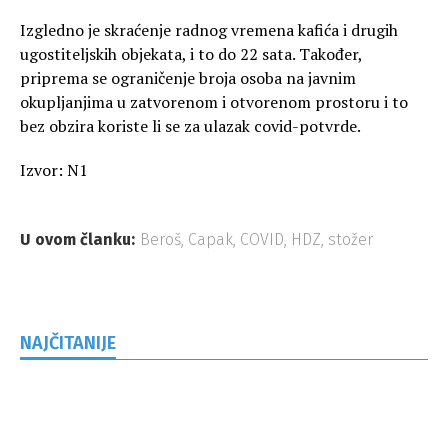
Izgledno je skraćenje radnog vremena kafića i drugih
ugostiteljskih objekata, i to do 22 sata. Također,
priprema se ograničenje broja osoba na javnim
okupljanjima u zatvorenom i otvorenom prostoru i to
bez obzira koriste li se za ulazak covid-potvrde.
Izvor: N1
U ovom članku:
Beroš
,
Capak
,
COVID
,
HDZ
,
stožer
NAJČITANIJE