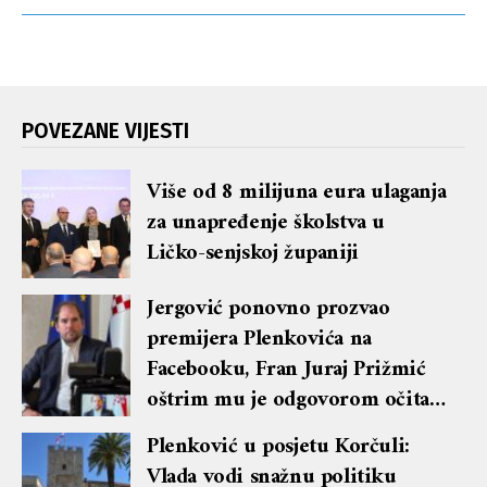
POVEZANE VIJESTI
Više od 8 milijuna eura ulaganja
za unapređenje školstva u
Ličko-senjskoj županiji
Jergović ponovno prozvao
premijera Plenkovića na
Facebooku, Fran Juraj Prižmić
oštrim mu je odgovorom očitao
lekciju te dobio blok i brisanje
Plenković u posjetu Korčuli:
komentara
Vlada vodi snažnu politiku