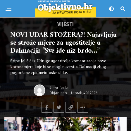
VIJESTI
NOVI UDAR STOŽERA?! Najavljuju
se strože mjere za ugostitelje u
Dalmaciji: “Sve ide niz brdo…”
Stipe Jeličić iz Udruge ugostitelja komentirao je nove
koronamjere koje bi se mogle uvesti u Dalmaciji zbog
pogoršane epidmeiološke slike.
Autor
Paula
Objavljeno
Utorak, 4.01.2022.