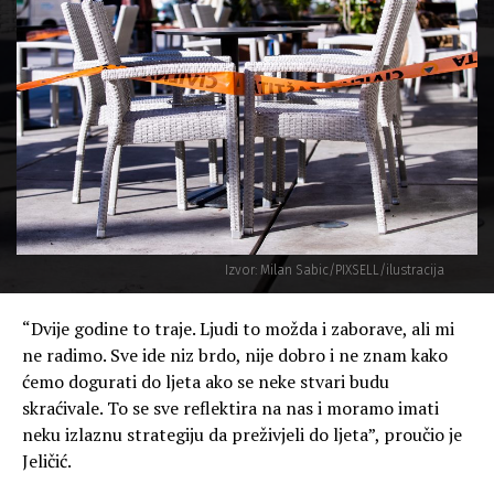
Izvor: Milan Sabic/PIXSELL/ilustracija
“Dvije godine to traje. Ljudi to možda i zaborave, ali mi
ne radimo. Sve ide niz brdo, nije dobro i ne znam kako
ćemo dogurati do ljeta ako se neke stvari budu
skraćivale. To se sve reflektira na nas i moramo imati
neku izlaznu strategiju da preživjeli do ljeta”, proučio je
Jeličić.