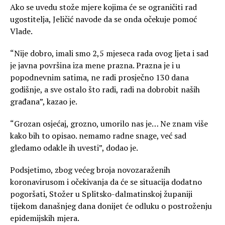
Ako se uvedu stože mjere kojima će se ograničiti rad
ugostitelja, Jeličić navode da se onda očekuje pomoć
Vlade.
“Nije dobro, imali smo 2,5 mjeseca rada ovog ljeta i sad
je javna površina iza mene prazna. Prazna je i u
popodnevnim satima, ne radi prosječno 130 dana
godišnje, a sve ostalo što radi, radi na dobrobit naših
građana”, kazao je.
“Grozan osjećaj, grozno, umorilo nas je… Ne znam više
kako bih to opisao. nemamo radne snage, već sad
gledamo odakle ih uvesti”, dodao je.
Podsjetimo, zbog većeg broja novozaraženih
koronavirusom i očekivanja da će se situacija dodatno
pogoršati, Stožer u Splitsko-dalmatinskoj županiji
tijekom današnjeg dana donijet će odluku o postroženju
epidemijskih mjera.