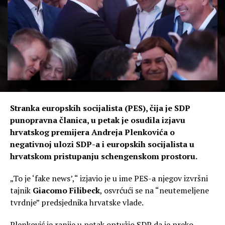
Stranka europskih socijalista (PES), čija je SDP
punopravna članica, u petak je osudila izjavu
hrvatskog premijera Andreja Plenkovića o
negativnoj ulozi SDP-a i europskih socijalista u
hrvatskom pristupanju schengenskom prostoru.
„To je ‘fake news’,“ izjavio je u ime PES-a njegov izvršni
tajnik
Giacomo Filibeck
, osvrćući se na “neutemeljene
tvrdnje” predsjednika hrvatske vlade.
Plenković je ranije u petak optužio SDP da je preko