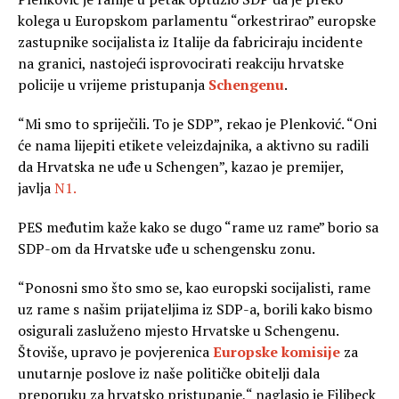
kolega u Europskom parlamentu “orkestrirao” europske
zastupnike socijalista iz Italije da fabriciraju incidente
na granici, nastojeći isprovocirati reakciju hrvatske
policije u vrijeme pristupanja
Schengenu
.
“Mi smo to spriječili. To je SDP”, rekao je Plenković. “Oni
će nama lijepiti etikete veleizdajnika, a aktivno su radili
da Hrvatska ne uđe u Schengen”, kazao je premijer,
javlja
N1.
PES međutim kaže kako se dugo “rame uz rame” borio sa
SDP-om da Hrvatske uđe u schengensku zonu.
“Ponosni smo što smo se, kao europski socijalisti, rame
uz rame s našim prijateljima iz SDP-a, borili kako bismo
osigurali zasluženo mjesto Hrvatske u Schengenu.
Štoviše, upravo je povjerenica
Europske komisije
za
unutarnje poslove iz naše političke obitelji dala
preporuku za hrvatsko pristupanje,“ naglasio je Filibeck