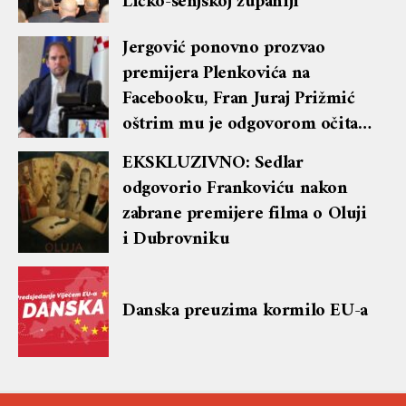
Ličko-senjskoj županiji
Jergović ponovno prozvao
premijera Plenkovića na
Facebooku, Fran Juraj Prižmić
oštrim mu je odgovorom očitao
lekciju te dobio blok i brisanje
EKSKLUZIVNO: Sedlar
komentara
odgovorio Frankoviću nakon
zabrane premijere filma o Oluji
i Dubrovniku
Danska preuzima kormilo EU-a