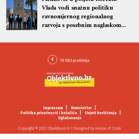
Vlada vodi snažnu politiku
ravnomjernog regionalnog
razvoja s posebnim naglaskom
na otoke
Impressum
Newsletter
Politika privatnosti i kolačića
Uvjeti korištenja
Oglašavanje
Copyright © 2022 Objektivno.hr | Designed by
House of Code