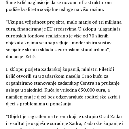
Šime Erlić naglasio je da se novom infrastrukturom
podiže kvaliteta socijalne usluge na višu razinu.
”Ukupna vrijednost projekta, malo manje od tri milijuna
eura, financirana je EU sredstvima. U sklopu ulaganja iz
europskih fondova realizirano je više od 70 sličnih
objekata kojima se unapređuje i modernizira sustav
socijalne skrbi u skladu s europskim standardima”,
dodao je Erlić.
U sklopu posjeta Zadarskoj županiji, ministri Piletić i
Erlić otvorili su u zadarskom naselju Crno kuću za
organizirano stanovanje zadarskog Centra za pružanje
usluga u zajednici. Kuća je vrijedna 630.000 eura, a
namijenjena je djeci bez odgovarajuće roditeljske skrbi i
djeci s problemima u ponašanju.
”Objekt je sagrađen na terenu koji je ustupio Grad Zadar
i rezultat je uspješne suradnje Zadra, Zadarske županije i