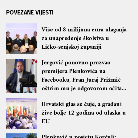
POVEZANE VIJESTI
Više od 8 milijuna eura ulaganja
za unapređenje školstva u
Ličko-senjskoj županiji
Jergović ponovno prozvao
premijera Plenkovića na
Facebooku, Fran Juraj Prižmić
oštrim mu je odgovorom očitao
lekciju te dobio blok i brisanje
Hrvatski glas se čuje, a građani
komentara
žive bolje 12 godina od ulaska u
EU
Plenković u posjetu Korčuli: