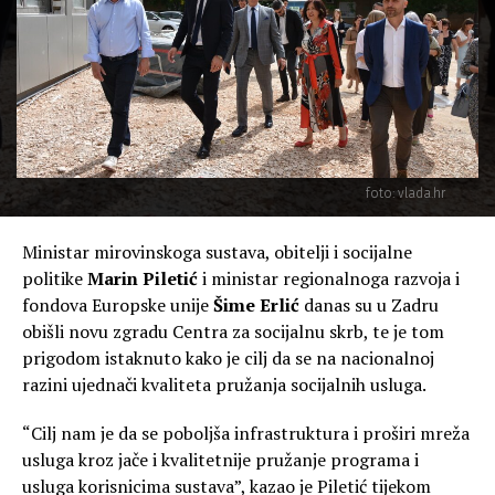
foto: vlada.hr
Ministar mirovinskoga sustava, obitelji i socijalne
politike
Marin Piletić
i ministar regionalnoga razvoja i
fondova Europske unije
Šime Erlić
danas su u Zadru
obišli novu zgradu Centra za socijalnu skrb, te je tom
prigodom istaknuto kako je cilj da se na nacionalnoj
razini ujednači kvaliteta pružanja socijalnih usluga.
“Cilj nam je da se poboljša infrastruktura i proširi mreža
usluga kroz jače i kvalitetnije pružanje programa i
usluga korisnicima sustava”, kazao je Piletić tijekom