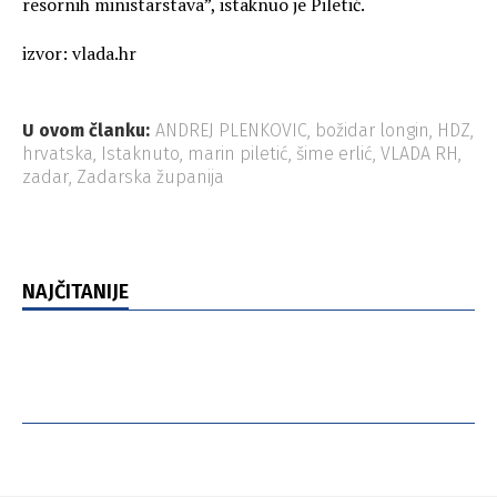
resornih ministarstava”, istaknuo je Piletić.
izvor: vlada.hr
U ovom članku:
ANDREJ PLENKOVIC
,
božidar longin
,
HDZ
,
hrvatska
,
Istaknuto
,
marin piletić
,
šime erlić
,
VLADA RH
,
zadar
,
Zadarska županija
NAJČITANIJE