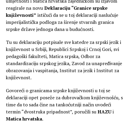
umjetnosti i Matica hrvatska zajedničkom su izjavom
reagirale na novu
Deklaraciju “Granice srpske
književnosti”
ističući da se u toj deklaraciji naslućuje
imperijalistička podloga za širenje stvarnih granica
srpske države jednoga dana u budućnosti.
Tu su deklaraciju potpisale sve katedre za srpski jezik i
književnost u Srbiji, Republici Srpskoj i Crnoj Gori, svi
pedagoški fakulteti, Matica srpska, Odbor za
standardizaciju srpskog jezika, Zavod za unapređivanje
obrazovanja i vaspitanja, Institut za jezik i Institut za
književnost.
Govoreći o granicama srpske književnosti u toj se
deklaraciji opet poseže za dubrovačkom književnošću, s
time da to sada čine na tankoćutniji način uvodeći
termin “dvostruka pripadnost”, poručili su
HAZU
i
Matica hrvatska
.