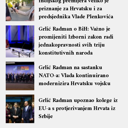
indijskog premijera veliko je
priznanje za Hrvatsku i za
predsjednika Vlade Plenkovića
Grlić Radman o BiH: Važno je
promijeniti Izborni zakon radi
jednakopravnosti svih triju
konstitutivnih naroda
Grlić Radman na sastanku
NATO-a: Vlada kontinuirano
modernizira Hrvatsku vojsku
Grlić Radman upoznao kolege iz
EU-a s protjerivanjem Hrvata iz
Srbije