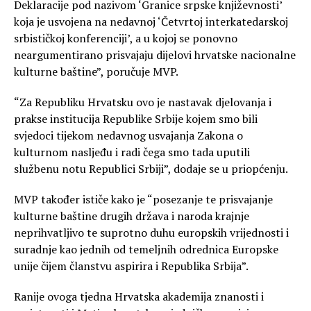
Deklaracije pod nazivom ‘Granice srpske književnosti’
koja je usvojena na nedavnoj ‘Četvrtoj interkatedarskoj
srbističkoj konferenciji’, a u kojoj se ponovno
neargumentirano prisvajaju dijelovi hrvatske nacionalne
kulturne baštine”, poručuje MVP.
“Za Republiku Hrvatsku ovo je nastavak djelovanja i
prakse institucija Republike Srbije kojem smo bili
svjedoci tijekom nedavnog usvajanja Zakona o
kulturnom nasljeđu i radi čega smo tada uputili
službenu notu Republici Srbiji”, dodaje se u priopćenju.
MVP također ističe kako je “posezanje te prisvajanje
kulturne baštine drugih država i naroda krajnje
neprihvatljivo te suprotno duhu europskih vrijednosti i
suradnje kao jednih od temeljnih odrednica Europske
unije čijem članstvu aspirira i Republika Srbija”.
Ranije ovoga tjedna Hrvatska akademija znanosti i