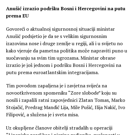
Anušić izrazio podršku Bosni i Hercegovini na putu
prema EU
Govoreći o aktualnoj sigurnosnoj situaciji ministar
Anušić podsjetio je da se s velikim sigurnosnim
izazovima nose i druge zemlje u regiji, ali i u svijetu no
kako vjeruje da pametna politika može napraviti puno u
suočavanju sa svim tim ugrozama. Ministar obrane
izrazio je još jednom i podršku Bosni i Hercegovini na
putu prema euroatlantskim integracijama.
Tim povodom zapaljena je i zavjetna svijeća na
novootkrivenom spomeniku “Zore slobode” koju su
nosili i zapalili ratni zapovjednici Zlatan Tomas, Marko
Stojačić, Predrag Mandić Lija, Mile Pušić, Ilija Nakić, Ivo
Filipović, a služena je i sveta misa.
Uz okupljene članove obitelji stradalih u operaciji
“Lipanjske zore” kao i njezine sudionike, svečanosti u