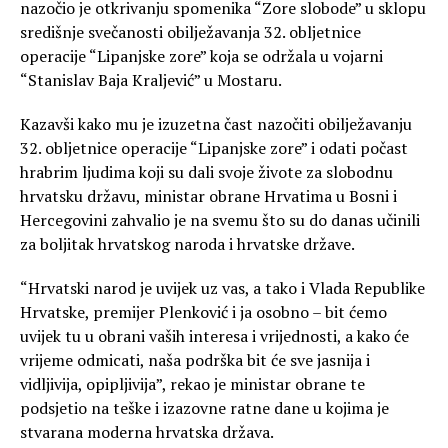
nazočio je otkrivanju spomenika “Zore slobode” u sklopu
središnje svečanosti obilježavanja 32. obljetnice
operacije “Lipanjske zore” koja se održala u vojarni
“Stanislav Baja Kraljević” u Mostaru.
Kazavši kako mu je izuzetna čast nazočiti obilježavanju
32. obljetnice operacije “Lipanjske zore” i odati počast
hrabrim ljudima koji su dali svoje živote za slobodnu
hrvatsku državu, ministar obrane Hrvatima u Bosni i
Hercegovini zahvalio je na svemu što su do danas učinili
za boljitak hrvatskog naroda i hrvatske države.
“Hrvatski narod je uvijek uz vas, a tako i Vlada Republike
Hrvatske, premijer Plenković i ja osobno – bit ćemo
uvijek tu u obrani vaših interesa i vrijednosti, a kako će
vrijeme odmicati, naša podrška bit će sve jasnija i
vidljivija, opipljivija”, rekao je ministar obrane te
podsjetio na teške i izazovne ratne dane u kojima je
stvarana moderna hrvatska država.