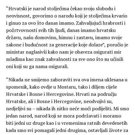
“Hrvatski je narod stoljećima čekao svoju slobodu i
neovisnost, govorimo o narodu koji je stoljećima krvario
i ginuo za ovo što danas imamo. Zahvaljujući hrabrosti i
požrtvovnosti svih tih ljudi, danas imamo hrvatsku
državu, našu domovinu, himnu i zastavu, imamo svoje
zakone i budućnost za generacije koje dolaze”, poručio je
ministar naglasivši kako nam je obaveza osigurati mir
mladima kao znak zahvalnosti za sve ono što su učinili
oni koji su ga nama osigurali.
“Nikada ne smijemo zaboraviti sva ova imena uklesana u
spomenik, kako ovdje u Mostaru, tako i diljem cijele
Hrvatske i Bosne i Hercegovine. Hrvati na području
Hrvatske, ali i Bosne i Hercegovine, neodvojivi su,
nedjeljivi su – nikada ih nitko neće moći podijeliti. Mi smo
jedan narod, narod koji se mora podržavati i moramo
biti jedni uz druge kao i u vremenima ratnih devedesetih
kada smo svi pomagali jedni drugima, ostavljali živote za