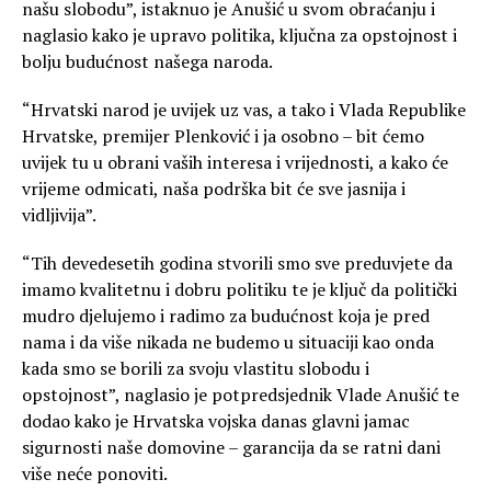
našu slobodu”, istaknuo je Anušić u svom obraćanju i
naglasio kako je upravo politika, ključna za opstojnost i
bolju budućnost našega naroda.
“Hrvatski narod je uvijek uz vas, a tako i Vlada Republike
Hrvatske, premijer Plenković i ja osobno – bit ćemo
uvijek tu u obrani vaših interesa i vrijednosti, a kako će
vrijeme odmicati, naša podrška bit će sve jasnija i
vidljivija”.
“Tih devedesetih godina stvorili smo sve preduvjete da
imamo kvalitetnu i dobru politiku te je ključ da politički
mudro djelujemo i radimo za budućnost koja je pred
nama i da više nikada ne budemo u situaciji kao onda
kada smo se borili za svoju vlastitu slobodu i
opstojnost”, naglasio je potpredsjednik Vlade Anušić te
dodao kako je Hrvatska vojska danas glavni jamac
sigurnosti naše domovine – garancija da se ratni dani
više neće ponoviti.