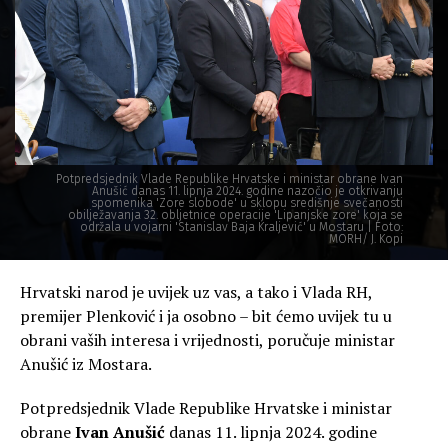
Potpredsjednik Vlade Republike Hrvatske i ministar obrane Ivan
Anušić danas 11. lipnja 2024. godine nazočio je otkrivanju
spomenika 'Zore slobode' u sklopu središnje svečanosti
obilježavanja 32. obljetnice operacije 'Lipanjske zore' koja se
održala u vojarni 'Stanislav Baja Kraljević' u Mostaru | Foto:
MORH/ J. Kopi
Hrvatski narod je uvijek uz vas, a tako i Vlada RH,
premijer Plenković i ja osobno – bit ćemo uvijek tu u
obrani vaših interesa i vrijednosti, poručuje ministar
Anušić iz Mostara.
Potpredsjednik Vlade Republike Hrvatske i ministar
obrane
Ivan Anušić
danas 11. lipnja 2024. godine