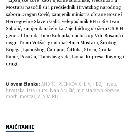
Mostaru nazočili su i predsjednik Hrvatskog narodnog
sabora Dragan Čović, zamjenik ministra obrane Bosne i
Hercegovine Slaven Galić, veleposlanik RH u BiH Ivan
Sabolić, zamjenik načelnika Zajedničkog stožera OS BiH
general-bojnik Tomo Kolenda, nadbiskup Vrh-Bosanski
msgr. Tomo Vukšić, gradonačelnici Mostara, Širokog
Brijega, Ljubuškog, Čapljine, Čitluka, Stoca, Gruda,
Rame, Posušja, Tomislavgrada, Livna, Kupresa, Ravnog i
drugi.
U ovom članku:
ANDREJ PLENKOVIC
,
bih
,
HDZ
,
Hrvati
,
hrvatska
,
Istaknuto
,
Ivan Anušić
,
ministarstvo obrane
,
morh
,
mostar
,
VLADA RH
NAJČITANIJE