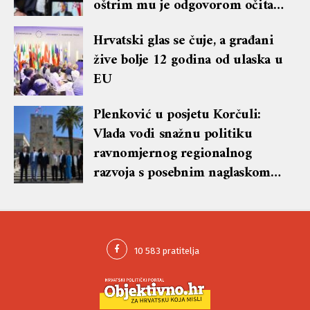
oštrim mu je odgovorom očitao
lekciju te dobio blok i brisanje
Hrvatski glas se čuje, a građani
komentara
žive bolje 12 godina od ulaska u
EU
Plenković u posjetu Korčuli:
Vlada vodi snažnu politiku
ravnomjernog regionalnog
razvoja s posebnim naglaskom
na otoke