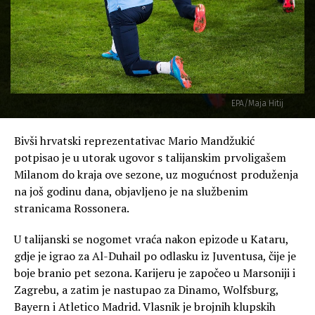
EPA/Maja Hitij
Bivši hrvatski reprezentativac Mario Mandžukić
potpisao je u utorak ugovor s talijanskim prvoligašem
Milanom do kraja ove sezone, uz mogućnost produženja
na još godinu dana, objavljeno je na službenim
stranicama Rossonera.
U talijanski se nogomet vraća nakon epizode u Kataru,
gdje je igrao za Al-Duhail po odlasku iz Juventusa, čije je
boje branio pet sezona. Karijeru je započeo u Marsoniji i
Zagrebu, a zatim je nastupao za Dinamo, Wolfsburg,
Bayern i Atletico Madrid. Vlasnik je brojnih klupskih