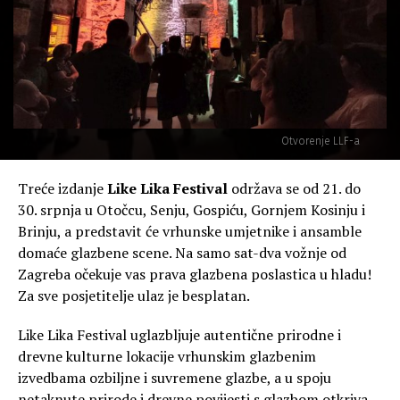
Otvorenje LLF-a
Treće izdanje
Like Lika Festival
održava se od 21. do
30. srpnja u Otočcu, Senju, Gospiću, Gornjem Kosinju i
Brinju, a predstavit će vrhunske umjetnike i ansamble
domaće glazbene scene. Na samo sat-dva vožnje od
Zagreba očekuje vas prava glazbena poslastica u hladu!
Za sve posjetitelje ulaz je besplatan.
Like Lika Festival uglazbljuje autentične prirodne i
drevne kulturne lokacije vrhunskim glazbenim
izvedbama ozbiljne i suvremene glazbe, a u spoju
netaknute prirode i drevne povijesti s glazbom otkriva