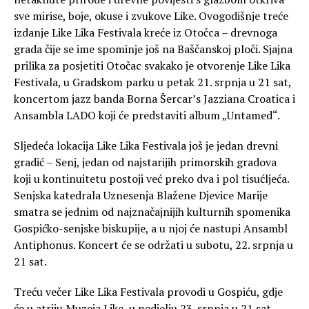
sve mirise, boje, okuse i zvukove Like. Ovogodišnje treće
izdanje Like Lika Festivala kreće iz Otočca – drevnoga
grada čije se ime spominje još na Baščanskoj ploči. Sjajna
prilika za posjetiti Otočac svakako je otvorenje Like Lika
Festivala, u Gradskom parku u petak 21. srpnja u 21 sat,
koncertom jazz banda Borna Šercar’s Jazziana Croatica i
Ansambla LADO koji će predstaviti album „Untamed“.
Sljedeća lokacija Like Lika Festivala još je jedan drevni
gradić – Senj, jedan od najstarijih primorskih gradova
koji u kontinuitetu postoji već preko dva i pol tisućljeća.
Senjska katedrala Uznesenja Blažene Djevice Marije
smatra se jednim od najznačajnijih kulturnih spomenika
Gospićko-senjske biskupije, a u njoj će nastupi Ansambl
Antiphonus. Koncert će se održati u subotu, 22. srpnja u
21 sat.
Treću večer Like Lika Festivala provodi u Gospiću, gdje
će u atriju Muzeja Like, u nedjelju 23. srpnja u 21 sat