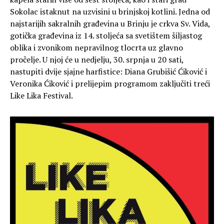
Sokolac istaknut na uzvisini u brinjskoj kotlini. Jedna od
najstarijih sakralnih građevina u Brinju je crkva Sv. Vida,
gotička građevina iz 14. stoljeća sa svetištem šiljastog
oblika i zvonikom nepravilnog tlocrta uz glavno
pročelje. U njoj će u nedjelju, 30. srpnja u 20 sati,
nastupiti dvije sjajne harfistice: Diana Grubišić Ćiković i
Veronika Ćiković i prelijepim programom zaključiti treći
Like Lika Festival.