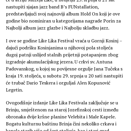
nastupiti sjajan jazz band B’s FUNstallation,
predstavljajući svoj najnoviji album Hold On koji je ove
godine bio nominiran u kategorijama nagrade Porin za
Najbolji album jazz glazbe i Najbolju skladbu jazz.
I ove se godine Like Lika Festival vraća u Gornji Kosinj –
dajući podršku Kosinjanima u njihovoj pola stoljeća
dugoj patnji uslijed stalnih prijetnji potapanjem zbog
izgradnje akumulacijskog jezera. U crkvi sv. Antuna
Padovanskog, u kojoj su povijesne orgulje Jana Tučeka s
kraja 19. stoljeća, u subotu 29. srpnja u 20 sati nastupiti
će trubač Dario Teskera i orguljaš Alen Kopunović
Legetin.
Ovogodišnje izdanje Like Lika Festivala zaključuje se u
Brinju, smještenom na staroj Jozefinskoj cesti između
obronaka dvije kršne planine Velebita i Male Kapele.
Bogatu kulturnu baštinu Brinja čini nekoliko crkava i
kapela starih više od šest stoljeća, kao i stari grad