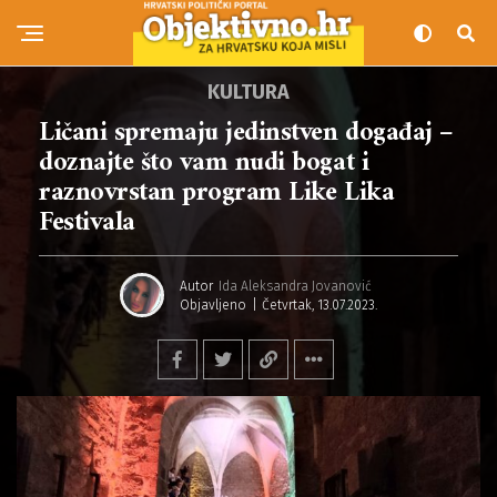
KULTURA
Ličani spremaju jedinstven događaj –
doznajte što vam nudi bogat i
raznovrstan program Like Lika
Festivala
Autor
Ida Aleksandra Jovanović
Objavljeno
Četvrtak, 13.07.2023.