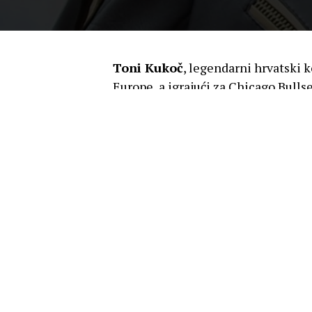
Toni Kukoč
, legendarni hrvatski ko
Europe, a igrajući za Chicago Bullse
kombinirana momčad bivše Jugoslav
Barceloni pobijediti Dream Team, 
košarkaških zvijezda.
Podsjetimo, Kukoč je bio član hrvat
Igrama u Barceloni s, za mnoge, n
sastavljenim. Poražena je od sast
Larryjem Birdom
,
Magicom Joh
protiv nje igrala i finale.
Kukoč je nizao medalje