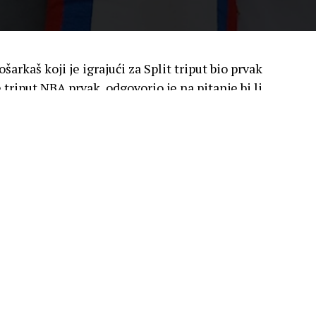
šarkaš koji je igrajući za Split triput bio prvak
 triput NBA prvak, odgovorio je na pitanje bi li
ije uspjela na Olimpijskim igrama u
reprezentaciju SAD-a sačinjenu od najvećih
ske reprezentacije koja se 1992. ogledala na
ajjačim košarkaškim kolektivom ikad
ava predvođenog
Michaelom Jordanom
,
nsonom
…u utakmici grupne faze, a potom