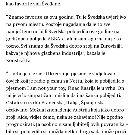
kao favorite vidi Šveđane.
“Znamo favorite za ovu godinu. Tu je Švedska uvjerljivo
na prvom mjestu. Postoje nagađanja da je to sve
namješteno ne bi li Švedska pobijedila ove godine na
godišnjicu pobjede ABBA-e, ali nisam sigurna da je to
točno. Svi znamo da Švedska dobro stoji na Euroviziji i
kakva je njihova glazbena industrija”, kazala je
Konstrakta.
“U vrhu je i Izrael. U kreiranju pjesme je sudjelovao i
čovjek koji je radio pjesmu za Nettu, koja je pobijedila s
pjesmom I am not your toy, Finac Kaarija je u vrhu. On
mi je vrlo simpatičan i mislim da ima šansu pobijediti.
Ostali su u vrhu Francuska, Italija, Španjolska –
očekivano. Možda iznenađenje Austrija koja jako dobro
stoji. Ajde, vidjet ćemo, neka se zabavimo! Nije zgodno
prognozirati. Ja osobno nisam ljubitelj ovih povratnika –
bila si, pobijedila si, možda netko drugi sada može proći