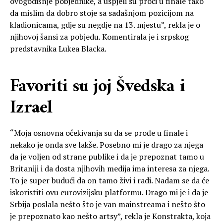
ovogodišnje pobjednike, a uspjeli su proći u finale tako
da mislim da dobro stoje sa sadašnjom pozicijom na
kladionicama, gdje su negdje na 13. mjestu”, rekla je o
njihovoj šansi za pobjedu. Komentirala je i srpskog
predstavnika Lukea Blacka.
Favoriti su joj Švedska i
Izrael
“Moja osnovna očekivanja su da se prođe u finale i
nekako je onda sve lakše. Posebno mi je drago za njega
da je voljen od strane publike i da je prepoznat tamo u
Britaniji i da dosta njihovih medija ima interesa za njega.
To je super budući da on tamo živi i radi. Nadam se da će
iskoristiti ovu eurovizijsku platformu. Drago mi je i da je
Srbija poslala nešto što je van mainstreama i nešto što
je prepoznato kao nešto artsy”, rekla je Konstrakta, koja