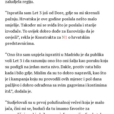
zaludjela regiju.
“Ispratila sam Let 3 još od Dore, gdje su mi skrenuli
pažnju. Hrvatska je ove godine poslala nešto malo
smjelije. Također mi se sviđa što je poslala i starije
izvođače. To uvijek dobro dođe za Euroviziju da je
osvježi”, rekla je Konstrakta za
N1
o hrvatskim
predstavnicima.
“Ono što sam uspjela ispratiti u Madridu je da publika
voli Let 3 i da razumiju ono što oni šalju kao poruku koju
su podigli na jedan meta nivo. Dakle, protiv rata bilo
kada i bilo gdje. Mislim da su to dobro napravili, kao što
je i kampanja koju su provodili ovih mjesec i pol dana
pažljivo i dobro odrađena sa svim gagovima i kostimima
itd.”, dodala je.
“Sudjelovali su u prvoj polufinalnoj večeri koja je malo
jača, čini mi se, budući da tu imamo favorite za