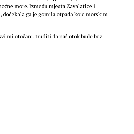
 noćne more. Između mjesta Zavalatice i
, dočekala ga je gomila otpada koje morskim
vi mi otočani, truditi da naš otok bude bez
prizori to sve zasjene, nažalost.
virusa, ali jednog dana imati ćemo problem
ikvirusa” koji se također sve više širi i
udućnosti, a ujedno i otočnoj ekonomiji”,
ijelosti, dostupna je na
POVEZNICI
.
plastika
,
turizam