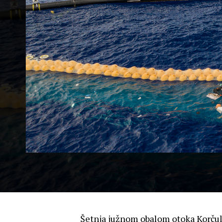
Šetnja južnom obalom otoka Korčule