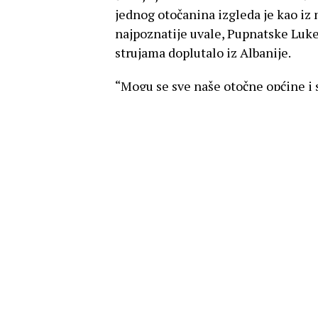
jednog otočanina izgleda je kao iz
najpoznatije uvale, Pupnatske Luke
strujama doplutalo iz Albanije.
“Mogu se sve naše otočne općine i s
smeća i što manje zagađenja ali ovi 
…
Trenutno gostiju nema radi korona
kako privući goste i zbog ovog “plast
ozbiljno prijeti našoj turističkoj b
napisao je Julije Urban.
Galerija fotografija, kao i vijest u c
U ovom članku:
Korčula
,
MORE
,
otpad
,