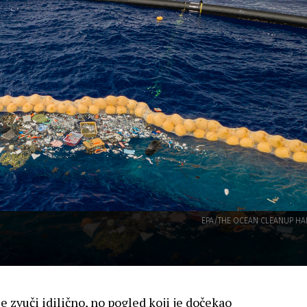
EPA/THE OCEAN CLEANUP H
 zvuči idilično, no pogled koji je dočekao