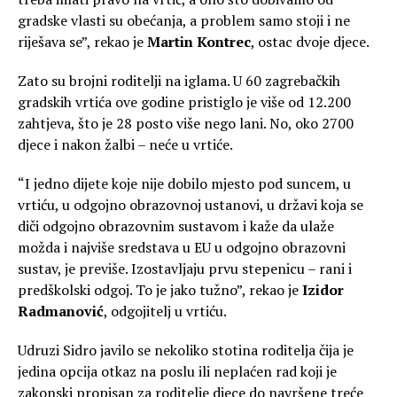
gradske vlasti su obećanja, a problem samo stoji i ne
riješava se”, rekao je
Martin Kontrec
, ostac dvoje djece.
Zato su brojni roditelji na iglama. U 60 zagrebačkih
gradskih vrtića ove godine pristiglo je više od 12.200
zahtjeva, što je 28 posto više nego lani. No, oko 2700
djece i nakon žalbi – neće u vrtiće.
“I jedno dijete koje nije dobilo mjesto pod suncem, u
vrtiću, u odgojno obrazovnoj ustanovi, u državi koja se
diči odgojno obrazovnim sustavom i kaže da ulaže
možda i najviše sredstava u EU u odgojno obrazovni
sustav, je previše. Izostavljaju prvu stepenicu – rani i
predškolski odgoj. To je jako tužno”, rekao je
Izidor
Radmanović
, odgojitelj u vrtiću.
Udruzi Sidro javilo se nekoliko stotina roditelja čija je
jedina opcija otkaz na poslu ili neplaćen rad koji je
zakonski propisan za roditelje djece do navršene treće