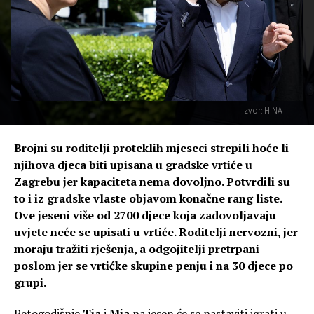
Izvor: HINA
Brojni su roditelji proteklih mjeseci strepili hoće li
njihova djeca biti upisana u gradske vrtiće u
Zagrebu jer kapaciteta nema dovoljno. Potvrdili su
to i iz gradske vlaste objavom konačne rang liste.
Ove jeseni više od 2700 djece koja zadovoljavaju
uvjete neće se upisati u vrtiće. Roditelji nervozni, jer
moraju tražiti rješenja, a odgojitelji pretrpani
poslom jer se vrtićke skupine penju i na 30 djece po
grupi.
Petogodišnje
Tia
i
Mia
na jesen će se nastaviti igrati u