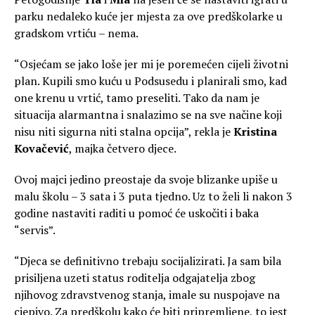
parku nedaleko kuće jer mjesta za ove predškolarke u
gradskom vrtiću – nema.
“Osjećam se jako loše jer mi je poremećen cijeli životni
plan. Kupili smo kuću u Podsusedu i planirali smo, kad
one krenu u vrtić, tamo preseliti. Tako da nam je
situacija alarmantna i snalazimo se na sve načine koji
nisu niti sigurna niti stalna opcija”, rekla je
Kristina
Kovačević
, majka četvero djece.
Ovoj majci jedino preostaje da svoje blizanke upiše u
malu školu – 3 sata i 3 puta tjedno. Uz to želi li nakon 3
godine nastaviti raditi u pomoć će uskočiti i baka
“servis”.
“Djeca se definitivno trebaju socijalizirati. Ja sam bila
prisiljena uzeti status roditelja odgajatelja zbog
njihovog zdravstvenog stanja, imale su nuspojave na
cjepivo. Za predškolu kako će biti pripremljene, to jest