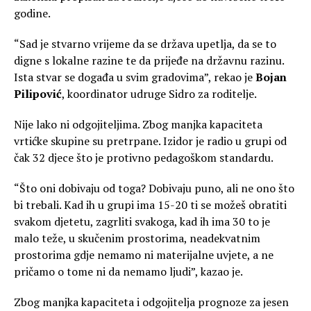
godine.
“Sad je stvarno vrijeme da se država upetlja, da se to
digne s lokalne razine te da prijeđe na državnu razinu.
Ista stvar se događa u svim gradovima”, rekao je
Bojan
Pilipović
, koordinator udruge Sidro za roditelje.
Nije lako ni odgojiteljima. Zbog manjka kapaciteta
vrtićke skupine su pretrpane. Izidor je radio u grupi od
čak 32 djece što je protivno pedagoškom standardu.
“Što oni dobivaju od toga? Dobivaju puno, ali ne ono što
bi trebali. Kad ih u grupi ima 15-20 ti se možeš obratiti
svakom djetetu, zagrliti svakoga, kad ih ima 30 to je
malo teže, u skučenim prostorima, neadekvatnim
prostorima gdje nemamo ni materijalne uvjete, a ne
pričamo o tome ni da nemamo ljudi”, kazao je.
Zbog manjka kapaciteta i odgojitelja prognoze za jesen