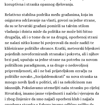
koruptivna i stranka opasnog djelovanja.
Relativno stabilna podrška među građanima, koja im
osigurava održavanje na vlasti, govori sa jedne strane,
da su se hrvatski građani pomirili sa takvim stilom
vladanja i doista misle da politika ne može biti bitno
drugačija, ali i o tome da se na drugoj, oporbenoj strani
ne nalazi nitko kome bi povjerovali da može nadići te
klišeizirane političke obrasce. Kratki, meteorski bljeskovi
pojedinih novoformiranih stranaka i pokreta, ali i njihov
brzi pad, upućuju sa jedne strane na potrebu za novom
političkom paradigmom, a sa druge o nedovoljnoj
pripremljenosti, ali i ne baš prijateljskom ozračju za
političke novake. „Socijaldemokrati“ su nova stranka sa
mnogo novih ljudi u politici, ali i sa nekolicinom nas
iskusnijih. Pokušavamo utemeljiti našu stranku po cijeloj
Hrvatskoj, imamo jasne vrijednosti i načela i vjerujem da
i zbog činjenice da smo najjači oporbeni klub i najjača
oporbena stranka u Saboru imamo odličnu priliku da