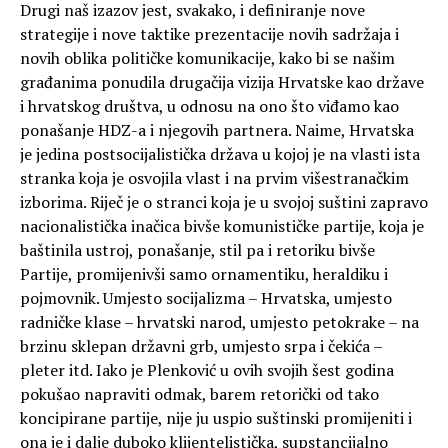
Drugi naš izazov jest, svakako, i definiranje nove
strategije i nove taktike prezentacije novih sadržaja i
novih oblika političke komunikacije, kako bi se našim
građanima ponudila drugačija vizija Hrvatske kao države
i hrvatskog društva, u odnosu na ono što viđamo kao
ponašanje HDZ-a i njegovih partnera. Naime, Hrvatska
je jedina postsocijalistička država u kojoj je na vlasti ista
stranka koja je osvojila vlast i na prvim višestranačkim
izborima. Riječ je o stranci koja je u svojoj suštini zapravo
nacionalistička inačica bivše komunističke partije, koja je
baštinila ustroj, ponašanje, stil pa i retoriku bivše
Partije, promijenivši samo ornamentiku, heraldiku i
pojmovnik. Umjesto socijalizma – Hrvatska, umjesto
radničke klase – hrvatski narod, umjesto petokrake – na
brzinu sklepan državni grb, umjesto srpa i čekića –
pleter itd. Iako je Plenković u ovih svojih šest godina
pokušao napraviti odmak, barem retorički od tako
koncipirane partije, nije ju uspio suštinski promijeniti i
ona je i dalje duboko klijentelistička, supstancijalno