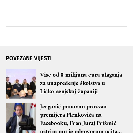
POVEZANE VIJESTI
Više od 8 milijuna eura ulaganja
za unapređenje školstva u
Ličko-senjskoj županiji
Jergović ponovno prozvao
premijera Plenkovića na
Facebooku, Fran Juraj Prižmić
oštrim mu je odgovorom očitao