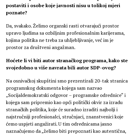
postaviti i osobe koje javnosti nisu u tolikoj mjeri
poznate?
Da, svakako. Želimo organski rasti otvarajući prostor
upravo ljudima sa ozbiljnim profesionalnim karijerama,
kojima politika ne treba za uhljebljivanje, već im je
prostor za društveni angažman.
Hoćete li vi biti autor stranačkog programa, kako ste
svojedobno u više navrata bili autor SDP-ovog?
Na osnivačkoj skupštini smo prezentirali 20-tak stranica
programskog dokumenta kojega sam nazvao
„Socijaldemokratski odgovor – programske odrednice“ i
kojega sam pripremio kao opći politički okvir za izradu
stranačkih politika, koje će suradno izraditi najbolji i
najstručniji profesionalci, stručnjaci, znanstvenici koje
ćemo uspjeti angažirati. U tim odrednicama jasno
naznačujemo da „želimo biti prepoznati kao autentična,