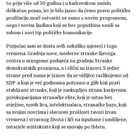
to prije više od 30 godina i u kadrovskom smislu
delikatan posao, jer je bilo jasno da ćemo pravu političku
profilaciju moći ostvariti ne samo s novim programom,
nego i novim ljudima koji su bez poputbina nosili sa
sobom i novi tip političke komunikacije.
Prisjećao sam se dosta ovih nekoliko mjeseci i toga
vremena. Gradnja nove, moderne stranke lijevoga
centra u mnogome podsjeća na gradnju Stranke
demokratskih promjena, a i slični su izazovi. S jedne
strane pred nama je izazov da se vidljivo razlikujemo od
SDP-a koji je već godinama potonuo u glib koji prati
etablirane stranke, koji je zaokupljen sitnim karijernim
preokupacijama stranačke elite, koji je ostao bez
svježine, novih lica, intelektualaca, stranačke baze, koji
sa svojim novcima i slavnom prošlosti tavori izvan
vremena i stvarnog života i liči na ispuhane i umišljene,
ostarjele aristokrate koji se muvaju po Ibleru.