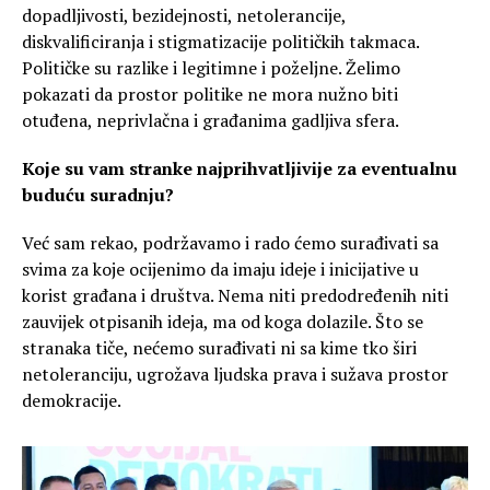
dopadljivosti, bezidejnosti, netolerancije,
diskvalificiranja i stigmatizacije političkih takmaca.
Političke su razlike i legitimne i poželjne. Želimo
pokazati da prostor politike ne mora nužno biti
otuđena, neprivlačna i građanima gadljiva sfera.
Koje su vam stranke najprihvatljivije za eventualnu
buduću suradnju?
Već sam rekao, podržavamo i rado ćemo surađivati sa
svima za koje ocijenimo da imaju ideje i inicijative u
korist građana i društva. Nema niti predodređenih niti
zauvijek otpisanih ideja, ma od koga dolazile. Što se
stranaka tiče, nećemo surađivati ni sa kime tko širi
netoleranciju, ugrožava ljudska prava i sužava prostor
demokracije.