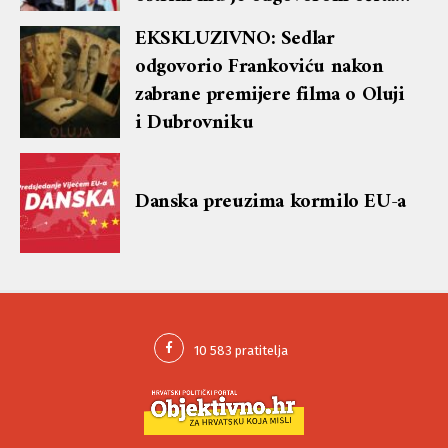
lekciju te dobio blok i brisanje
EKSKLUZIVNO: Sedlar
komentara
odgovorio Frankoviću nakon
zabrane premijere filma o Oluji
i Dubrovniku
Danska preuzima kormilo EU-a