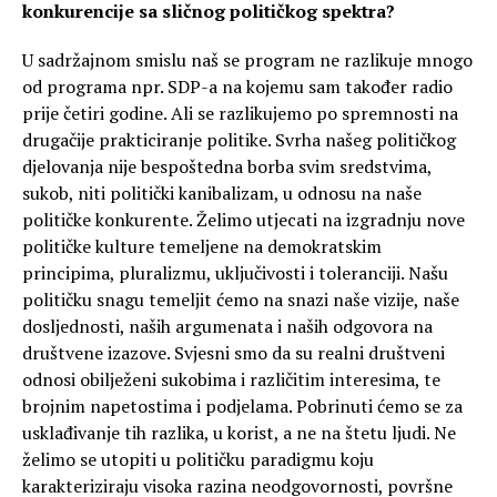
konkurencije sa sličnog političkog spektra?
U sadržajnom smislu naš se program ne razlikuje mnogo
od programa npr. SDP-a na kojemu sam također radio
prije četiri godine. Ali se razlikujemo po spremnosti na
drugačije prakticiranje politike. Svrha našeg političkog
djelovanja nije bespoštedna borba svim sredstvima,
sukob, niti politički kanibalizam, u odnosu na naše
političke konkurente. Želimo utjecati na izgradnju nove
političke kulture temeljene na demokratskim
principima, pluralizmu, uključivosti i toleranciji. Našu
političku snagu temeljit ćemo na snazi naše vizije, naše
dosljednosti, naših argumenata i naših odgovora na
društvene izazove. Svjesni smo da su realni društveni
odnosi obilježeni sukobima i različitim interesima, te
brojnim napetostima i podjelama. Pobrinuti ćemo se za
usklađivanje tih razlika, u korist, a ne na štetu ljudi. Ne
želimo se utopiti u političku paradigmu koju
karakteriziraju visoka razina neodgovornosti, površne