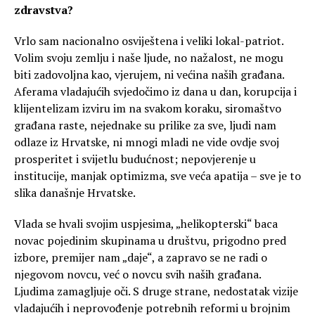
zdravstva?
Vrlo sam nacionalno osviještena i veliki lokal-patriot.
Volim svoju zemlju i naše ljude, no nažalost, ne mogu
biti zadovoljna kao, vjerujem, ni većina naših građana.
Aferama vladajućih svjedočimo iz dana u dan, korupcija i
klijentelizam izviru im na svakom koraku, siromaštvo
građana raste, nejednake su prilike za sve, ljudi nam
odlaze iz Hrvatske, ni mnogi mladi ne vide ovdje svoj
prosperitet i svijetlu budućnost; nepovjerenje u
institucije, manjak optimizma, sve veća apatija – sve je to
slika današnje Hrvatske.
Vlada se hvali svojim uspjesima, „helikopterski“ baca
novac pojedinim skupinama u društvu, prigodno pred
izbore, premijer nam „daje“, a zapravo se ne radi o
njegovom novcu, već o novcu svih naših građana.
Ljudima zamagljuje oči. S druge strane, nedostatak vizije
vladajućih i neprovođenje potrebnih reformi u brojnim