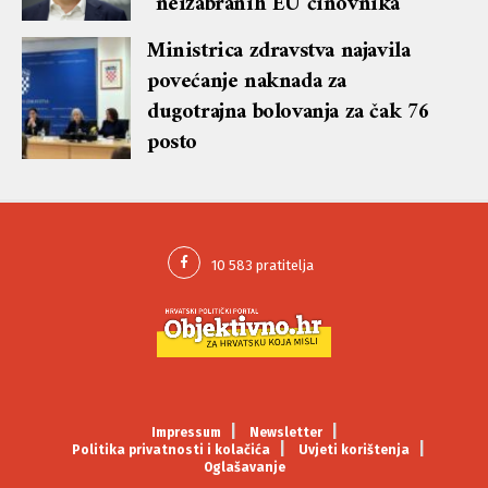
”neizabranih EU činovnika”
Ministrica zdravstva najavila
povećanje naknada za
dugotrajna bolovanja za čak 76
posto
Impressum
Newsletter
Politika privatnosti i kolačića
Uvjeti korištenja
Oglašavanje