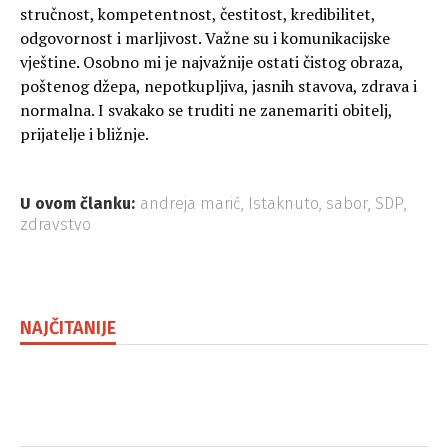
stručnost, kompetentnost, čestitost, kredibilitet,
odgovornost i marljivost. Važne su i komunikacijske
vještine. Osobno mi je najvažnije ostati čistog obraza,
poštenog džepa, nepotkupljiva, jasnih stavova, zdrava i
normalna. I svakako se truditi ne zanemariti obitelj,
prijatelje i bližnje.
U ovom članku:
andreja marić
,
Istaknuto
,
sabor
,
SDP
,
zdravstvo
NAJČITANIJE