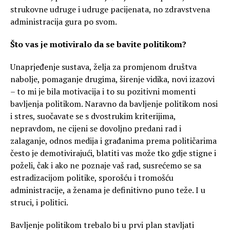
strukovne udruge i udruge pacijenata, no zdravstvena
administracija gura po svom.
Što vas je motiviralo da se bavite politikom?
Unaprjeđenje sustava, želja za promjenom društva
nabolje, pomaganje drugima, širenje vidika, novi izazovi
– to mi je bila motivacija i to su pozitivni momenti
bavljenja politikom. Naravno da bavljenje politikom nosi
i stres, suočavate se s dvostrukim kriterijima,
nepravdom, ne cijeni se dovoljno predani rad i
zalaganje, odnos medija i građanima prema političarima
često je demotivirajući, blatiti vas može tko gdje stigne i
poželi, čak i ako ne poznaje vaš rad, susrećemo se sa
estradizacijom politike, sporošću i tromošću
administracije, a ženama je definitivno puno teže. I u
struci, i politici.
Bavljenje politikom trebalo bi u prvi plan stavljati