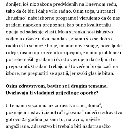
donijeti još niz zakona predviđenih na Dnevnom redu,
tako da će biti i dalje vrlo radno. Osim toga, u stranci
„brusimo“ naše izborne programe i vjerujemo da će nas
građani napokon prepoznati kao puno kvalitetniju
opciju od sadašnje vlasti. Moja stranka nosi iskustvo
vođenja države u dva mandata, znamo što se dobro
radilo i što se može bolje, imamo nove snage, nove ljude
i ideje, nismo opterećeni korupcijom, znamo probleme i
potrebe naših građana i čvrsto vjerujem da će ljudi to
prepoznati. Građani trebaju u što većem broju izaći na
izbore, ne prepustiti se apatiji, jer svaki glas je bitan.
Osim zdravstvom, bavite se i drugim temama.
Uvažavaju li vladajući prijedloge oporbe?
U temama vezanima uz zdravstvo sam „doma“,
poznajem sustav i „iznutra“ i „izvana“ radeći u zdravstvu
gotovo 25 godina pa sam tu, naravno, najviše
angažirana. Zdravstvo bi trebalo biti nadstranačko