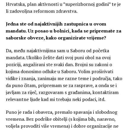
Hrvatska, plan aktivnosti u ”superizbornoj godini” te je
li zadovoljna reformom zdravstva.
Jedna ste od najaktivnijih zastupnica u ovom
mandatu. Uz posao u bolnici, kada se pripremate za
saborske obveze, kako organizirate vrijeme?
Da, među najaktivnijima sam u Saboru od početka
mandata. Ukoliko želite dati svoj puni obol na ovoj
poziciji, angažirani ste svaki dan. Brojni su zakoni o
kojima donosimo odluke u Saboru. Volim proširivati
vidike i znanja, zanimaju me razne teme i područja, tako
da puno čitam, pripremam se za rasprave, a onda se i
javljam za riječ, razgovaram s građanima, kontaktiram
relevantne ljude kad mi trebaju neki podaci, itd.
Puno je rada i obaveza, premalo spavanja i slobodnog
vremena. Bez podrške obitelji (s kojima bih, naravno,
voljela provoditi više vremena) i dobre organizacije ne