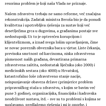
resorima problem je koji naša Vlada ne priznaje.
Našem zdravstvu trebaju ne samo reforme, već značajna
rekonstrukcija. Zadatak ministra Beroša bio je da ponudi
kvalitetna i upotrebljiva rješenja za sustav koji već
desetljećima grca u dugovima, a građanima postaje sve
nedostupniji. Uz to je opterećen korupcijom i
klijentelizmom, a iznad svega lošim upravljanjem, čime
se novac poreznih obveznika baca u vjetar. Liste čekanja,
previsoka smrtnost od karcinoma, niska zdravstvena
pismenost naših građana, devastirana primarna
zdravstvena zaštita, nedostatak liječnika (oko 2000) i
medicinskih sestara (oko 4000) u Hrvatskoj,
katastrofalno loše zdravstveno stanje nacije,
neispunjavanje obaveza države (primjerice problem
pripravničkog staža u zdravstvu, s kojim se bavim već
pune 3 godine), organizacijska, financijska i kadrovska
neodrživost sustava, itd. – sve su to problemi s kojima se
suočavamo, predlažemo rješenja i mi iz oporbe, i