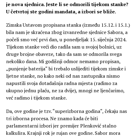
je nova sjednica. Jeste li se odmorili tijekom stanke?
U četvrtoj ste godini mandata, a izbori se bliže.
Zimska Ustavom propisana stanka (između 15.12. i 15.1.)
bila nam je skraćena zbog izvanredne sjednice Sabora, a
počeli smo već prvi dan, u ponedjeljak 15. siječnja 2024.
Tijekom stanke veći dio radila sam u svojoj bolnici, uz
druge brojne obaveze, tako da sam se odmorila svega
nekoliko dana. Mi godišnji odmor nemamo propisan,
„punjenje baterija“ bi trebalo uslijediti tijekom zimske i
ljetne stanke, no kako neki od nas zastupnika nismo
napustili svoja dotadašnja radna mjesta (radimo za
ukupno jednu plaću, ne za dvije), mnogi ne ljenčarimo,
već radimo i tijekom stanke.
Da, ove godine je tzv. “superizborna godina“, čekaju nas
tri izborna procesa. Ne znamo kada će biti
parlamentarni izbori jer premijer Plenković stalno
kalkulira. Krajnji rok je rujan ove godine. Sabor mora