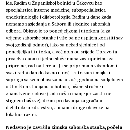
ide. Radim u Županijskoj bolnici u Čakovcu kao
specijalistica interne medicine, subspecijalistica
endokrinologije i dijabetologije. Radim u dane kada
nemamo zasjedanja u Saboru ili sjednice saborskih
odbora. Obično je to ponedjeljkom i utorkom (a za
vrijeme saborske stanke i više pa ne uspijem koristiti sav
svoj godišnji odmor), iako su nekad sjednice i od
ponedjeljka ili utorka, a većinom od srijede. Upravo ta
prva dva dana u tjednu služe nama zastupnicima za
pripreme, rad na terenu. Ja se pripremam vikendom i
svaki radni dan do kasno u noć. Uz to sam i majka i
supruga sa svim obavezama u kući, godinama sudjelujem
u kliničkim studijama u bolnici, pišem stručne i
znanstvene radove (sada nešto manje jer zaista ne
stignem baš sve), držim predavanja za građane i
djelatnike u zdravstvu, a imam i druge obaveze na
lokalnoj razini.
Nedavno je završila zimska saborska stanka, počela