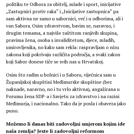
politiku te Odbora za obitelj, mlade i sport, inicijative
„Zastupnici protiv raka“ i „Inicijative zastupnica“ pa
sam aktivna ne samo u sabornici, već i u odborima, ali i
van Sabora. Osim zdravstvom, bavim se, naravno, i
drugim temama, a najviše zaštitom ranjivih skupina,
pravima žena, osoba s invaliditetom, djece, mladih,
umirovljenika, no kako sam rekla: raspravljam o nizu
zakona koji pokrivaju različita područja, a svaki zakon
koji Sabor donese tiče se svih nas u Hrvatskoj.
Osim što radim u bolnici i u Saboru, vijećnica sam u
Županijskoj skupštini Međimurske skupštine (bez
naknade, naravno, no i tu vrlo aktivna), angažirana u
Forumu žena SDP-a i Savjetu za zdravstvo i na razini
Međimurja, i nacionalno. Tako da je posla i obaveza jako
puno.
Možemo li danas biti zadovoljni smjerom kojim ide
naša zemlja? Jeste li zadovoljni reformom