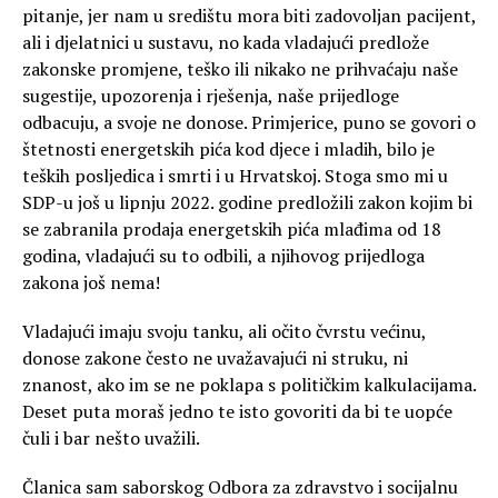
pitanje, jer nam u središtu mora biti zadovoljan pacijent,
ali i djelatnici u sustavu, no kada vladajući predlože
zakonske promjene, teško ili nikako ne prihvaćaju naše
sugestije, upozorenja i rješenja, naše prijedloge
odbacuju, a svoje ne donose. Primjerice, puno se govori o
štetnosti energetskih pića kod djece i mladih, bilo je
teških posljedica i smrti i u Hrvatskoj. Stoga smo mi u
SDP-u još u lipnju 2022. godine predložili zakon kojim bi
se zabranila prodaja energetskih pića mlađima od 18
godina, vladajući su to odbili, a njihovog prijedloga
zakona još nema!
Vladajući imaju svoju tanku, ali očito čvrstu većinu,
donose zakone često ne uvažavajući ni struku, ni
znanost, ako im se ne poklapa s političkim kalkulacijama.
Deset puta moraš jedno te isto govoriti da bi te uopće
čuli i bar nešto uvažili.
Članica sam saborskog Odbora za zdravstvo i socijalnu