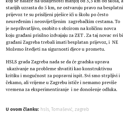
koji se nalaze na udaljenosti manjoj od 3,5 km od škola, a
starijih uzrasta do 5 km, ne ostvaruju pravo na besplatni
prijevoz te su prisiljeni pješice ići u školu po često
neuređenim i neosvijetljenim zagrebačkim cestama. To
je neprihvatljivo, osobito s obzirom na količinu novca
koju građani prisilno izdvajaju za ZET . Za taj novac svi bi
građani Zagreba trebali imati besplatan prijevoz, i NE
Možemo štedjeti na sigurnosti djece u prometu.
HSLS grada Zagreba nada se da će gradska uprava
ukazivanje na probleme shvatiti kao konstruktivnu
kritiku i mogućnost za popravni ispit. Svi smo strpljivi i
čekamo, ali vrijeme u Zagrebu ističe i nemamo previše
vremena za eksperimentiranje i ne donošenje odluka.
U ovom članku:
hsls
,
Tomašević
,
zagreb