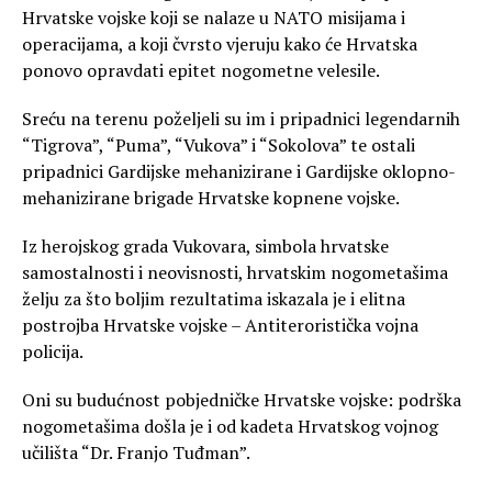
Hrvatske vojske koji se nalaze u NATO misijama i
operacijama, a koji čvrsto vjeruju kako će Hrvatska
ponovo opravdati epitet nogometne velesile.
Sreću na terenu poželjeli su im i pripadnici legendarnih
“Tigrova”, “Puma”, “Vukova” i “Sokolova” te ostali
pripadnici Gardijske mehanizirane i Gardijske oklopno-
mehanizirane brigade Hrvatske kopnene vojske.
Iz herojskog grada Vukovara, simbola hrvatske
samostalnosti i neovisnosti, hrvatskim nogometašima
želju za što boljim rezultatima iskazala je i elitna
postrojba Hrvatske vojske – Antiteroristička vojna
policija.
Oni su budućnost pobjedničke Hrvatske vojske: podrška
nogometašima došla je i od kadeta Hrvatskog vojnog
učilišta “Dr. Franjo Tuđman”.