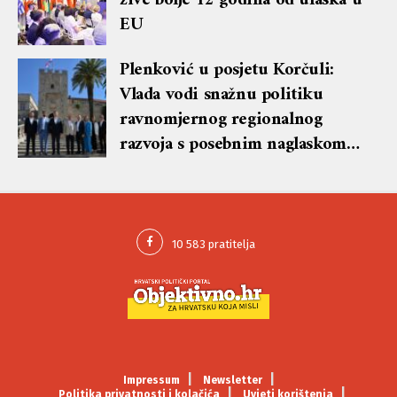
žive bolje 12 godina od ulaska u
EU
Plenković u posjetu Korčuli:
Vlada vodi snažnu politiku
ravnomjernog regionalnog
razvoja s posebnim naglaskom
na otoke
Impressum
Newsletter
Politika privatnosti i kolačića
Uvjeti korištenja