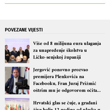
POVEZANE VIJESTI
Više od 8 milijuna eura ulaganja
za unapređenje školstva u
Ličko-senjskoj županiji
Jergović ponovno prozvao
premijera Plenkovića na
Facebooku, Fran Juraj Prižmić
oštrim mu je odgovorom očitao
lekciju te dobio blok i brisanje
Hrvatski glas se čuje, a građani
komentara