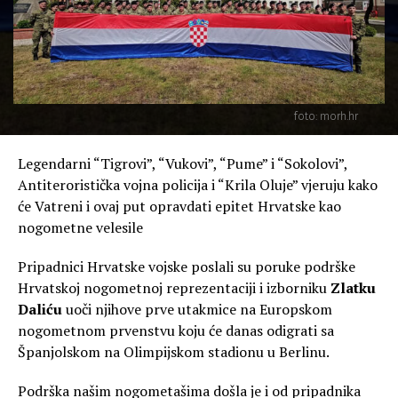
foto: morh.hr
Legendarni “Tigrovi”, “Vukovi”, “Pume” i “Sokolovi”,
Antiteroristička vojna policija i “Krila Oluje” vjeruju kako
će Vatreni i ovaj put opravdati epitet Hrvatske kao
nogometne velesile
Pripadnici Hrvatske vojske poslali su poruke podrške
Hrvatskoj nogometnoj reprezentaciji i izborniku
Zlatku
Daliću
uoči njihove prve utakmice na Europskom
nogometnom prvenstvu koju će danas odigrati sa
Španjolskom na Olimpijskom stadionu u Berlinu.
Podrška našim nogometašima došla je i od pripadnika