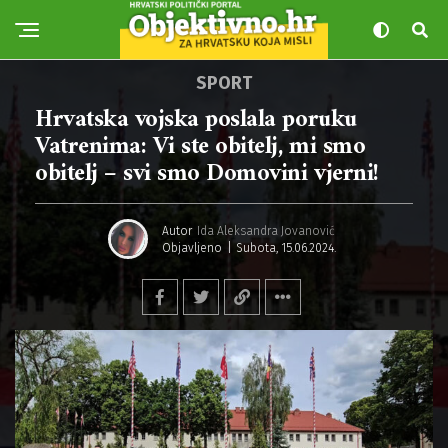
SPORT
Hrvatska vojska poslala poruku
Vatrenima: Vi ste obitelj, mi smo
obitelj – svi smo Domovini vjerni!
Autor
Ida Aleksandra Jovanović
Objavljeno
Subota, 15.06.2024.