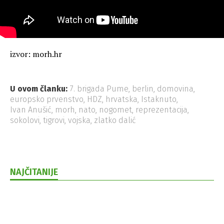
izvor: morh.hr
U ovom članku:
7. brigada Pume
,
berlin
,
domovina
,
europsko prvenstvo
,
HDZ
,
hrvatska
,
Istaknuto
,
Ivan Anušić
,
morh
,
nato
,
nogomet
,
reprezentacija
,
sokolovi
,
tigrovi
,
vojska
,
zlatko dalić
NAJČITANIJE