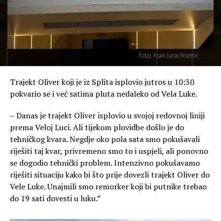
foto: Fran Juraj Prižmić
Trajekt Oliver koji je iz Splita isplovio jutros u 10:30
pokvario se i već satima pluta nedaleko od Vela Luke.
– Danas je trajekt Oliver isplovio u svojoj redovnoj liniji
prema Veloj Luci. Ali tijekom plovidbe došlo je do
tehničkog kvara. Negdje oko pola sata smo pokušavali
riješiti taj kvar, privremeno smo to i uspjeli, ali ponovno
se dogodio tehnički problem. Intenzivno pokušavamo
riješiti situaciju kako bi što prije dovezli trajekt Oliver do
Vele Luke. Unajmili smo remorker koji bi putnike trebao
do 19 sati dovesti u luku.”