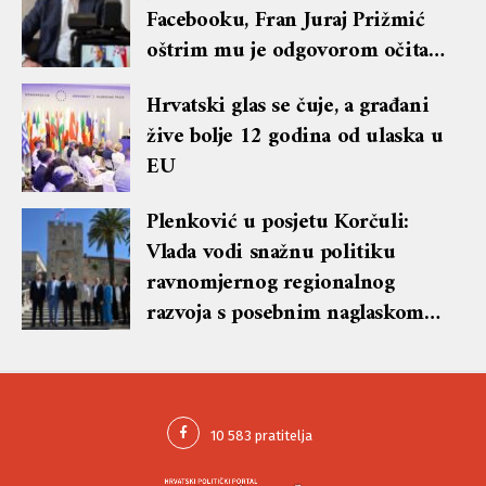
Facebooku, Fran Juraj Prižmić
oštrim mu je odgovorom očitao
lekciju te dobio blok i brisanje
Hrvatski glas se čuje, a građani
komentara
žive bolje 12 godina od ulaska u
EU
Plenković u posjetu Korčuli:
Vlada vodi snažnu politiku
ravnomjernog regionalnog
razvoja s posebnim naglaskom
na otoke