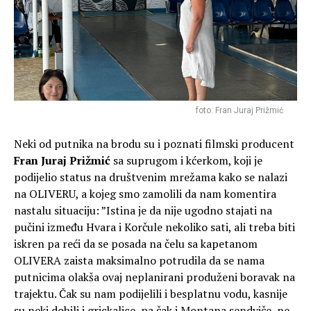
foto: Fran Juraj Prižmić
Neki od putnika na brodu su i poznati filmski producent
Fran Juraj Prižmić
sa suprugom i kćerkom, koji je
podijelio status na društvenim mrežama kako se nalazi
na OLIVERU, a kojeg smo zamolili da nam komentira
nastalu situaciju: ”Istina je da nije ugodno stajati na
pučini između Hvara i Korčule nekoliko sati, ali treba biti
iskren pa reći da se posada na čelu sa kapetanom
OLIVERA zaista maksimalno potrudila da se nama
putnicima olakša ovaj neplanirani produženi boravak na
trajektu. Čak su nam podijelili i besplatnu vodu, kasnije
su neki dobili i grickalice, pa čak i Montana sendviče, ne