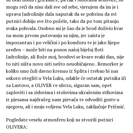
mogu reći da nisu dali sve od sebe, vjerujem da im je i
uprava Jadrolinije dala naputak da se pobrinu da svi
putnici dobiju sve što požele, tako da po tom pitanju
svaka pohvala. Osobno mi je žao da je brod doživio kvar
na mom prvom putovanju sa njim, jer zaista je
impozantan i po veličini i po komforu te je jako lijepo
uređen – može biti na ponos našoj bijeloj floti
Jadrolinije, ali Bože moj, brodovi se kvare svaki dan, nije
to niti ništa novo niti nešto neuobičajeno . Remorker je
koliko smo čuli davno krenuo iz Splita i trebao bi nas
uskoro otegliti u Vela Luku, odakle će ostatak putnika ići
za Lastovo, a OLIVER ce ubrzo, siguran sam, opet
zaploviti i sa zidovima i stolovima ukrašenim stihovima
iz pjesama najdražeg nam pjevača te odvoditi goste u
njegovu, ali i moju voljenu Vela Luku, zaključuje Prižmić.
Pogledate veselu atmosferu koji su stvorili putnici
OLIVERA: