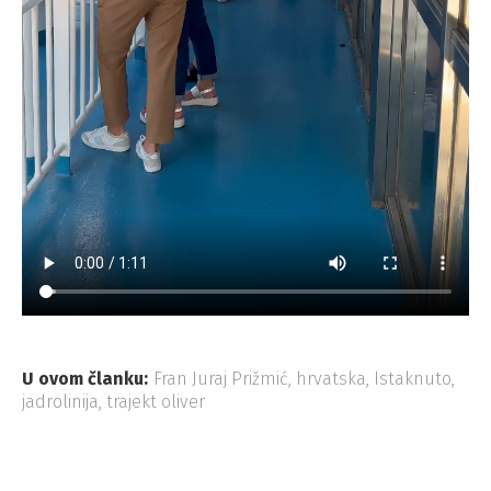
U ovom članku:
Fran Juraj Prižmić
,
hrvatska
,
Istaknuto
,
jadrolinija
,
trajekt oliver