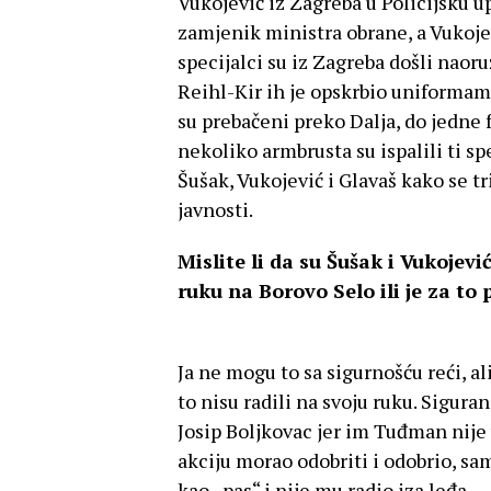
Vukojević iz Zagreba u Policijsku up
zamjenik ministra obrane, a Vukoje
specijalci su iz Zagreba došli naoruž
Reihl-Kir ih je opskrbio uniforma
su prebačeni preko Dalja, do jedne 
nekoliko armbrusta su ispalili ti sp
Šušak, Vukojević i Glavaš kako se 
javnosti.
Mislite li da su Šušak i Vukojevi
ruku na Borovo Selo ili je za t
Ja ne mogu to sa sigurnošću reći, a
to nisu radili na svoju ruku. Sigura
Josip Boljkovac jer im Tuđman nije 
akciju morao odobriti i odobrio, s
kao „pas“ i nije mu radio iza leđa.