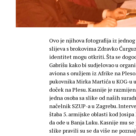
Ovo je njihova fotografija iz jednog
slijeva s brokovima Zdravko Ćurguz
identitet mogu otkriti. Šta se dogo
Gabrišu kako bi sudjelovao u organ
aviona s oružjem iz Afrike na Pleso
pukovnika Mirka Martića u KOG-u u 
doček na Plesu. Kasnije je razmijen
jedna osoba sa slike od naših suradn
načelnik SZUP-a u Zagrebu. Interve
štaba 5. armijske oblasti kod Josip
da ode u Banja Luku. Kasnije mu se 
slike pravili su se da više ne pozna