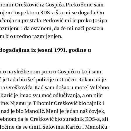
Tihomir Orešković iz Gospića. Preko žene sam
šnjem inspektoru SDS-a šta mi se događa. On
čenja su prestala. Perković mi je preko Josipa
azmjenu i da ostanem, da će mi naći posao u
sam bio uredno razmijenjen.
događajima iz jeseni 1991. godine u
 bio na službenom putu u Gospiću u koji sam
je tada bio šef policije u Otočcu. Rekao mi je
ra Oreškovića. Kad sam došao u motel Velebno
Karić je imao svu moć odlučivanja, a on nije
čine. Njemu je Tihomir Orešković bio tajnik i
znad je bio Manolić. Meni je jedan naš čovjek,
ebnom da je Orešković bio suradnik KOS-a, ali
zločine da se umili šefovima Kariću i Manoliću.