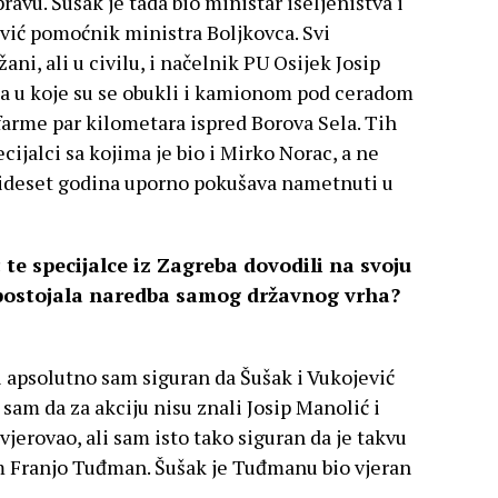
ravu. Šušak je tada bio ministar iseljeništva i
vić pomoćnik ministra Boljkovca. Svi
ani, ali u civilu, i načelnik PU Osijek Josip
ma u koje su se obukli i kamionom pod ceradom
farme par kilometara ispred Borova Sela. Tih
ecijalci sa kojima je bio i Mirko Norac, a ne
trideset godina uporno pokušava nametnuti u
ć te specijalce iz Zagreba dovodili na svoju
o postojala naredba samog državnog vrha?
li apsolutno sam siguran da Šušak i Vukojević
n sam da za akciju nisu znali Josip Manolić i
vjerovao, ali sam isto tako siguran da je takvu
am Franjo Tuđman. Šušak je Tuđmanu bio vjeran