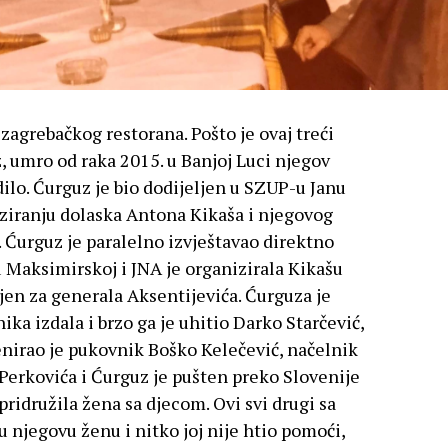
 zagrebačkog restorana. Pošto je ovaj treći
, umro od raka 2015. u Banjoj Luci njegov
dilo. Ćurguz je bio dodijeljen u SZUP-u Janu
iziranju dolaska Antona Kikaša i njegovog
. Ćurguz je paralelno izvještavao direktno
Maksimirskoj i JNA je organizirala Kikašu
jen za generala Aksentijevića. Ćurguza je
ika izdala i brzo ga je uhitio Darko Starčević,
nirao je pukovnik Boško Kelečević, načelnik
a Perkovića i Ćurguz je pušten preko Slovenije
pridružila žena sa djecom. Ovi svi drugi sa
ju njegovu ženu i nitko joj nije htio pomoći,