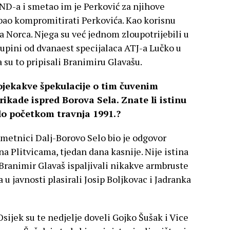
BND-a i smetao im je Perković za njihove
ebao kompromitirati Perkovića. Kao korisnu
a Norca. Njega su već jednom zloupotrijebili u
kupini od dvanaest specijalaca ATJ-a Lučko u
 su to pripisali Branimiru Glavašu.
kojekakve špekulacije o tim čuvenim
ikade ispred Borova Sela. Znate li istinu
o početkom travnja 1991.?
metnici Dalj-Borovo Selo bio je odgovor
na Plitvicama, tjedan dana kasnije. Nije istina
 Branimir Glavaš ispaljivali nikakve armbruste
u javnosti plasirali Josip Boljkovac i Jadranka
sijek su te nedjelje doveli Gojko Šušak i Vice