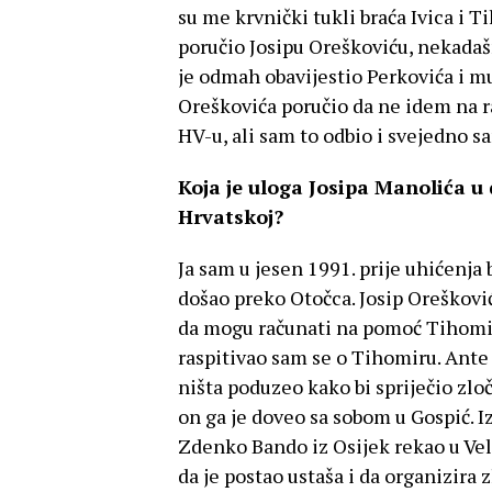
su me krvnički tukli braća Ivica i 
poručio Josipu Oreškoviću, nekada
je odmah obavijestio Perkovića i mu
Oreškovića poručio da ne idem na r
HV-u, ali sam to odbio i svejedno 
Koja je uloga Josipa Manolića u 
Hrvatskoj?
Ja sam u jesen 1991. prije uhićenja
došao preko Otočca. Josip Orešković 
da mogu računati na pomoć Tihomi
raspitivao sam se o Tihomiru. Ante 
ništa poduzeo kako bi spriječio zlo
on ga je doveo sa sobom u Gospić. I
Zdenko Bando iz Osijek rekao u Vel
da je postao ustaša i da organizira 