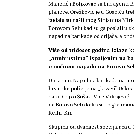
Manolić i Boljkovac su bili agenti 
planove. Orešković je u Gospiću tr
budalu su našli mog Sinjanina Mirk
Borovom Selu kad su ga poslali u s
napad na barikade od drljača, a onda
Više od trideset godina izlaze 
„armbrustima“ ispaljenim na bar
o noćnom napadu na Borovo Sel
Da, znam. Napad na barikade na pro
hrvatske policije na „krvavi“ Uskrs 
da su Gojko Šušak, Vice Vukojević i
na Borovo Selo kako su to godinama 
Reihl-Kir.
Skupinu od dvanaest specijalaca u O