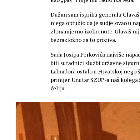
Dužan sam ispriku generalu Glavašu
njega optužio da je sudjelovao u na
zlonamjerno izokrenute. Glavaš nij
bezrazložno za to proziva.
Sada Josipa Perkovića najviše napad
bili suradnici službi državne sigurn
Labradora ostalo u Hrvatskoj nego 
primjer. Unutar SZUP-a naš kolega S
ćeliju.