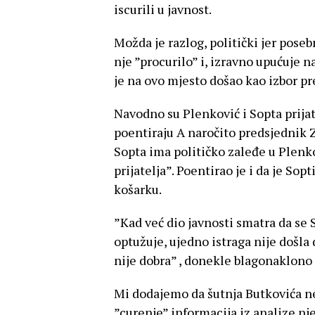
iscurili u javnost.
Možda je razlog, politički jer posebn
nje ”procurilo” i, izravno upućuje 
je na ovo mjesto došao kao izbor p
Navodno su Plenković i Sopta prijat
poentiraju A naročito predsjednik 
Sopta ima političko zaleđe u Plenko
prijatelja”. Poentirao je i da je Sop
košarku.
”Kad već dio javnosti smatra da se 
optužuje, ujedno istraga nije došla
nije dobra” , donekle blagonaklono 
Mi dodajemo da šutnja Butkovića ne
”curenje” informacija iz analize nj