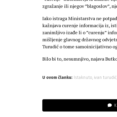
zgražanje ili njegov ”blagoslov”, n
Iako istraga Ministarstva ne potpa
kažnjava curenje informacija iz, ist
zanimljivo izađe li o ”curenju” inf
mišljenje glavnog državnog odvjetnik
Turudić o tome samoinicijativno og
Bilo bi to, nesumnjivo, najava Butk
U ovom članku:
Istaknuto
,
ivan turudić
K