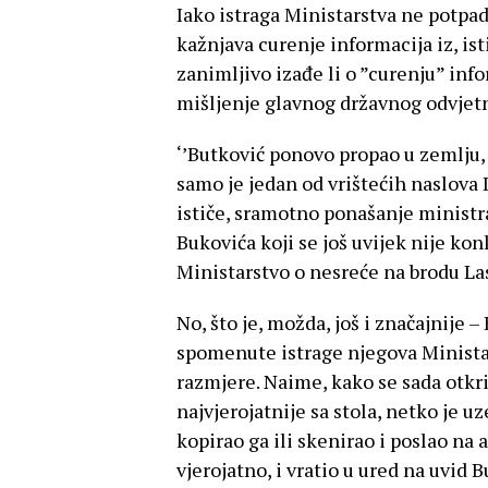
Iako istraga Ministarstva ne potpa
kažnjava curenje informacija iz, ist
zanimljivo izađe li o ”curenju” inf
mišljenje glavnog državnog odvjetn
‘’Butković ponovo propao u zemlju, š
samo je jedan od vrištećih naslova 
ističe, sramotno ponašanje ministr
Bukovića koji se još uvijek nije kon
Ministarstvo o nesreće na brodu Las
No, što je, možda, još i značajnije –
spomenute istrage njegova Minista
razmjere. Naime, kako se sada otkri
najvjerojatnije sa stola, netko je u
kopirao ga ili skenirao i poslao na 
vjerojatno, i vratio u ured na uvid 