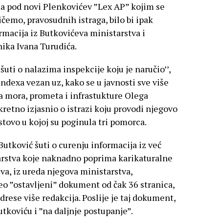
da pod novi Plenkovićev ”Lex AP” kojim se
ičemo, pravosudnih istraga, bilo bi ipak
ormacija iz Butkovićeva ministarstva i
ika Ivana Turudića.
uti o nalazima inspekcije koju je naručio’’,
Indexa vezan uz, kako se u javnosti sve više
a mora, prometa i infrastukture Olega
kretno izjasnio o istrazi koju provodi njegovo
tovo u kojoj su poginula tri pomorca.
 Butković šuti o curenju informacija iz već
rstva koje naknadno poprima karikaturalne
va, iz ureda njegova ministarstva,
zeo ”ostavljeni” dokument od čak 36 stranica,
adrese više redakcija. Poslije je taj dokument,
Butkoviću i ”na daljnje postupanje”.