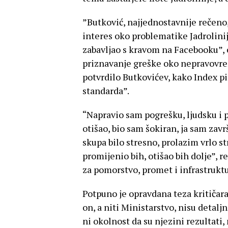
”Butković, najjednostavnije rečeno
interes oko problematike Jadrolinije
zabavljao s kravom na Facebooku”, e
priznavanje greške oko nepravovr
potvrdilo Butkovićev, kako Index p
standarda”.
“Napravio sam pogrešku, ljudsku i 
otišao, bio sam šokiran, ja sam zavr
skupa bilo stresno, prolazim vrlo s
promijenio bih, otišao bih dolje”, 
za pomorstvo, promet i infrastruktur
Potpuno je opravdana teza kritičara 
on, a niti Ministarstvo, nisu detaljn
ni okolnost da su njezini rezultati,