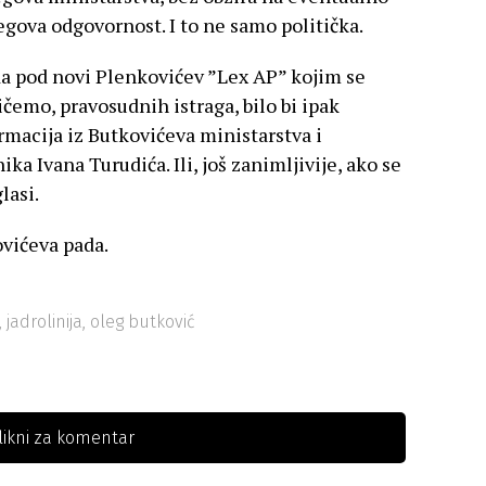
jegova odgovornost. I to ne samo politička.
da pod novi Plenkovićev ”Lex AP” kojim se
ičemo, pravosudnih istraga, bilo bi ipak
ormacija iz Butkovićeva ministarstva i
a Ivana Turudića. Ili, još zanimljivije, ako se
lasi.
ovićeva pada.
,
jadrolinija
,
oleg butković
likni za komentar