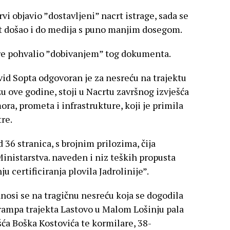
rvi objavio ”dostavljeni” nacrt istrage, sada se
t došao i do medija s puno manjim dosegom.
stre pohvalio ”dobivanjem” tog dokumenta.
vid Sopta odgovoran je za nesreću na trajektu
u ove godine, stoji u Nacrtu završnog izvješća
ra, prometa i infrastrukture, koji je primila
tre.
d 36 stranica, s brojnim prilozima, čija
Ministarstva. naveden i niz teških propusta
u certificiranja plovila Jadrolinije”.
nosi se na tragičnu nesreću koja se dogodila
rampa trajekta Lastovo u Malom Lošinju pala
šća Boška Kostovića te kormilare, 38-