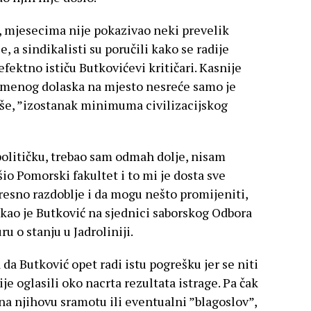
, mjesecima nije pokazivao neki prevelik
, a sindikalisti su poručili kako se radije
fektno ističu Butkovićevi kritičari. Kasnije
emenog dolaska na mjesto nesreće samo je
iše, ”izostanak minimuma civilizacijskog
političku, trebao sam odmah dolje, nisam
šio Pomorski fakultet i to mi je dosta sve
tresno razdoblje i da mogu nešto promijeniti,
rekao je Butković na sjednici saborskog Odbora
u o stanju u Jadroliniji.
da Butković opet radi istu pogrešku jer se niti
ije oglasili oko nacrta rezultata istrage. Pa čak
 na njihovu sramotu ili eventualni ”blagoslov”,