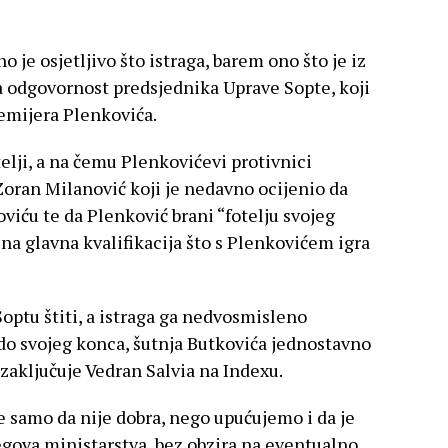
o je osjetljivo što istraga, barem ono što je iz
na odgovornost predsjednika Uprave Sopte, koji
remijera Plenkovića.
elji, a na čemu Plenkovićevi protivnici
Zoran Milanović koji je nedavno ocijenio da
viću te da Plenković brani “fotelju svojeg
tina glavna kvalifikacija što s Plenkovićem igra
Soptu štiti, a istraga ga nedvosmisleno
 do svojeg konca, šutnja Butkovića jednostavno
zaključuje Vedran Salvia na Indexu.
 samo da nije dobra, nego upućujemo i da je
egova ministarstva, bez obzira na eventualno