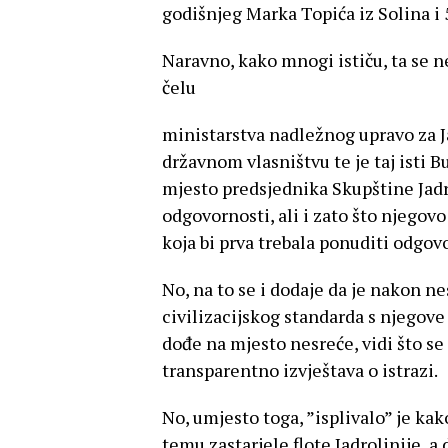
godišnjeg Marka Topića iz Solina i 
Naravno, kako mnogi ističu, ta se n
čelu
ministarstva nadležnog upravo za Ja
državnom vlasništvu te je taj isti
mjesto predsjednika Skupštine Jadr
odgovornosti, ali i zato što njegovo
koja bi prva trebala ponuditi odgovo
No, na to se i dodaje da je nakon 
civilizacijskog standarda s njegove
dođe na mjesto nesreće, vidi što se 
transparentno izvještava o istrazi.
No, umjesto toga, ”isplivalo” je kak
temu zastarjele flote Jadrolinije, a 