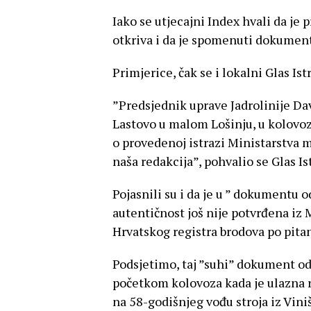
Iako se utjecajni Index hvali da je p
otkriva i da je spomenuti dokumen
Primjerice, čak se i lokalni Glas I
”Predsjednik uprave Jadrolinije Da
Lastovo u malom Lošinju, u kolovoz
o provedenoj istrazi Ministarstva mo
naša redakcija”, pohvalio se Glas Is
Pojasnili su i da je u ” dokumentu o
autentičnost još nije potvrđena iz 
Hrvatskog registra brodova po pitanj
Podsjetimo, taj ”suhi” dokument od
početkom kolovoza kada je ulazna 
na 58-godišnjeg vođu stroja iz Vini