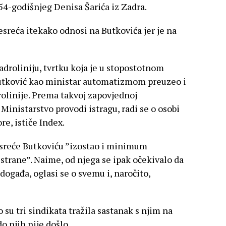
54-godišnjeg Denisa Šarića iz Zadra.
esreća itekako odnosi na Butkovića jer je na
droliniju, tvrtku koja je u stopostotnom
 Butković kao ministar automatizmom preuzeo i
olinije. Prema takvoj zapovjednoj
 Ministarstvo provodi istragu, radi se o osobi
re, ističe Index.
nesreće Butkoviću ”izostao i minimum
 strane”. Naime, od njega se ipak očekivalo da
događa, oglasi se o svemu i, naročito,
o su tri sindikata tražila sastanak s njim na
do njih nije došlo.