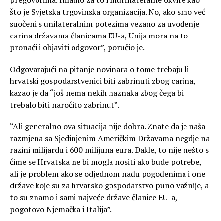
što je Svjetska trgovinska organizacija. No, ako smo već
suočeni s unilateralnim potezima vezano za uvođenje
carina državama članicama EU-a, Unija mora na to
pronaći i objaviti odgovor”, poručio je.
Odgovarajući na pitanje novinara o tome trebaju li
hrvatski gospodarstvenici biti zabrinuti zbog carina,
kazao je da “još nema nekih naznaka zbog čega bi
trebalo biti naročito zabrinut”.
“Ali generalno ova situacija nije dobra. Znate da je naša
razmjena sa Sjedinjenim Američkim Državama negdje na
razini milijardu i 600 milijuna eura. Dakle, to nije nešto s
čime se Hrvatska ne bi mogla nositi ako bude potrebe,
ali je problem ako se odjednom nađu pogođenima i one
države koje su za hrvatsko gospodarstvo puno važnije, a
to su znamo i sami najveće države članice EU-a,
pogotovo Njemačka i Italija”.