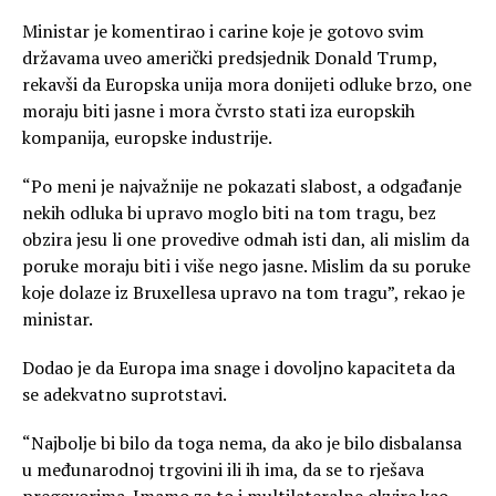
Ministar je komentirao i carine koje je gotovo svim
državama uveo američki predsjednik Donald Trump,
rekavši da Europska unija mora donijeti odluke brzo, one
moraju biti jasne i mora čvrsto stati iza europskih
kompanija, europske industrije.
“Po meni je najvažnije ne pokazati slabost, a odgađanje
nekih odluka bi upravo moglo biti na tom tragu, bez
obzira jesu li one provedive odmah isti dan, ali mislim da
poruke moraju biti i više nego jasne. Mislim da su poruke
koje dolaze iz Bruxellesa upravo na tom tragu”, rekao je
ministar.
Dodao je da Europa ima snage i dovoljno kapaciteta da
se adekvatno suprotstavi.
“Najbolje bi bilo da toga nema, da ako je bilo disbalansa
u međunarodnoj trgovini ili ih ima, da se to rješava
pregovorima. Imamo za to i multilateralne okvire kao