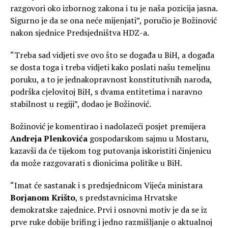
razgovori oko izbornog zakona i tu je naša pozicija jasna.
Sigurno je da se ona neće mijenjati”, poručio je Božinović
nakon sjednice Predsjedništva HDZ-a.
“Treba sad vidjeti sve ovo što se događa u BiH, a događa
se dosta toga i treba vidjeti kako poslati našu temeljnu
poruku, a to je jednakopravnost konstitutivnih naroda,
podrška cjelovitoj BiH, s dvama entitetima i naravno
stabilnost u regiji”, dodao je Božinović.
Božinović je komentirao i nadolazeći posjet premijera
Andreja Plenkovića
gospodarskom sajmu u Mostaru,
kazavši da će tijekom tog putovanja iskoristiti činjenicu
da može razgovarati s dionicima politike u BiH.
“Imat će sastanak i s predsjednicom Vijeća ministara
Borjanom Krišto
, s predstavnicima Hrvatske
demokratske zajednice. Prvi i osnovni motiv je da se iz
prve ruke dobije brifing i jedno razmišljanje o aktualnoj