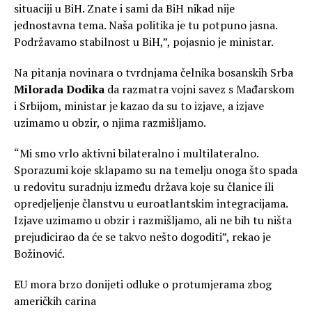
situaciji u BiH. Znate i sami da BiH nikad nije
jednostavna tema. Naša politika je tu potpuno jasna.
Podržavamo stabilnost u BiH,”, pojasnio je ministar.
Na pitanja novinara o tvrdnjama čelnika bosanskih Srba
Milorada Dodika
da razmatra vojni savez s Mađarskom
i Srbijom, ministar je kazao da su to izjave, a izjave
uzimamo u obzir, o njima razmišljamo.
“Mi smo vrlo aktivni bilateralno i multilateralno.
Sporazumi koje sklapamo su na temelju onoga što spada
u redovitu suradnju između država koje su članice ili
opredjeljenje članstvu u euroatlantskim integracijama.
Izjave uzimamo u obzir i razmišljamo, ali ne bih tu ništa
prejudicirao da će se takvo nešto dogoditi”, rekao je
Božinović.
EU mora brzo donijeti odluke o protumjerama zbog
američkih carina