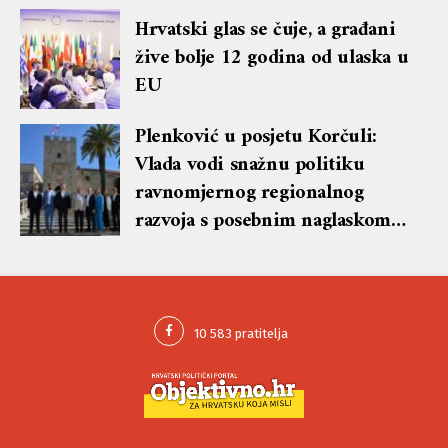
lekciju te dobio blok i brisanje
Hrvatski glas se čuje, a građani
komentara
žive bolje 12 godina od ulaska u
EU
Plenković u posjetu Korčuli:
Vlada vodi snažnu politiku
ravnomjernog regionalnog
razvoja s posebnim naglaskom
na otoke