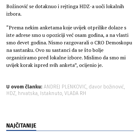
Božinović se dotaknuo i rejtinga HDZ-a uoči lokalnih
izbora.
“Prema nekim anketama koje uvijek otprilike dolaze s
iste adrese smo u opoziciji već osam godina, a na vlasti
smo devet godina. Nismo razgovarali o CRO Demoskopu
na sastanku. Ovo su sastanci da se što bolje
organiziramo pred lokalne izbore. Mislimo da smo mi
uvijek korak ispred svih anketa”, ocijenio je.
U ovom članku:
ANDREJ PLENKOVIC
,
davor božinović
,
HDZ
,
hrvatska
,
Istaknuto
,
VLADA RH
NAJČITANIJE