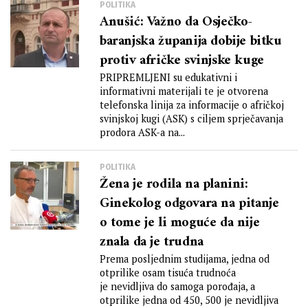
POLITIKA
Anušić: Važno da Osječko-
baranjska županija dobije bitku
protiv afričke svinjske kuge
PRIPREMLJENI su edukativni i
informativni materijali te je otvorena
telefonska linija za informacije o afričkoj
svinjskoj kugi (ASK) s ciljem sprječavanja
prodora ASK-a na...
POLITIKA
Žena je rodila na planini:
Ginekolog odgovara na pitanje
o tome je li moguće da nije
znala da je trudna
Prema posljednim studijama, jedna od
otprilike osam tisuća trudnoća
je nevidljiva do samoga porođaja, a
otprilike jedna od 450, 500 je nevidljiva