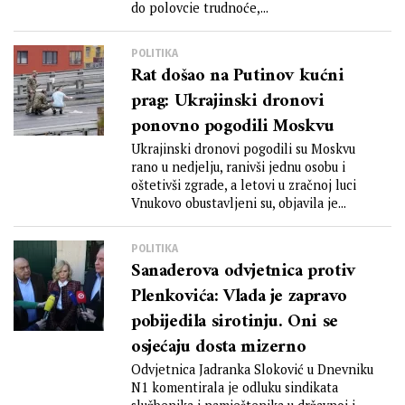
do polovcie trudnoće,...
POLITIKA
Rat došao na Putinov kućni
prag: Ukrajinski dronovi
ponovno pogodili Moskvu
Ukrajinski dronovi pogodili su Moskvu
rano u nedjelju, ranivši jednu osobu i
oštetivši zgrade, a letovi u zračnoj luci
Vnukovo obustavljeni su, objavila je...
POLITIKA
Sanaderova odvjetnica protiv
Plenkovića: Vlada je zapravo
pobijedila sirotinju. Oni se
osjećaju dosta mizerno
Odvjetnica Jadranka Sloković u Dnevniku
N1 komentirala je odluku sindikata