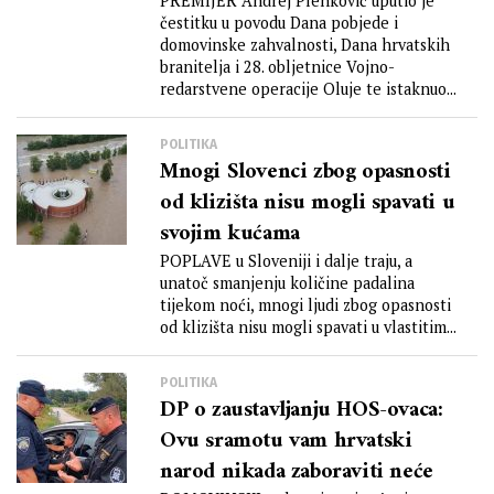
PREMIJER Andrej Plenković uputio je
čestitku u povodu Dana pobjede i
domovinske zahvalnosti, Dana hrvatskih
branitelja i 28. obljetnice Vojno-
redarstvene operacije Oluje te istaknuo...
POLITIKA
Mnogi Slovenci zbog opasnosti
od klizišta nisu mogli spavati u
svojim kućama
POPLAVE u Sloveniji i dalje traju, a
unatoč smanjenju količine padalina
tijekom noći, mnogi ljudi zbog opasnosti
od klizišta nisu mogli spavati u vlastitim...
POLITIKA
DP o zaustavljanju HOS-ovaca:
Ovu sramotu vam hrvatski
narod nikada zaboraviti neće