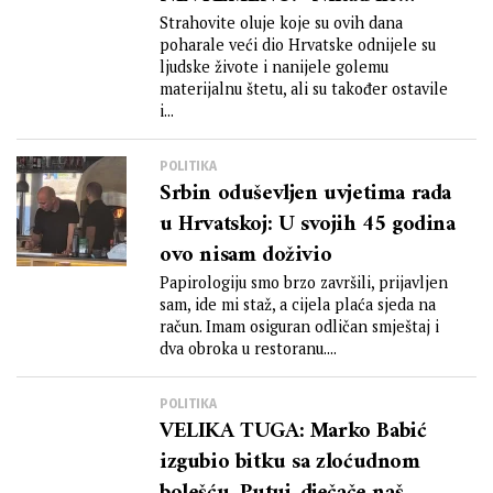
zaboravljamo svoj narod”
Strahovite oluje koje su ovih dana
poharale veći dio Hrvatske odnijele su
ljudske živote i nanijele golemu
materijalnu štetu, ali su također ostavile
i...
POLITIKA
Srbin oduševljen uvjetima rada
u Hrvatskoj: U svojih 45 godina
ovo nisam doživio
Papirologiju smo brzo završili, prijavljen
sam, ide mi staž, a cijela plaća sjeda na
račun. Imam osiguran odličan smještaj i
dva obroka u restoranu....
POLITIKA
VELIKA TUGA: Marko Babić
izgubio bitku sa zloćudnom