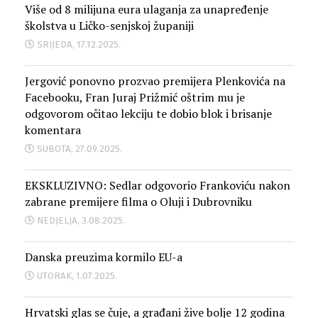
Više od 8 milijuna eura ulaganja za unapređenje
školstva u Ličko-senjskoj županiji
SRIJEDA, 17.12.2025.
Jergović ponovno prozvao premijera Plenkovića na
Facebooku, Fran Juraj Prižmić oštrim mu je
odgovorom očitao lekciju te dobio blok i brisanje
komentara
SUBOTA, 27.09.2025.
EKSKLUZIVNO: Sedlar odgovorio Frankoviću nakon
zabrane premijere filma o Oluji i Dubrovniku
NEDJELJA, 3.08.2025.
Danska preuzima kormilo EU-a
UTORAK, 1.07.2025.
Hrvatski glas se čuje, a građani žive bolje 12 godina