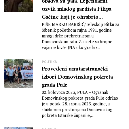
obadva su pala. Legendarni
uzvik mladog gardista Filipa
Gaćine koji je ohrabrio
Hrvatsku
PIŠE MARKO BARIŠIĆ/Teleskop Bitku za
Šibenik početkom rujna 1991. godine
mnogi drže prekretnicom u
Domovinskom ratu. Zauzete su brojne
vojarne bivše JNA oko grada s...
POLITIKA
Provedeni unutarstranački
izbori Domovinskog pokreta
grada Pule
02. kolovoza 2023, PULA – Ogranak
Domovinskog pokreta grada Pule održao
je u petak, 28. srpnja 2023. godine, u
službenim prostorijama Domovinskog
pokreta Istarske županije,...