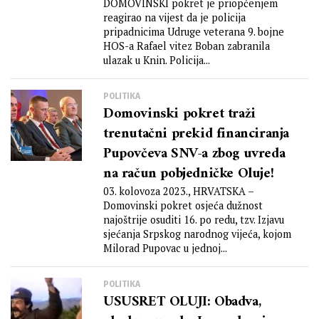
DOMOVINSKI pokret je priopćenjem
reagirao na vijest da je policija
pripadnicima Udruge veterana 9. bojne
HOS-a Rafael vitez Boban zabranila
ulazak u Knin. Policija...
POLITIKA
Domovinski pokret traži
trenutačni prekid financiranja
Pupovčeva SNV-a zbog uvreda
na račun pobjedničke Oluje!
03. kolovoza 2023., HRVATSKA –
Domovinski pokret osjeća dužnost
najoštrije osuditi 16. po redu, tzv. Izjavu
sjećanja Srpskog narodnog vijeća, kojom
Milorad Pupovac u jednoj...
POLITIKA
USUSRET OLUJI: Obadva,