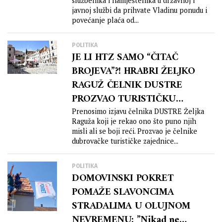
službenika i namještenika u državnoj i
javnoj službi da prihvate Vladinu ponudu i
povećanje plaća od...
POLITIKA
JE LI HTZ SAMO “ČITAČ
BROJEVA”?! HRABRI ŽELJKO
RAGUŽ ČELNIK DUSTRE
PROZVAO TURISTIČKU
ZAJEDNICU!!
Prenosimo izjavu čelnika DUSTRE Željka
Raguža koji je rekao ono što puno njih
misli ali se boji reći. Prozvao je čelnike
dubrovačke turističke zajednice...
POLITIKA
DOMOVINSKI POKRET
POMAŽE SLAVONCIMA
STRADALIMA U OLUJNOM
NEVREMENU: ”Nikad ne