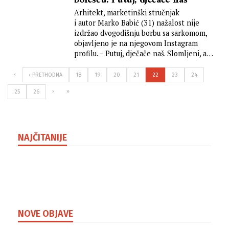
bolešću. Putuj, dječače naš
Arhitekt, marketinški stručnjak
i autor Marko Babić (31) nažalost nije
izdržao dvogodišnju borbu sa sarkomom,
objavljeno je na njegovom Instagram
profilu. – Putuj, dječače naš. Slomljeni, ali
ponosni što smo...
‹
‹ PRETHODNA
18
19
20
21
22
23
24
›
»
25
26
NAJČITANIJE
NOVE OBJAVE