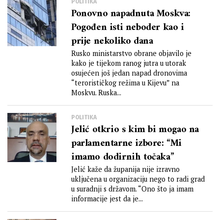
POLITIKA
Ponovno napadnuta Moskva:
Pogođen isti neboder kao i
prije nekoliko dana
Rusko ministarstvo obrane objavilo je
kako je tijekom ranog jutra u utorak
osujećen još jedan napad dronovima
“terorističkog režima u Kijevu” na
Moskvu. Ruska...
POLITIKA
Jelić otkrio s kim bi mogao na
parlamentarne izbore: “Mi
imamo dodirnih točaka”
Jelić kaže da županija nije izravno
uključena u organizaciju nego to radi grad
u suradnji s državom. “Ono što ja imam
informacije jest da je...