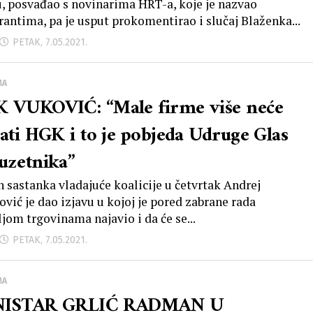
u, posvađao s novinarima HRT-a, koje je nazvao
rantima, pa je usput prokomentirao i slučaj Blaženka...
PETAK, 7.05.2021.
MA
 VUKOVIĆ: “Male firme više neće
ćati HGK i to je pobjeda Udruge Glas
uzetnika”
 sastanka vladajuće koalicije u četvrtak Andrej
ović je dao izjavu u kojoj je pored zabrane rada
ljom trgovinama najavio i da će se...
PETAK, 7.05.2021.
MA
NISTAR GRLIĆ RADMAN U