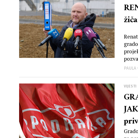
REN
žiča
Renat
grado
proje
pozvav
PAULA
VIJESTI
GR
JAK
pri
Grado