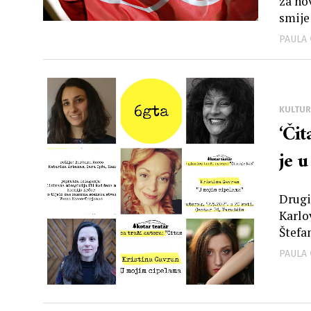
za no
smije
PAULA
KULTUR
‘Či
je 
Drugi
Karlo
Štefan
PAULA