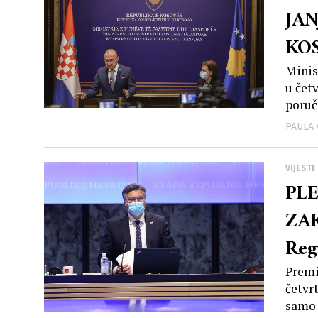
JA
KOS
sre
Minis
u čet
poruči
PAULA
VIJESTI
PLE
ZAK
Regu
rac
Premi
četvr
samo 