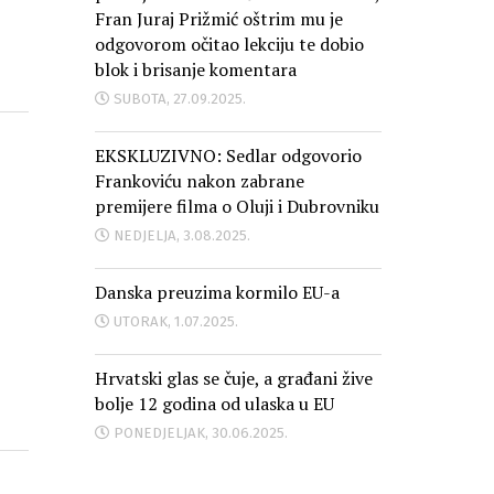
Fran Juraj Prižmić oštrim mu je
odgovorom očitao lekciju te dobio
blok i brisanje komentara
SUBOTA, 27.09.2025.
EKSKLUZIVNO: Sedlar odgovorio
Frankoviću nakon zabrane
premijere filma o Oluji i Dubrovniku
NEDJELJA, 3.08.2025.
Danska preuzima kormilo EU-a
UTORAK, 1.07.2025.
Hrvatski glas se čuje, a građani žive
bolje 12 godina od ulaska u EU
PONEDJELJAK, 30.06.2025.