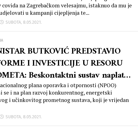
v covida na Zagrebačkom velesajmu, istaknuo da mu je
udjelovati u kampanji cijepljenja te...
SUBOTA, 8.05.2021.
MA
NISTAR BUTKOVIĆ PREDSTAVIO
ORME I INVESTICIJE U RESORU
META: Beskontaktni sustav naplate
svim dionicama autocesta
acionalnog plana oporavka i otpornosti (NPOO)
i se i na plan razvoj konkurentnog, energetski
vog i učinkovitog prometnog sustava, koji je vrijedan
SUBOTA, 8.05.2021.