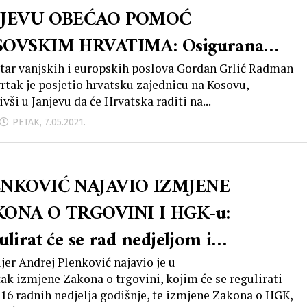
NJEVU OBEĆAO POMOĆ
OVSKIM HRVATIMA: Osigurana
dstva u iznosu od 300.000 kuna
tar vanjskih i europskih poslova Gordan Grlić Radman
vrtak je posjetio hrvatsku zajednicu na Kosovu,
vši u Janjevu da će Hrvatska raditi na...
PETAK, 7.05.2021.
NKOVIĆ NAJAVIO IZMJENE
ONA O TRGOVINI I HGK-u:
lirat će se rad nedjeljom i
ionalizirati broj zaposlenih u HGK
jer Andrej Plenković najavio je u
tak izmjene Zakona o trgovini, kojim će se regulirati
16 radnih nedjelja godišnje, te izmjene Zakona o HGK,