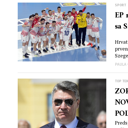
SPORT
EP 
sa 
Hrvat
prven
Szeged
PAULA
TOP TE
ZO
NOV
POL
SER
Preds