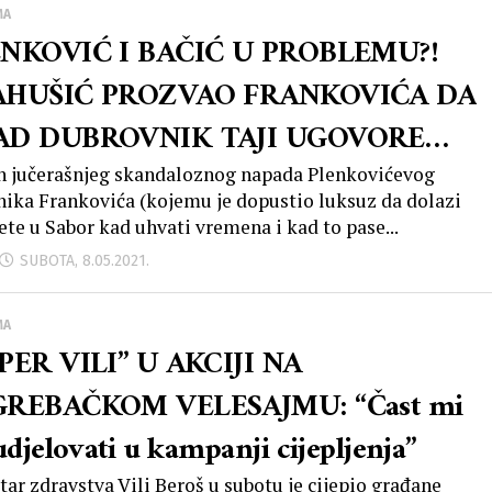
MA
NKOVIĆ I BAČIĆ U PROBLEMU?!
AHUŠIĆ PROZVAO FRANKOVIĆA DA
AD DUBROVNIK TAJI UGOVORE
NIH PODUZEĆA?!
 jučerašnjeg skandaloznog napada Plenkovićevog
nika Frankovića (kojemu je dopustio luksuz da dolazi
lete u Sabor kad uhvati vremena i kad to pase...
SUBOTA, 8.05.2021.
MA
PER VILI” U AKCIJI NA
REBAČKOM VELESAJMU: “Čast mi
udjelovati u kampanji cijepljenja”
tar zdravstva Vili Beroš u subotu je cijepio građane