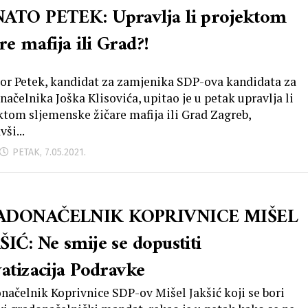
ATO PETEK: Upravlja li projektom
re mafija ili Grad?!
or Petek, kandidat za zamjenika SDP-ova kandidata za
načelnika Joška Klisovića, upitao je u petak upravlja li
ktom sljemenske žičare mafija ili Grad Zagreb,
ši...
PETAK, 7.05.2021.
ADONAČELNIK KOPRIVNICE MIŠEL
ŠIĆ: Ne smije se dopustiti
vatizacija Podravke
načelnik Koprivnice SDP-ov Mišel Jakšić koji se bori