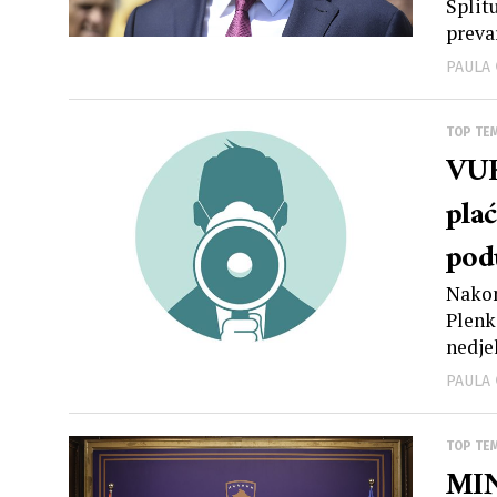
Split
preva
PAULA
TOP TE
VUK
pla
pod
Nakon
Plenk
nedje
PAULA
TOP TE
MI