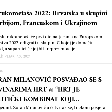
rukometaša 2022: Hrvatska u skupini
Srbijom, Francuskom i Ukrajinom
ski rukometaši će prvi dio natjecanja na Europskom
stvu 2022. odigrati u skupini C kojoj je domaćin
, a suparnici će joj biti reprezentacije...
PETAK, 7.05.2021.
MA
RAN MILANOVIĆ POSVAĐAO SE S
INARIMA HRT-a: “HRT JE
ITIČKI KOMBINAT KOJI
VISIRA HDZ”?!
jednik Zoran Milanović u četvrtak se, tijekom posjeta