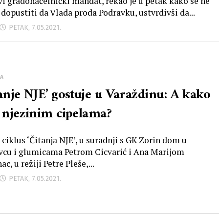
vi gradonačelnički mandat, rekao je u petak kako se ne
 dopustiti da Vlada proda Podravku, ustvrdivši da...
PETAK, 7.05.2021.
A
tanje NJE’ gostuje u Varaždinu: A kako
u njezinim cipelama?
 ciklus ‘Čitanja NJE’, u suradnji s GK Zorin dom u
vcu i glumicama Petrom Cicvarić i Ana Marijom
ac, u režiji Petre Pleše,...
PETAK, 7.05.2021.