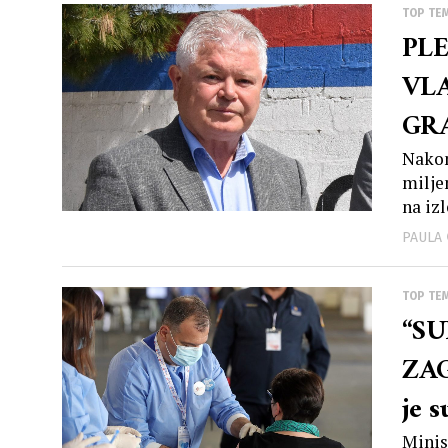
TOP TE
PLE
VL
GR
JAV
Nakon
milje
na iz
PAULA
TOP TE
“SU
ZAG
je s
Minis