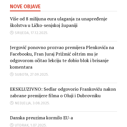
NOVE OBJAVE
Više od 8 milijuna eura ulaganja za unapređenje
školstva u Ličko-senjskoj županiji
SRIJEDA, 17.12.2025.
Jergović ponovno prozvao premijera Plenkovića na
Facebooku, Fran Juraj Prižmić oštrim mu je
odgovorom očitao lekciju te dobio blok i brisanje
komentara
SUBOTA, 27.09.2025.
EKSKLUZIVNO: Sedlar odgovorio Frankoviću nakon
zabrane premijere filma o Oluji i Dubrovniku
NEDJELJA, 3.08.2025.
Danska preuzima kormilo EU-a
UTORAK, 1.07.2025.