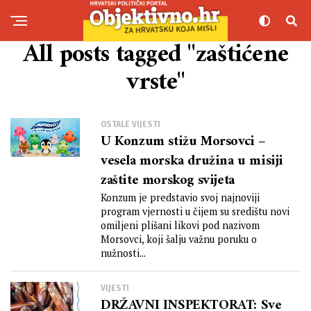
All posts tagged "zaštićene
vrste"
OSTALE VIJESTI
U Konzum stižu Morsovci –
vesela morska družina u misiji
zaštite morskog svijeta
Konzum je predstavio svoj najnoviji
program vjernosti u čijem su središtu novi
omiljeni plišani likovi pod nazivom
Morsovci, koji šalju važnu poruku o
nužnosti...
VIJESTI
DRŽAVNI INSPEKTORAT: Sve