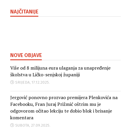
NAJČITANIJE
NOVE OBJAVE
Više od 8 milijuna eura ulaganja za unapređenje
školstva u Ličko-senjskoj županiji
SRIJEDA, 17.12.2025.
Jergović ponovno prozvao premijera Plenkovića na
Facebooku, Fran Juraj Prižmić oštrim mu je
odgovorom očitao lekciju te dobio blok i brisanje
komentara
SUBOTA, 27.09.2025.