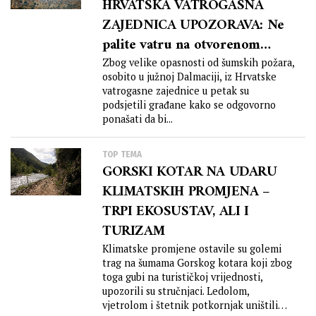
HRVATSKA VATROGASNA
ZAJEDNICA UPOZORAVA: Ne
palite vatru na otvorenom
prostoru
Zbog velike opasnosti od šumskih požara,
osobito u južnoj Dalmaciji, iz Hrvatske
vatrogasne zajednice u petak su
podsjetili građane kako se odgovorno
ponašati da bi...
TOP TEMA
GORSKI KOTAR NA UDARU
KLIMATSKIH PROMJENA –
TRPI EKOSUSTAV, ALI I
TURIZAM
Klimatske promjene ostavile su golemi
trag na šumama Gorskog kotara koji zbog
toga gubi na turističkoj vrijednosti,
upozorili su stručnjaci. Ledolom,
vjetrolom i štetnik potkornjak uništili