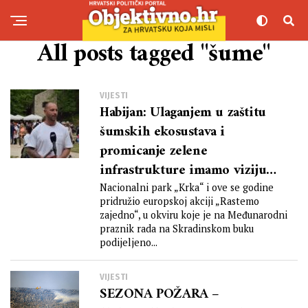
All posts tagged "šume"
VIJESTI
Habijan: Ulaganjem u zaštitu
šumskih ekosustava i
promicanje zelene
infrastrukture imamo viziju
stvoriti uravnoteženi okoliš
Nacionalni park „Krka“ i ove se godine
pridružio europskoj akciji „Rastemo
koji omogućuje prosperitet
zajedno“, u okviru koje je na Međunarodni
zajednice uz istovremeno
praznik rada na Skradinskom buku
očuvanje prirodnih resursa za
podijeljeno...
buduće generacije
VIJESTI
SEZONA POŽARA –