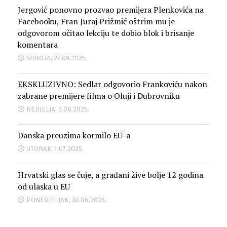
Jergović ponovno prozvao premijera Plenkovića na
Facebooku, Fran Juraj Prižmić oštrim mu je
odgovorom očitao lekciju te dobio blok i brisanje
komentara
SUBOTA, 27.09.2025.
EKSKLUZIVNO: Sedlar odgovorio Frankoviću nakon
zabrane premijere filma o Oluji i Dubrovniku
NEDJELJA, 3.08.2025.
Danska preuzima kormilo EU-a
UTORAK, 1.07.2025.
Hrvatski glas se čuje, a građani žive bolje 12 godina
od ulaska u EU
PONEDJELJAK, 30.06.2025.