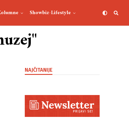
Kolumne
Showbiz-Lifestyle
muzej"
NAJČITANIJE