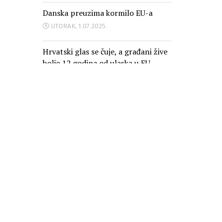
Danska preuzima kormilo EU-a
UTORAK, 1.07.2025.
Hrvatski glas se čuje, a građani žive
bolje 12 godina od ulaska u EU
PONEDJELJAK, 30.06.2025.
Oglašavanje