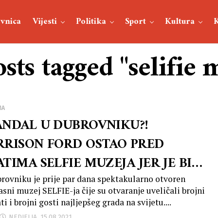
vnica
Vijesti
Politika
Sport
Kultura
osts tagged "selifie 
MA
ANDAL U DUBROVNIKU?!
RRISON FORD OSTAO PRED
TIMA SELFIE MUZEJA JER JE BIO
SPRODAN?!
rovniku je prije par dana spektakularno otvoren
asni muzej SELFIE-ja čije su otvaranje uveličali brojni
i i brojni gosti najljepšeg grada na svijetu....
NEDJELJA, 15.08.2021.