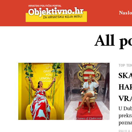
Naslo
All p
TOP TE
SK
HA
VRA
RA
U Dub
prekr
poznat
PAULA