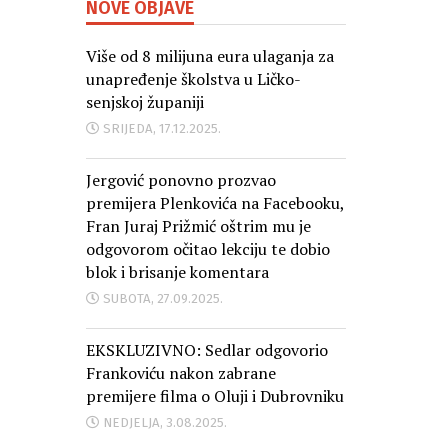
NOVE OBJAVE
Više od 8 milijuna eura ulaganja za
unapređenje školstva u Ličko-
senjskoj županiji
SRIJEDA, 17.12.2025.
Jergović ponovno prozvao
premijera Plenkovića na Facebooku,
Fran Juraj Prižmić oštrim mu je
odgovorom očitao lekciju te dobio
blok i brisanje komentara
SUBOTA, 27.09.2025.
EKSKLUZIVNO: Sedlar odgovorio
Frankoviću nakon zabrane
premijere filma o Oluji i Dubrovniku
NEDJELJA, 3.08.2025.