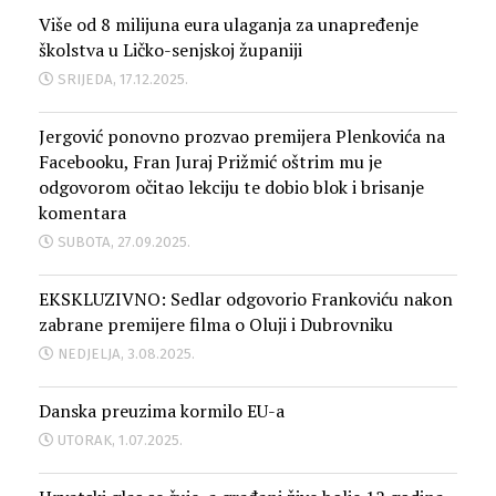
Više od 8 milijuna eura ulaganja za unapređenje
školstva u Ličko-senjskoj županiji
SRIJEDA, 17.12.2025.
Jergović ponovno prozvao premijera Plenkovića na
Facebooku, Fran Juraj Prižmić oštrim mu je
odgovorom očitao lekciju te dobio blok i brisanje
komentara
SUBOTA, 27.09.2025.
EKSKLUZIVNO: Sedlar odgovorio Frankoviću nakon
zabrane premijere filma o Oluji i Dubrovniku
NEDJELJA, 3.08.2025.
Danska preuzima kormilo EU-a
UTORAK, 1.07.2025.