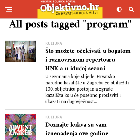
All posts tagged "program"
KULTURA
Što možete očekivati u bogatom
i raznovrsnom repertoaru
HNK-a u idućoj sezoni
U sezonama koje slijede, Hrvatsko
narodno kazalište u Zagrebu će obilježiti
130. obljetnicu postojanja zgrade
kazališta koju će posebno proslaviti i
ukazati na dugovječnost...
KULTURA
Doznajte kakva su vam
iznenađenja ove godine