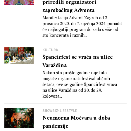
priredili organizatori
zagrebačkog Adventa
Manifestacija Advent Zagreb od 2.
prosinca 2023. do 7. siječnja 2024. ponudit
će najbogatiji program do sada s više od
sto koncerata i raznih...
KULTURA
Špancirfest se vraća na ulice
Varaždina
Nakon što prošle godine nije bilo
moguće organizirati festival uličnih
šetača, ove se godine Špancirfest vraća
na ulice Varaždina od 20. do 29.
kolovoza...
SHOWBIZ-LIFESTYLE
Neumorna Močvara u doba
pandemije