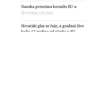
Danska preuzima kormilo EU-a
UTORAK, 1.07.2025.
Hrvatski glas se čuje, a građani žive
bolje 12 godina od ulaska u EU
PONEDJELJAK, 30.06.2025.
Oglašavanje