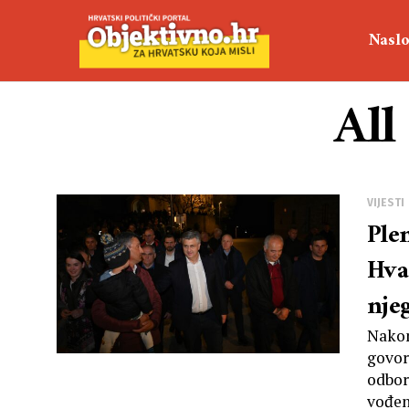
Naslo
All
VIJESTI
Ple
Hvar
nje
Nakon
govor
odbor
vođenj