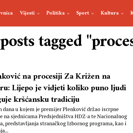
vnica
Vijesti
Politika
Sport
Kultura
 posts tagged "proces
nković na procesiji Za Križen na
u: Lijepo je vidjeti koliko puno ljudi
guje kršćansku tradiciju
 dana u kojem je premijer Plenković držao iscrpne
e na sjednicama Predsjedništva HDZ-a te Nacionalnog
a, predstavljanja stranačkog Izbornog programa, kao i
a...