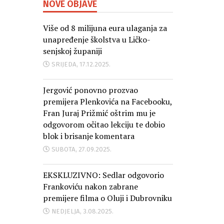
NOVE OBJAVE
Više od 8 milijuna eura ulaganja za
unapređenje školstva u Ličko-
senjskoj županiji
SRIJEDA, 17.12.2025.
Jergović ponovno prozvao
premijera Plenkovića na Facebooku,
Fran Juraj Prižmić oštrim mu je
odgovorom očitao lekciju te dobio
blok i brisanje komentara
SUBOTA, 27.09.2025.
EKSKLUZIVNO: Sedlar odgovorio
Frankoviću nakon zabrane
premijere filma o Oluji i Dubrovniku
NEDJELJA, 3.08.2025.