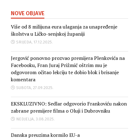
NOVE OBJAVE
Više od 8 milijuna eura ulaganja za unapređenje
školstva u Ličko-senjskoj županiji
SRIJEDA, 17.12.2025.
Jergović ponovno prozvao premijera Plenkovića na
Facebooku, Fran Juraj Prižmić oštrim mu je
odgovorom očitao lekciju te dobio blok i brisanje
komentara
SUBOTA, 27.09.2025.
EKSKLUZIVNO: Sedlar odgovorio Frankoviću nakon
zabrane premijere filma o Oluji i Dubrovniku
NEDJELJA, 3.08.2025.
Danska preuzima kormilo EU-a