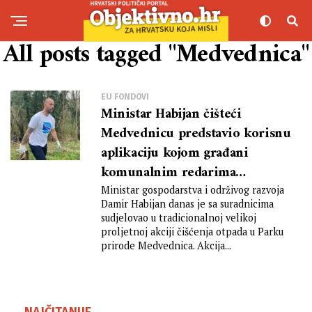
All posts tagged "Medvednica"
EU FONDOVI
Ministar Habijan čišteći
Medvednicu predstavio korisnu
aplikaciju kojom građani
komunalnim redarima
dojavljuju lokaciju odbačenog
Ministar gospodarstva i održivog razvoja
Damir Habijan danas je sa suradnicima
otpada
sudjelovao u tradicionalnoj velikoj
proljetnoj akciji čišćenja otpada u Parku
prirode Medvednica. Akcija...