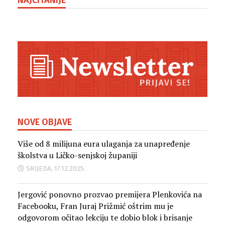
NAJČITANIJE
NOVE OBJAVE
Više od 8 milijuna eura ulaganja za unapređenje
školstva u Ličko-senjskoj županiji
SRIJEDA, 17.12.2025.
Jergović ponovno prozvao premijera Plenkovića na
Facebooku, Fran Juraj Prižmić oštrim mu je
odgovorom očitao lekciju te dobio blok i brisanje