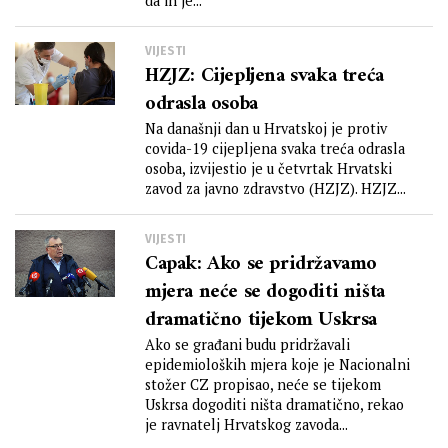
da ih je...
VIJESTI
HZJZ: Cijepljena svaka treća
odrasla osoba
Na današnji dan u Hrvatskoj je protiv
covida-19 cijepljena svaka treća odrasla
osoba, izvijestio je u četvrtak Hrvatski
zavod za javno zdravstvo (HZJZ). HZJZ...
VIJESTI
Capak: Ako se pridržavamo
mjera neće se dogoditi ništa
dramatično tijekom Uskrsa
Ako se građani budu pridržavali
epidemioloških mjera koje je Nacionalni
stožer CZ propisao, neće se tijekom
Uskrsa dogoditi ništa dramatično, rekao
je ravnatelj Hrvatskog zavoda...