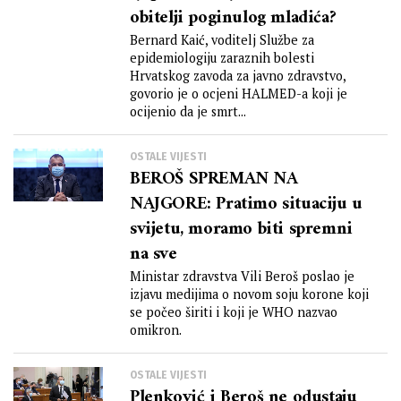
obitelji poginulog mladića?
Bernard Kaić, voditelj Službe za
epidemiologiju zaraznih bolesti
Hrvatskog zavoda za javno zdravstvo,
govorio je o ocjeni HALMED-a koji je
ocijenio da je smrt...
OSTALE VIJESTI
BEROŠ SPREMAN NA
NAJGORE: Pratimo situaciju u
svijetu, moramo biti spremni
na sve
Ministar zdravstva Vili Beroš poslao je
izjavu medijima o novom soju korone koji
se počeo širiti i koji je WHO nazvao
omikron.
OSTALE VIJESTI
Plenković i Beroš ne odustaju