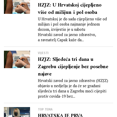
HZJZ: U Hrvatskoj cijepljeno
više od milijun i pol osoba
U Hrvatskoj je do sada cijepljeno više od
milijun i pol osoba najmanje jednom
dozom, izvijestio je u subotu
Hrvatski zavod za javno zdravstvo,
a ravnatelj Capak kaže da...
VIJESTI
HZJZ: Sljedeća tri dana u
Zagrebu cijepljenje bez posebne
najave
Hrvatski zavod za javno zdravstvo (HZJZ)
objavio u nedjelju je da će se građani
sljedeća tri dana u Zagrebu moći cijepiti
protiv covida-19 bez...
TOP TEMA
HRVATSKA JE PRVA