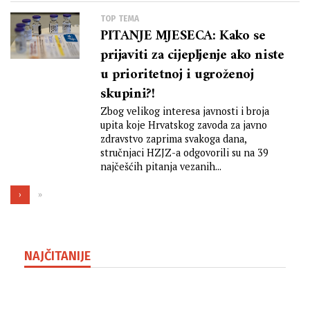
TOP TEMA
PITANJE MJESECA: Kako se
prijaviti za cijepljenje ako niste
u prioritetnoj i ugroženoj
skupini?!
Zbog velikog interesa javnosti i broja
upita koje Hrvatskog zavoda za javno
zdravstvo zaprima svakoga dana,
stručnjaci HZJZ-a odgovorili su na 39
najčešćih pitanja vezanih...
›
»
NAJČITANIJE