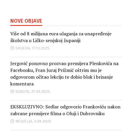
NOVE OBJAVE
Više od 8 milijuna eura ulaganja za unapređenje
školstva u Ličko-senjskoj županiji
SRIJEDA, 17.12.2025.
Jergović ponovno prozvao premijera Plenkovića na
Facebooku, Fran Juraj Prižmić oštrim mu je
odgovorom očitao lekciju te dobio blok i brisanje
komentara
SUBOTA, 27.09.2025.
EKSKLUZIVNO: Sedlar odgovorio Frankoviću nakon
zabrane premijere filma o Oluji i Dubrovniku
NEDJELJA, 3.08.2025.