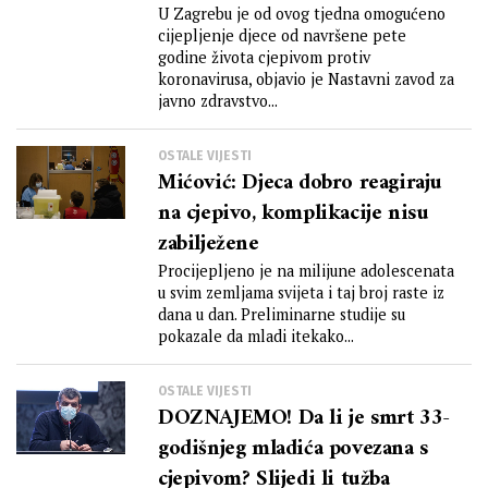
U Zagrebu je od ovog tjedna omogućeno
cijepljenje djece od navršene pete
godine života cjepivom protiv
koronavirusa, objavio je Nastavni zavod za
javno zdravstvo...
OSTALE VIJESTI
Mićović: Djeca dobro reagiraju
na cjepivo, komplikacije nisu
zabilježene
Procijepljeno je na milijune adolescenata
u svim zemljama svijeta i taj broj raste iz
dana u dan. Preliminarne studije su
pokazale da mladi itekako...
OSTALE VIJESTI
DOZNAJEMO! Da li je smrt 33-
godišnjeg mladića povezana s
cjepivom? Slijedi li tužba