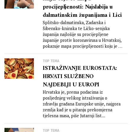
procijepljenosti: Najslabija u
dalmatinskim županijama i Lici
Splitsko-dalmatinska, Zadarska i
Šibensko-kninska te Ličko-senjska
županija najlošije su procijepljene
županije protiv koronavirusa u Hrvatskoj,
pokazuje mapa procijepljenosti koju je u
nedjelju objavio Hrvatski zavod...
TOP TEMA
ISTRAŽIVANJE EUROSTATA:
HRVATI SLUŽBENO
NAJDEBLJI U EUROPI
Hrvatska je, prema podacima iz
posljednjeg velikog istraživanja o
zdravlju građana Europske unije, najgora
zemlja kad je u pitanju prekomjerna
tjelesna masa, piše Jutarnji list....
TOP TEMA