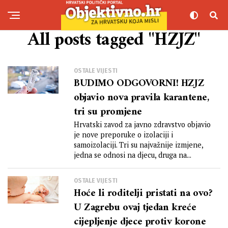
All posts tagged "HZJZ"
OSTALE VIJESTI
BUDIMO ODGOVORNI! HZJZ
objavio nova pravila karantene,
tri su promjene
Hrvatski zavod za javno zdravstvo objavio
je nove preporuke o izolaciji i
samoizolaciji. Tri su najvažnije izmjene,
jedna se odnosi na djecu, druga na...
OSTALE VIJESTI
Hoće li roditelji pristati na ovo?
U Zagrebu ovaj tjedan kreće
cijepljenje djece protiv korone