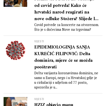
od covid potvrda! Kako će
hrvatski narod reagirati na
nove odluke Stožera? Slijede li
novi veliki prosvjedi?
Covid potvrde za koncerte na otvorenom.
Što je s dočecima Nove na trgovima?
VIJESTI
EPIDEMIOLOGINJA SANJA
KUREČIĆ FILIPOVIĆ: Delta
dominira, mjere će se možda
pooštravati
Delta varijanta koronavirusa dominira, ne
samo u Europi, nego i u Hrvatskoj gdje je
u cirkulaciji s udjelom od 77 posto,
upozorila je u...
VIJESTI
HZJZ objavio mapu