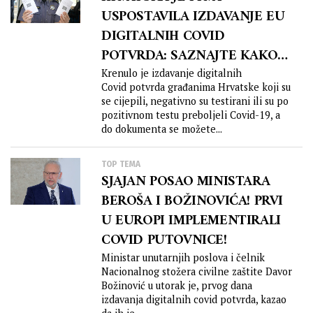
USPOSTAVILA IZDAVANJE EU
DIGITALNIH COVID
POTVRDA: SAZNAJTE KAKO
DO COVID POTVRDE…
Krenulo je izdavanje digitalnih
Covid potvrda građanima Hrvatske koji su
se cijepili, negativno su testirani ili su po
pozitivnom testu preboljeli Covid-19, a
do dokumenta se možete...
TOP TEMA
SJAJAN POSAO MINISTARA
BEROŠA I BOŽINOVIĆA! PRVI
U EUROPI IMPLEMENTIRALI
COVID PUTOVNICE!
Ministar unutarnjih poslova i čelnik
Nacionalnog stožera civilne zaštite Davor
Božinović u utorak je, prvog dana
izdavanja digitalnih covid potvrda, kazao