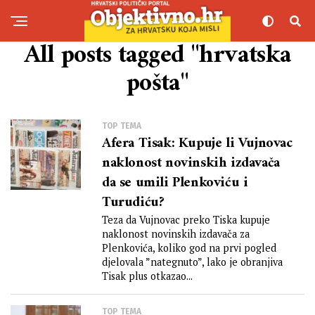
All posts tagged "hrvatska
pošta"
TOP TEMA
Afera Tisak: Kupuje li Vujnovac
naklonost novinskih izdavača
da se umili Plenkoviću i
Turudiću?
Teza da Vujnovac preko Tiska kupuje
naklonost novinskih izdavača za
Plenkovića, koliko god na prvi pogled
djelovala ”nategnuto”, lako je obranjiva
Tisak plus otkazao...
TOP TEMA