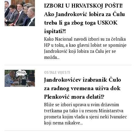
IZBORI U HRVATSKOJ POŠTI!
Ako Jandroković lobira za Čulu
treba li ga zbog toga USKOK
ispitati?!
Kako Nacional navodi izbori su za čelnika
HP u toku, a kao glavni lobist se spominje
Jandroković koji lobira za Čulu jer se
možda...
OSTALE VIJESTI
Jandrokovićev izabranik Čulo
za radnog vremena uživa dok
Plenković mora delati!?
Bliže se izbori uprava u svim državnim
tvrtkama pa tako i u resoru Ministarstva
prometa kojim vlada u sjeni neki Ivanušec
koji nema nikakve...