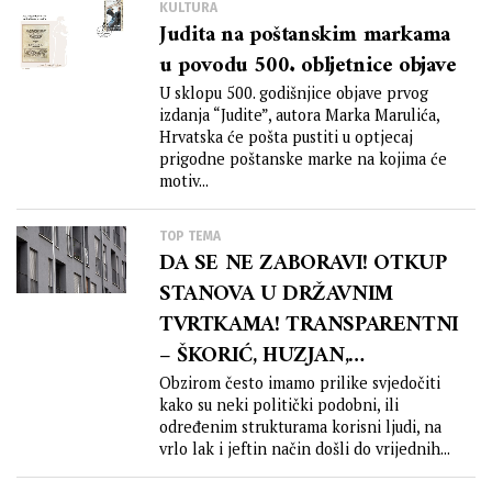
KULTURA
Judita na poštanskim markama
u povodu 500. obljetnice objave
U sklopu 500. godišnjice objave prvog
izdanja “Judite”, autora Marka Marulića,
Hrvatska će pošta pustiti u optjecaj
prigodne poštanske marke na kojima će
motiv...
TOP TEMA
DA SE NE ZABORAVI! OTKUP
STANOVA U DRŽAVNIM
TVRTKAMA! TRANSPARENTNI
– ŠKORIĆ, HUZJAN,
ĐUROKOVIĆ! ZAŠTO ŠUTE!?
Obzirom često imamo prilike svjedočiti
kako su neki politički podobni, ili
BARBARIĆ, ČULO, ARAR!?
određenim strukturama korisni ljudi, na
vrlo lak i jeftin način došli do vrijednih...