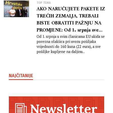
TOP TEMA
AKO NARUČUJETE PAKETE IZ
TREĆIH ZEMALJA, TREBALI
BISTE OBRATITI PAŽNJU NA
PROMJENE: Od 1. srpnja sve
pošiljke iz trećih zemalja
Od 1. srpnja u svim članicama EU ukida se
porezna olakšica pri uvozu pošiljaka
postaju oporezive…
vrijednosti do 160 kuna (22 eura), a sve
pošiljke kupljene na daljinu...
NAJČITANIJE