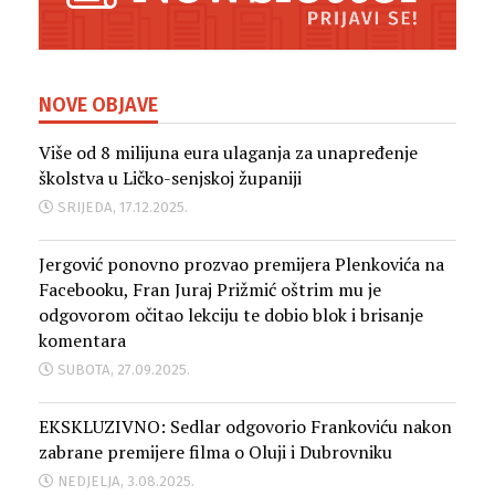
NOVE OBJAVE
Više od 8 milijuna eura ulaganja za unapređenje
školstva u Ličko-senjskoj županiji
SRIJEDA, 17.12.2025.
Jergović ponovno prozvao premijera Plenkovića na
Facebooku, Fran Juraj Prižmić oštrim mu je
odgovorom očitao lekciju te dobio blok i brisanje
komentara
SUBOTA, 27.09.2025.
EKSKLUZIVNO: Sedlar odgovorio Frankoviću nakon
zabrane premijere filma o Oluji i Dubrovniku
NEDJELJA, 3.08.2025.