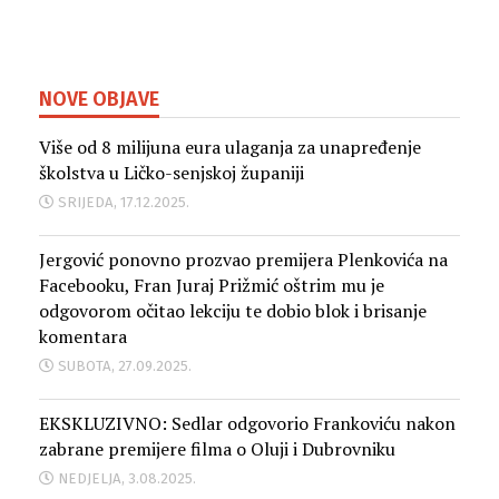
NOVE OBJAVE
Više od 8 milijuna eura ulaganja za unapređenje
školstva u Ličko-senjskoj županiji
SRIJEDA, 17.12.2025.
Jergović ponovno prozvao premijera Plenkovića na
Facebooku, Fran Juraj Prižmić oštrim mu je
odgovorom očitao lekciju te dobio blok i brisanje
komentara
SUBOTA, 27.09.2025.
EKSKLUZIVNO: Sedlar odgovorio Frankoviću nakon
zabrane premijere filma o Oluji i Dubrovniku
NEDJELJA, 3.08.2025.