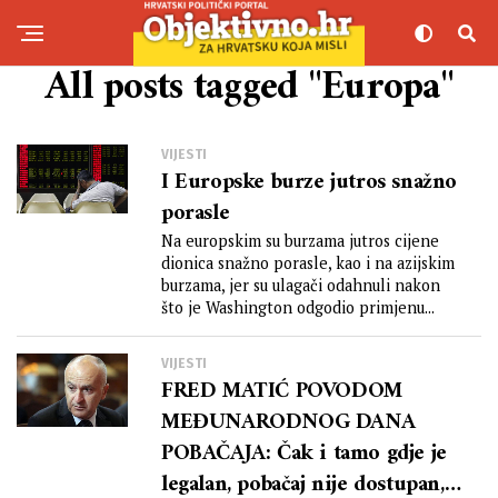
All posts tagged "Europa"
VIJESTI
I Europske burze jutros snažno
porasle
Na europskim su burzama jutros cijene
dionica snažno porasle, kao i na azijskim
burzama, jer su ulagači odahnuli nakon
što je Washington odgodio primjenu...
VIJESTI
FRED MATIĆ POVODOM
MEĐUNARODNOG DANA
POBAČAJA: Čak i tamo gdje je
legalan, pobačaj nije dostupan, a