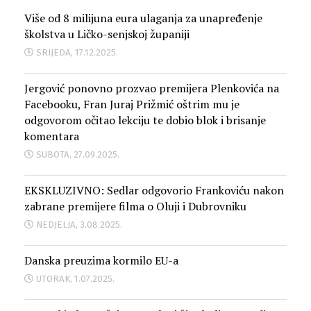
Više od 8 milijuna eura ulaganja za unapređenje
školstva u Ličko-senjskoj županiji
SRIJEDA, 17.12.2025.
Jergović ponovno prozvao premijera Plenkovića na
Facebooku, Fran Juraj Prižmić oštrim mu je
odgovorom očitao lekciju te dobio blok i brisanje
komentara
SUBOTA, 27.09.2025.
EKSKLUZIVNO: Sedlar odgovorio Frankoviću nakon
zabrane premijere filma o Oluji i Dubrovniku
NEDJELJA, 3.08.2025.
Danska preuzima kormilo EU-a
UTORAK, 1.07.2025.