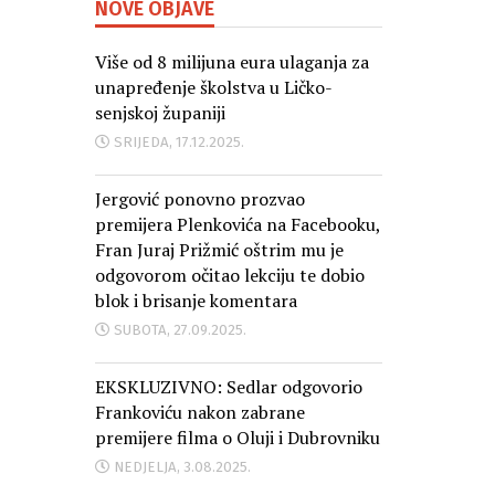
NOVE OBJAVE
Više od 8 milijuna eura ulaganja za
unapređenje školstva u Ličko-
senjskoj županiji
SRIJEDA, 17.12.2025.
Jergović ponovno prozvao
premijera Plenkovića na Facebooku,
Fran Juraj Prižmić oštrim mu je
odgovorom očitao lekciju te dobio
blok i brisanje komentara
SUBOTA, 27.09.2025.
EKSKLUZIVNO: Sedlar odgovorio
Frankoviću nakon zabrane
premijere filma o Oluji i Dubrovniku
NEDJELJA, 3.08.2025.