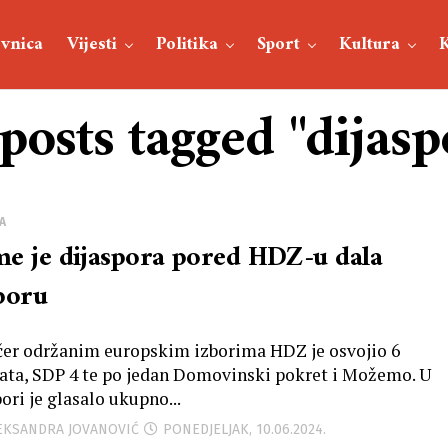
vnica
Vijesti
Politika
Sport
Kultura
 posts tagged "dijasp
A
e je dijaspora pored HDZ-u dala
poru
čer održanim europskim izborima HDZ je osvojio 6
ta, SDP 4 te po jedan Domovinski pokret i Možemo. U
ori je glasalo ukupno...
LEKSANDRA JOVANOVIĆ
PONEDJELJAK, 10.06.2024.