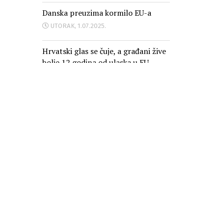
Danska preuzima kormilo EU-a
UTORAK, 1.07.2025.
Hrvatski glas se čuje, a građani žive
bolje 12 godina od ulaska u EU
PONEDJELJAK, 30.06.2025.
Oglašavanje