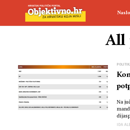
Naslo
All
POLITIK
Kom
pot
Na ju
manda
dijasp
IDA A