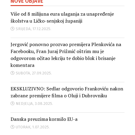
NOVE OBJAVE
Više od 8 milijuna eura ulaganja za unapređenje
školstva u Ličko-senjskoj županiji
SRIJEDA, 17.12.2025.
Jergović ponovno prozvao premijera Plenkovića na
Facebooku, Fran Juraj Prižmić oštrim mu je
odgovorom očitao lekciju te dobio blok i brisanje
komentara
SUBOTA, 27.09.2025.
EKSKLUZIVNO: Sedlar odgovorio Frankoviću nakon
zabrane premijere filma o Oluji i Dubrovniku
NEDJELJA, 3.08.2025.
Danska preuzima kormilo EU-a
UTORAK, 1.07.2025.