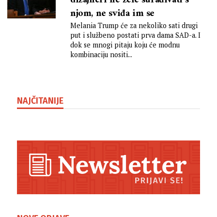
dizajneri ne žele surađivati s
njom, ne sviđa im se
Melania Trump će za nekoliko sati drugi
put i službeno postati prva dama SAD-a. I
dok se mnogi pitaju koju će modnu
kombinaciju nositi...
NAJČITANIJE