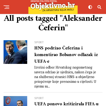
All posts tagged "Aleksander
Čeferin"
SPORT
HNS podržao Čeferina i
komentirao Bobanov odlazak iz
UEFA-e
Izvršni odbor Hrvatskog nogometnog
saveza održao je sjednicu, nakon čega je
na službenoj stranici HNS-a objavljeno
priopćenje koje prenosimo u cijelosti. U
njemu su...
SPORT
UEFA ponovo kritizirala FIFA-u