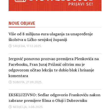
NOVE OBJAVE
Više od 8 milijuna eura ulaganja za unapređenje
školstva u Ličko-senjskoj županiji
SRIJEDA, 17.12.2025.
Jergović ponovno prozvao premijera Plenkovića na
Facebooku, Fran Juraj Prižmić oštrim mu je
odgovorom očitao lekciju te dobio blok i brisanje
komentara
SUBOTA, 27.09.2025.
EKSKLUZIVNO: Sedlar odgovorio Frankoviću nakon
zabrane premijere filma o Oluji i Dubrovniku
NEDJELJA, 3.08.2025.