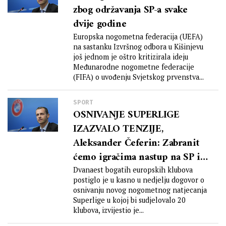
zbog održavanja SP-a svake
dvije godine
Europska nogometna federacija (UEFA)
na sastanku Izvršnog odbora u Kišinjevu
još jednom je oštro kritizirala ideju
Međunarodne nogometne federacije
(FIFA) o uvođenju Svjetskog prvenstva...
SPORT
OSNIVANJE SUPERLIGE
IZAZVALO TENZIJE,
Aleksander Čeferin: Zabranit
ćemo igračima nastup na SP i
EP
Dvanaest bogatih europskih klubova
postiglo je u kasno u nedjelju dogovor o
osnivanju novog nogometnog natjecanja
Superlige u kojoj bi sudjelovalo 20
klubova, izvijestio je...