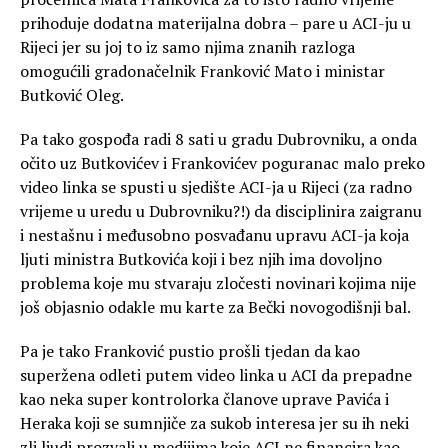
prihoduje dodatna materijalna dobra – pare u ACI-ju u
Rijeci jer su joj to iz samo njima znanih razloga
omogućili gradonačelnik Franković Mato i ministar
Butković Oleg.
Pa tako gospođa radi 8 sati u gradu Dubrovniku, a onda
očito uz Butkovićev i Frankovićev poguranac malo preko
video linka se spusti u sjedište ACI-ja u Rijeci (za radno
vrijeme u uredu u Dubrovniku?!) da disciplinira zaigranu
i nestašnu i međusobno posvađanu upravu ACI-ja koja
ljuti ministra Butkovića koji i bez njih ima dovoljno
problema koje mu stvaraju zločesti novinari kojima nije
još objasnio odakle mu karte za Bečki novogodišnji bal.
Pa je tako Franković pustio prošli tjedan da kao
superžena odleti putem video linka u ACI da prepadne
kao neka super kontrolorka članove uprave Pavića i
Heraka koji se sumnjiče za sukob interesa jer su ih neki
zli ljudi prozvali u medijima koje ACI ne financira kao