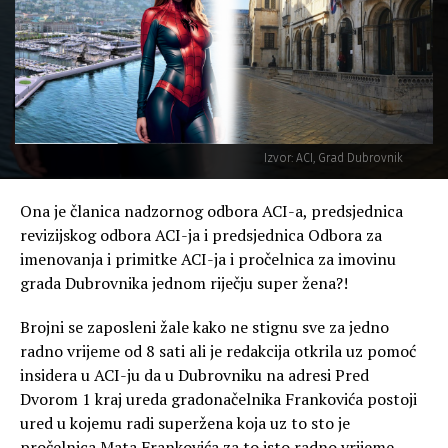
Izvor: ACI, Grad Dubrovnik
Ona je članica nadzornog odbora ACI-a, predsjednica
revizijskog odbora ACI-ja i predsjednica Odbora za
imenovanja i primitke ACI-ja i pročelnica za imovinu
grada Dubrovnika jednom riječju super žena?!
Brojni se zaposleni žale kako ne stignu sve za jedno
radno vrijeme od 8 sati ali je redakcija otkrila uz pomoć
insidera u ACI-ju da u Dubrovniku na adresi Pred
Dvorom 1 kraj ureda gradonačelnika Frankovića postoji
ured u kojemu radi superžena koja uz to sto je
pročelnica Mata Frankovića za to isto radno vrijeme