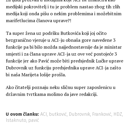
medijski pokrovitelj i tu je problem nastao zbog tih zlih
medija koji onda pišu o nekim problemima i možebitnim
marifetlucima članova uprave?!
Ta super žena uz podršku Butkovića koji joj očito
bezgranično vjeruje u ACI-ju obnaša gore navedene 3
funkcije pa bi bilo možda najjednostavnije da je ministar
smjesti i za člana uprave ACI-ja uz ove već postojeće 3
funkcije jer ako Pavić može biti predsjednik Lučke uprave
Dubrovnik uz funkciju predsjednika uprave ACI-ja zašto
bi naša Marijeta lošije prošla.
Ako čitatelji poznaju neku sličnu super zaposlenicu u
državnim tvrtkama molimo da jave redakciji.
U ovom članku:
ACI
,
butković
,
Dubrovnik
,
Franković
,
HDZ
,
Istaknuto
,
pavić