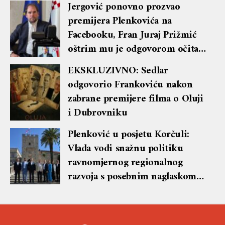
Jergović ponovno prozvao
premijera Plenkovića na
Facebooku, Fran Juraj Prižmić
oštrim mu je odgovorom očitao
lekciju te dobio blok i brisanje
EKSKLUZIVNO: Sedlar
komentara
odgovorio Frankoviću nakon
zabrane premijere filma o Oluji
i Dubrovniku
Plenković u posjetu Korčuli:
Vlada vodi snažnu politiku
ravnomjernog regionalnog
razvoja s posebnim naglaskom
na otoke