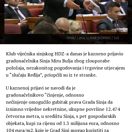
HINA/ Lana SLIVAR DOMINIĆ/ lsd
Klub vijećnika sinjskog HDZ-a danas je kazneno prijavio
gradonačelnika Sinja Miru Bulja zbog zlouporabe
položaja, nezakonitog pogodovanja i trgovine utjecajem
u “slučaju Ređija”, priopćili su iz te stranke.
U kaznenoj prijavi se navodi da je
gradonačelnikovo “činjenje, odnosno
nečinjenje omogućilo gubitak prava Grada Sinja da
iznimno vrijedne nekretnine, ukupne površine 12.474
četvorna metra, u središtu Sinja, s pet gospodarskih
objekata, kupi za cijenu od 1.3 milijuna eura, odnosno
104 eura/m2, koje je Grad Sinj mogao koristiti za