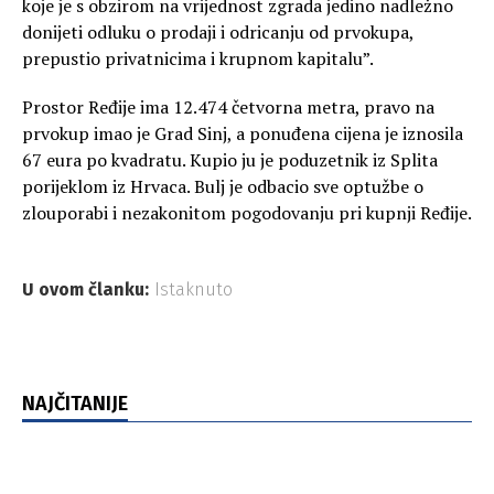
koje je s obzirom na vrijednost zgrada jedino nadležno
donijeti odluku o prodaji i odricanju od prvokupa,
prepustio privatnicima i krupnom kapitalu”.
Prostor Ređije ima 12.474 četvorna metra, pravo na
prvokup imao je Grad Sinj, a ponuđena cijena je iznosila
67 eura po kvadratu. Kupio ju je poduzetnik iz Splita
porijeklom iz Hrvaca. Bulj je odbacio sve optužbe o
zlouporabi i nezakonitom pogodovanju pri kupnji Ređije.
U ovom članku:
Istaknuto
NAJČITANIJE