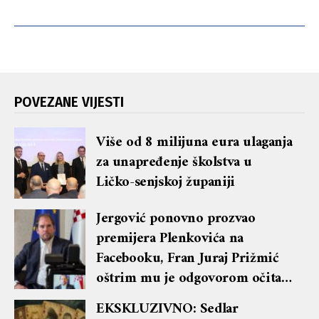
POVEZANE VIJESTI
Više od 8 milijuna eura ulaganja
za unapređenje školstva u
Ličko-senjskoj županiji
Jergović ponovno prozvao
premijera Plenkovića na
Facebooku, Fran Juraj Prižmić
oštrim mu je odgovorom očitao
lekciju te dobio blok i brisanje
EKSKLUZIVNO: Sedlar
komentara