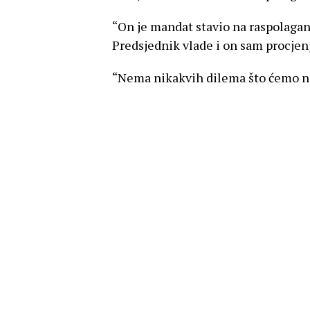
“On je mandat stavio na raspolagan
Predsjednik vlade i on sam procjenju
“Nema nikakvih dilema što ćemo nap
dopustiti da časni ljudi poput Milo
“Kažem to jer kao njegov dugogodiš
On je zadnji čovjek koji bi sebe ili
svugdje”, rekao je Pupovac.
U ovom članku:
HDZ
,
pupovac
,
SDSS