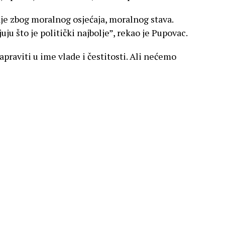
je zbog moralnog osjećaja, moralnog stava.
ju što je politički najbolje”, rekao je Pupovac.
raviti u ime vlade i čestitosti. Ali nećemo
ševića budu blaćeni”, reako je Pupovac.
nji suradnik znam o kakvom čovjeku je riječ.
 drugog doveo u nedjelo. Važno je da to kažem