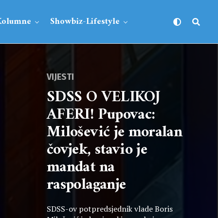
Kolumne
Showbiz-Lifestyle
VIJESTI
SDSS O VELIKOJ
AFERI! Pupovac:
Milošević je moralan
čovjek, stavio je
mandat na
raspolaganje
SDSS-ov potpredsjednik vlade Boris