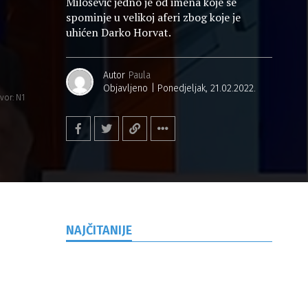
Milošević jedno je od imena koje se
spominje u velikoj aferi zbog koje je
uhićen Darko Horvat.
Autor
Paula
Objavljeno
Ponedjeljak, 21.02.2022.
zvor: N1
NAJČITANIJE