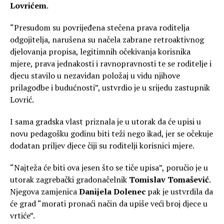
Lovrićem
.
“Presudom su povrijeđena stečena prava roditelja
odgojitelja, narušena su načela zabrane retroaktivnog
djelovanja propisa, legitimnih očekivanja korisnika
mjere, prava jednakosti i ravnopravnosti te se roditelje i
djecu stavilo u nezavidan položaj u vidu njihove
prilagodbe i budućnosti”, ustvrdio je u srijedu zastupnik
Lovrić.
I sama gradska vlast priznala je u utorak da će upisi u
novu pedagošku godinu biti teži nego ikad, jer se očekuje
dodatan priljev djece čiji su roditelji korisnici mjere.
“Najteža će biti ova jesen što se tiče upisa”, poručio je u
utorak zagrebački gradonačelnik
Tomislav Tomašević
.
Njegova zamjenica
Danijela Dolenec
pak je ustvrdila da
će grad “morati pronaći način da upiše veći broj djece u
vrtiće”.