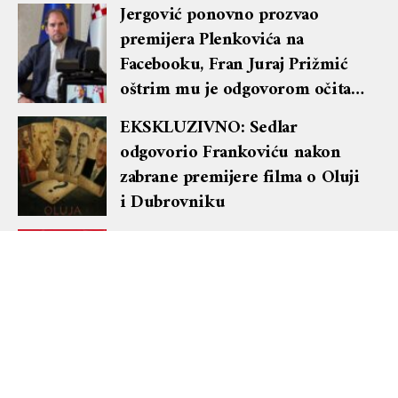
Jergović ponovno prozvao
premijera Plenkovića na
Facebooku, Fran Juraj Prižmić
oštrim mu je odgovorom očitao
lekciju te dobio blok i brisanje
EKSKLUZIVNO: Sedlar
komentara
odgovorio Frankoviću nakon
zabrane premijere filma o Oluji
i Dubrovniku
Danska preuzima kormilo EU-a