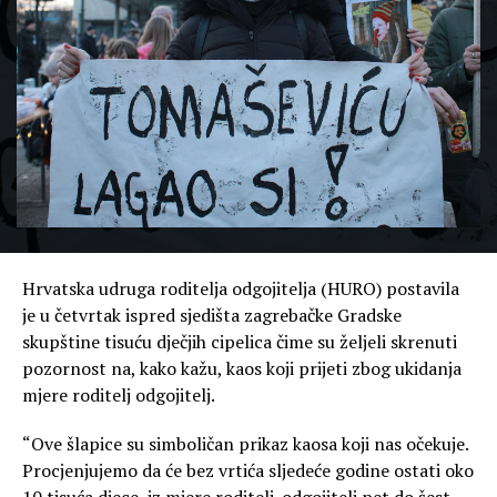
Hrvatska udruga roditelja odgojitelja (HURO) postavila
je u četvrtak ispred sjedišta zagrebačke Gradske
skupštine tisuću dječjih cipelica čime su željeli skrenuti
pozornost na, kako kažu, kaos koji prijeti zbog ukidanja
mjere roditelj odgojitelj.
“Ove šlapice su simboličan prikaz kaosa koji nas očekuje.
Procjenjujemo da će bez vrtića sljedeće godine ostati oko
10 tisuća djece, iz mjere roditelj-odgojitelj pet do šest