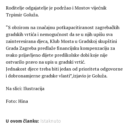
Roditelje odgajatelje je podržao i Mostov vijećnik
Trpimir Goluža.
“S obzirom na značajnu potkapacitiranost zagrebačkih
gradskih vrtića i nemogućnost da se u njih upišu sva
zainteresirana djeca, Klub Mosta u Gradskoj skupštini
Grada Zagreba predlaže financijsku kompenzaciju za
svako prijavljeno dijete predškolske dobi koje nije
ostvarilo pravo na upis u gradski vrtić.
Jednakost djece treba biti jedan od prioriteta odgovorne
i dobronamjerne gradske vlasti”,izjavio je Goluža.
Na slici: Ilustracija
Foto: Hina
U ovom članku:
Istaknuto