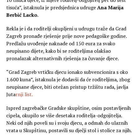
tisuća”, istaknula je predsjednica udruge
Ana Marija
Berbić Lacko
.
Rekla je i da roditelji okupljeni u udrugu traže da Grad
Zagreb pronađe rješenje prije nove pedagoške godine.
Predlažu uvođenje naknade od 150 eura za svako
neupisano dijete, kako bi se roditeljima olakšao
pronalazak alternativnih rješenja za čuvanje djece.
“Grad Zagreb vrtićku djecu ionako subvencionira s oko
1.600 kuna”, istaknula je dodavši da će roditeljima, zbog
neupisane djece, biti otežan pristup tržištu rada, javlja
Juta
rnji list.
Ispred zagrebačke Gradske skupštine, osim postavljenih
cipela, okupilo se više desetaka roditelja-odgojitelja.
Neki od njih poveli su i svoju djecu, a odmah do ulaznih
vrata u Skupštinu, postavili su dječji stol i stolice za njih.