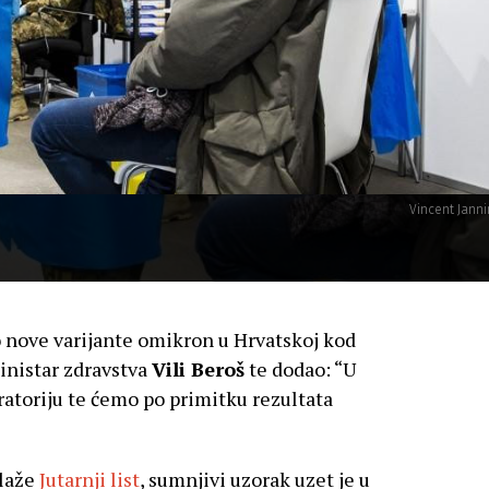
Vincent Jann
o nove varijante omikron u Hrvatskoj kod
ministar zdravstva
Vili Beroš
te dodao: “U
ratoriju te ćemo po primitku rezultata
olaže
Jutarnji list
, sumnjivi uzorak uzet je u