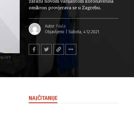
zarazu novom varijantom koronavirusa
omikron provjerava se u Zagrebu.
Autor
Paula
Objavljeno
Subota, 4.12.2021.
ink/AFP
NAJČITANIJE