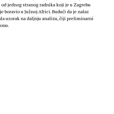
i od jednog stranog radnika koji je u Zagrebu
je boravio u Južnoj Africi. Budući da je nalaz
la uzorak na daljnju analizu, čiji preliminarni
ronu.
38 zemalja
, identificirana je u 38 zemalja, ali za sada
čaj kod osobe zaražene tom inačicom, objavila
ganizacija (WHO).
ovezanoj s omikronom”, izjavio je na
 Lindmeier, glasnogovornik organizacije
teljica WHO-a za covid-19, rekla je da je