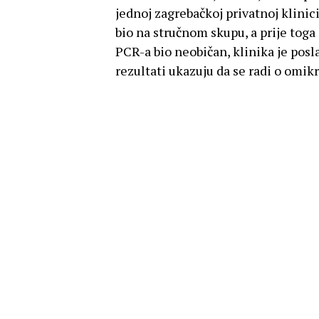
jednoj zagrebačkoj privatnoj klinic
bio na stručnom skupu, a prije toga 
PCR-a bio neobičan, klinika je posla
rezultati ukazuju da se radi o omik
Zasad potvrđen u 
Nova varijanta koronavirusa, omikron
nije zabilježen ni jedan smrtni slu
je u petak Svjetska zdravstvena or
“Nisam dobio informaciju o smrti p
konferenciji za novinare Christian
bazirane u Ženevi.
Maria Van Kerkhove, tehnička upravi