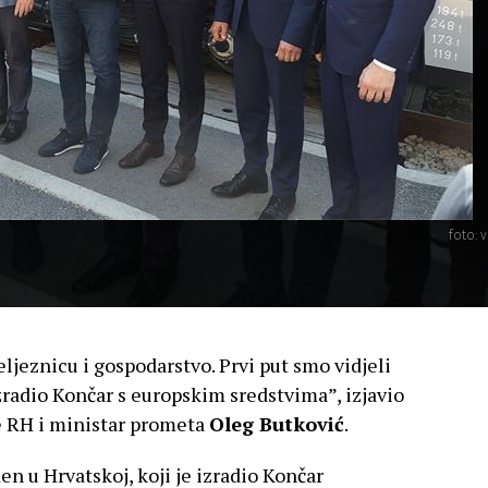
foto: v
eljeznicu i gospodarstvo. Prvi put smo vidjeli
izradio Končar s europskim sredstvima”, izjavio
e RH i ministar prometa
Oleg Butković
.
en u Hrvatskoj, koji je izradio Končar