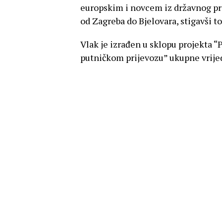
europskim i novcem iz državnog pro
od Zagreba do Bjelovara, stigavši
Vlak je izrađen u sklopu projekta 
putničkom prijevozu” ukupne vrijedn
milijuna eura osigurano iz Naciona
ostatak iz državnog proračuna.
U modernizaciju i rekonstrukcij
gotovo 1,5 mlrd eura
“Trenutno u modernizaciju i rekonst
Hrvatskoj ulažemo gotovo 1,5 milij
kredita Europske investicijske bank
Naglasio je da na hrvatskim pruga
vlaka, a do kraja godine očekuje se 
elektrobaterijskog, za nekoliko mje