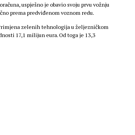
računa, uspješno je obavio svoju prvu vožnju
 točno prema predviđenom voznom redu.
“Primjena zelenih tehnologija u željezničkom
osti 17,1 milijun eura. Od toga je 13,3
lnog plana oporavka i otpornosti (NPOO), a
u željezničke infrastrukture ulažemo
rukciju željezničke infrastrukture u cijeloj
ardi eura, uz pomoć europskih fondova i
e,” dodao je Butković.
ma trenutno prometuje 63 nova niskopodna
još šest. Najavio je također da će nakon ovog
seci u promet biti pušten još jedan, potpuno