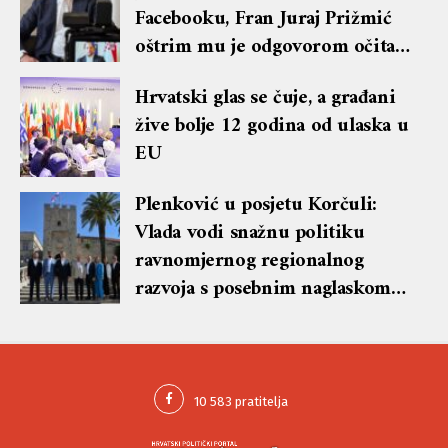
Facebooku, Fran Juraj Prižmić
oštrim mu je odgovorom očitao
lekciju te dobio blok i brisanje
Hrvatski glas se čuje, a građani
komentara
žive bolje 12 godina od ulaska u
EU
Plenković u posjetu Korčuli:
Vlada vodi snažnu politiku
ravnomjernog regionalnog
razvoja s posebnim naglaskom
na otoke