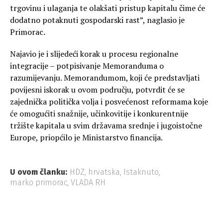
trgovinu i ulaganja te olakšati pristup kapitalu čime će
dodatno potaknuti gospodarski rast”, naglasio je
Primorac.
Najavio je i slijedeći korak u procesu regionalne
integracije – potpisivanje Memoranduma o
razumijevanju. Memorandumom, koji će predstavljati
povijesni iskorak u ovom području, potvrdit će se
zajednička politička volja i posvećenost reformama koje
će omogućiti snažnije, učinkovitije i konkurentnije
tržište kapitala u svim državama srednje i jugoistočne
Europe, priopćilo je Ministarstvo financija.
U ovom članku:
HDZ
,
hrvatska
,
Istaknuto
,
marko primorac
,
VLADA RH