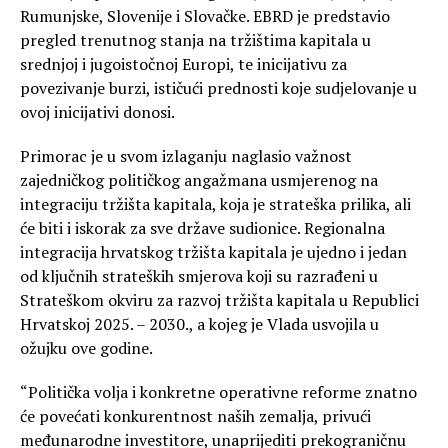
Rumunjske, Slovenije i Slovačke. EBRD je predstavio
pregled trenutnog stanja na tržištima kapitala u
srednjoj i jugoistočnoj Europi, te inicijativu za
povezivanje burzi, ističući prednosti koje sudjelovanje u
ovoj inicijativi donosi.
Primorac je u svom izlaganju naglasio važnost
zajedničkog političkog angažmana usmjerenog na
integraciju tržišta kapitala, koja je strateška prilika, ali
će biti i iskorak za sve države sudionice. Regionalna
integracija hrvatskog tržišta kapitala je ujedno i jedan
od ključnih strateških smjerova koji su razrađeni u
Strateškom okviru za razvoj tržišta kapitala u Republici
Hrvatskoj 2025. – 2030., a kojeg je Vlada usvojila u
ožujku ove godine.
“Politička volja i konkretne operativne reforme znatno
će povećati konkurentnost naših zemalja, privući
međunarodne investitore, unaprijediti prekograničnu