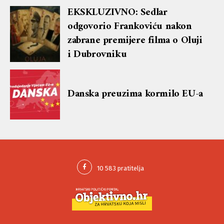
lekciju te dobio blok i brisanje
EKSKLUZIVNO: Sedlar
komentara
odgovorio Frankoviću nakon
zabrane premijere filma o Oluji
i Dubrovniku
Danska preuzima kormilo EU-a