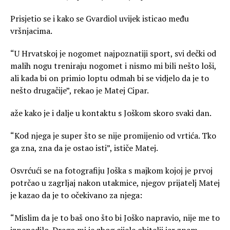
Prisjetio se i kako se Gvardiol uvijek isticao među
vršnjacima.
“U Hrvatskoj je nogomet najpoznatiji sport, svi dečki od
malih nogu treniraju nogomet i nismo mi bili nešto loši,
ali kada bi on primio loptu odmah bi se vidjelo da je to
nešto drugačije”, rekao je Matej Cipar.
aže kako je i dalje u kontaktu s Joškom skoro svaki dan.
“Kod njega je super što se nije promijenio od vrtića. Tko
ga zna, zna da je ostao isti”, ističe Matej.
Osvrćući se na fotografiju Joška s majkom kojoj je prvoj
potrčao u zagrljaj nakon utakmice, njegov prijatelj Matej
je kazao da je to očekivano za njega:
“Mislim da je to baš ono što bi Joško napravio, nije me to
iznenadilo. Drago mi je zbog cijele obitelji jer znam