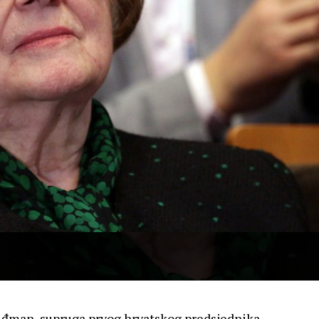
uđman, supruga prvog hrvatskog predsjednika.