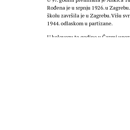
Rođena je u srpnju 1926. u Zagrebu
školu završila je u Zagrebu. Višu sv
1944. odlaskom u partizane.
U kolovozu te godine u Čazmi upozn
šef Personalnog odjela X. Zagrebač
Tada je imala 18 godina. „Francek je
godine i znao je da za našu ljubav 
su naši osjećaji govorili da ćemo sv
Tuđman 31. siječnja 1945. iz Čazme 
Zagreb nakon 8. svibnja kada partiz
raditi u Uredu grada Zagreba. Taj 
obrazloženjem da „dolazi po kadrov
zajedničkom životu u Beogradu. U sv
javlja
Večernji list.
Odmah se zapošljava u Ministarstvu 