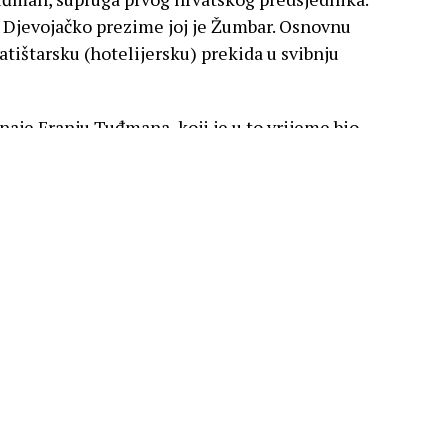
. Djevojačko prezime joj je Žumbar. Osnovnu
ratištarsku (hotelijersku) prekida u svibnju
aje Franju Tuđmana, koji je u to vrijeme bio
kog korpusa u kojem je komesar bio Ivan Šibl.
 bio vrlo ozbiljan i odgovoran za svoje 22
nema vremena ni mogućnosti dok traje rat, ali
e to ubrzo nadoknaditi“, napisala je kasnije.
odlazi Vrhovni štab u Beograd. Ona se vraća u
ani ulaze u glavni grad Hrvatske. Počela je
Ured službeno posjećuje Tuđman s
e iz Hrvatske“. Tada se dogovaraju o
ibnju 1945. odlazi s njim u Beograd.,
vanjskih poslova. 25. svibnja 1945. udala se za