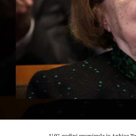
U 97. godini preminula je Ankica T